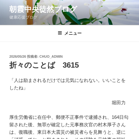
コ
朝霞中央徒然ブログ
ン
健康応援ブログ
テ
ン
ツ
メニュー
へ
ス
キ
投
2026/05/26
投稿者:
CHUO_ADMIN
稿
ッ
折々のことば 3615
日:
プ
「人は励まされるだけでは元気になれない。いいことを
したね」
堀田力
厚生労働省に在任中、郵便不正事件で逮捕され、164日勾
留された後、無罪が確定した元事務次官の村木厚子さん
は、復職後、東日本大震災の被災者らを見舞うと、逆に