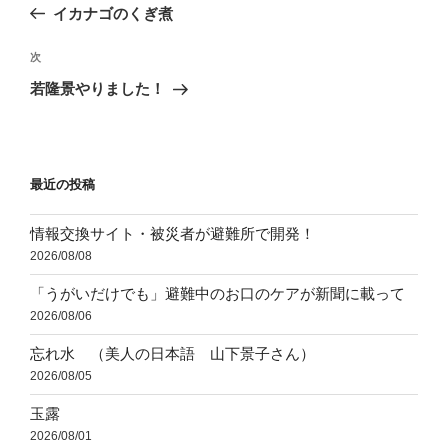
の
イカナゴのくぎ煮
ナ
投
ビ
稿
次
次
ゲ
の
若隆景やりました！
投
ー
稿
シ
ョ
最近の投稿
ン
情報交換サイト・被災者が避難所で開発！
2026/08/08
「うがいだけでも」避難中のお口のケアが新聞に載って
2026/08/06
忘れ水 （美人の日本語 山下景子さん）
2026/08/05
玉露
2026/08/01