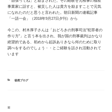
「頑張ってね」と励まされた。その経験を元検事の福祉
事業家に話すと、被災した人は貴方を励ますことで元気
になれたのだと思うと言われた。朝日新聞の連載記事
「一語一会」（2018年9月27日夕刊）から
今この、村木厚子さんは「おどろきの刑事司法”犯罪者の
作り方”」と言う本を出され、我が国の刑事裁判はかなり
絶望的である、初めから起訴ありきなら何のために取り
調べをするのでしょう・・とご経験を話され活動されて
います
カ
徒然ブログ
テ
ゴ
リ
ー
投
前
前
稿