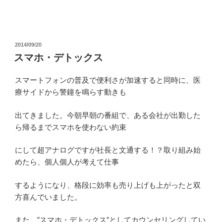
投
2014/09/20
稿
スマホ・デトックス
日:
スマートフォンの普及で便利さが加速すると同時に、医
療サイドから警鐘を鳴らす動きも
出てきました。今朝早朝の番組で、ある会社が出勤した
ら帰るまでスマホを使わない約束
にして超アナログですが社長と文通する！？取り組み始
めたら、個人個人が考えて仕事
するようになり、格段に効率も売り上げも上がったと双
方喜んでいました。
また ”スマホ・デトックス”としてカウンセリングしてい