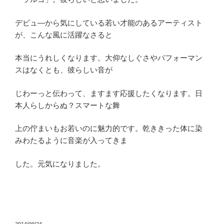
デビュ―から気にしている若い才能のあるアーティスト
が、こんな風に活躍なさると
本当にうれしくなります。大仰なしぐさやパフォーマン
スはなくとも、彼らしい音が
じわーっと伝わって、ますます応援したくなります。日
本人らしからぬ？スマートな舞
上の佇まいもお若いのに魅力的です。乾ききった体に染
みわたるように音楽が入ってきま
した。元気になりました。
投
2014/09/24