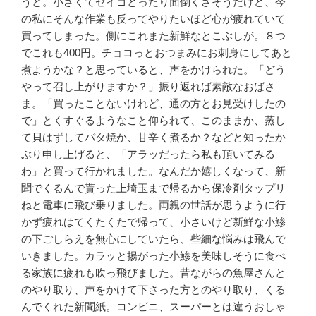
うと。小さくてゼイゴとったり面倒くさそうだけど、今
の私にそんな作業も反ってやりたいほど心が疲れていて
買ってしまった。側にこれまた新鮮なとこぶしが。８つ
でこれも400円。チョコっとおつまみにお刺身にしてあと
煮ようかな？と思っていると、声をかけられた。「どう
やって召し上がりますか？」振り返れば素敵なおばさ
ま。「買ったことないけれど、通の方とお見受けしたの
で」とくすぐるようなこと仰られて、このままか、蒸し
て貝はずしてバタ焼か、甘辛く煮るか？などと知ったか
ぶり申し上げると、「アラッだったら私も頂いてみる
わ」と買って行かれました。なんだか嬉しくなって、新
聞でくるんで貰った上埼玉まで帰るから保冷剤タップリ
ねと電車に飛び乗りました。両親の世話が思うように行
かず疲れはてくたくたで帰って、小さいけど新鮮な小鯵
の下ごしらえを無心にしていたら、些細な悩みは飛んで
いきました。カラッと揚がった小鯵を美味しそうに食べ
る家族に疲れも吹っ飛びました。昔ながらの魚屋さんと
のやり取り、声をかけて下さった方とのやり取り、くる
んでくれた新聞紙。コンビニ、スーパーとは違うおしゃ