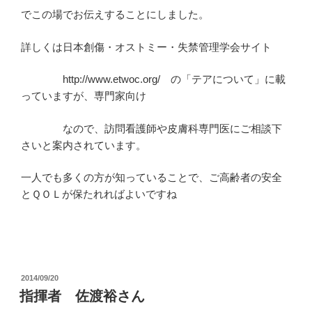
でこの場でお伝えすることにしました。
詳しくは日本創傷・オストミー・失禁管理学会サイト
http://www.etwoc.org/ の「テアについて」に載
っていますが、専門家向け
なので、訪問看護師や皮膚科専門医にご相談下
さいと案内されています。
一人でも多くの方が知っていることで、ご高齢者の安全
とＱＯＬが保たれればよいですね
投
2014/09/20
稿
指揮者 佐渡裕さん
日: