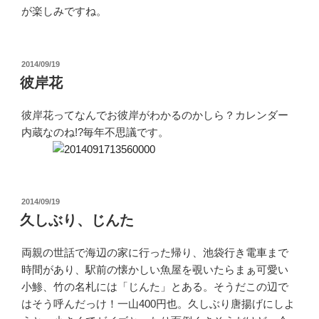
が楽しみですね。
投
2014/09/19
稿
彼岸花
日:
彼岸花ってなんでお彼岸がわかるのかしら？カレンダー
内蔵なのね!?毎年不思議です。
投
2014/09/19
稿
久しぶり、じんた
日:
両親の世話で海辺の家に行った帰り、池袋行き電車まで
時間があり、駅前の懐かしい魚屋を覗いたらまぁ可愛い
小鯵、竹の名札には「じんた」とある。そうだこの辺で
はそう呼んだっけ！一山400円也。久しぶり唐揚げにしよ