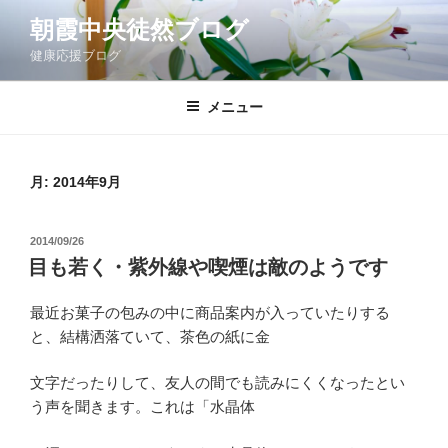
コ
朝霞中央徒然ブログ
ン
健康応援ブログ
テ
ン
ツ
メニュー
へ
ス
キ
月:
2014年9月
ッ
プ
投
2014/09/26
稿
目も若く・紫外線や喫煙は敵のようです
日:
最近お菓子の包みの中に商品案内が入っていたりする
と、結構洒落ていて、茶色の紙に金
文字だったりして、友人の間でも読みにくくなったとい
う声を聞きます。これは「水晶体