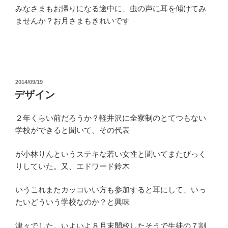
みなさまもお帰りになる途中に、虫の声に耳を傾けてみ
ませんか？お月さまもきれいです
投
2014/09/19
稿
デザイン
日:
２年くらい前だろうか？軽井沢に全寮制のとてつもない
学校ができると聞いて、その代表
が小林りんというステキな若い女性と聞いてまたびっく
りしていた。又、エドワード鈴木
いうこれまたカッコいい方も参加すると耳にして、いっ
たいどういう学校なのか？と興味
津々でした。いよいよ８月末開校したそうで生徒の７割