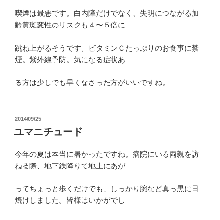
喫煙は最悪です。白内障だけでなく、失明につながる加
齢黄斑変性のリスクも４〜５倍に
跳ね上がるそうです。ビタミンＣたっぷりのお食事に禁
煙。紫外線予防。気になる症状あ
る方は少しでも早くなさった方がいいですね。
投
2014/09/25
稿
ユマニチュード
日:
今年の夏は本当に暑かったですね。病院にいる両親を訪
ねる際、地下鉄降りて地上にあが
ってちょっと歩くだけでも、しっかり腕など真っ黒に日
焼けしました。皆様はいかがでし