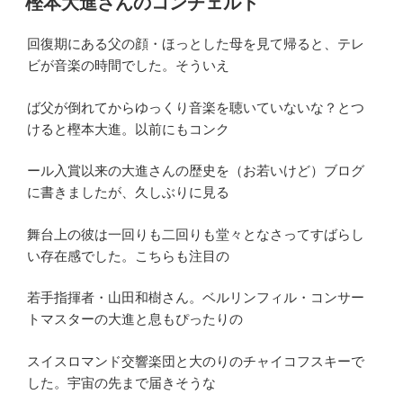
樫本大進さんのコンチェルト
日:
回復期にある父の顔・ほっとした母を見て帰ると、テレ
ビが音楽の時間でした。そういえ
ば父が倒れてからゆっくり音楽を聴いていないな？とつ
けると樫本大進。以前にもコンク
ール入賞以来の大進さんの歴史を（お若いけど）ブログ
に書きましたが、久しぶりに見る
舞台上の彼は一回りも二回りも堂々となさってすばらし
い存在感でした。こちらも注目の
若手指揮者・山田和樹さん。ベルリンフィル・コンサー
トマスターの大進と息もぴったりの
スイスロマンド交響楽団と大のりのチャイコフスキーで
した。宇宙の先まで届きそうな