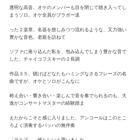
透明な高音。オケのメンバーも目を閉じて聴き入ってし
まうソロ。オケ全員がブラボー送
った２楽章。名器を慈しみつつ流れるような、又力強い
豊かな音色。老親を訪ねて
ソファに座り込んだ私を、包み込んでしまう豊かな音で
した。チャイコフスキーの２長調
作品３５。聴けばどなたもハミングなさるフレーズの名
曲ですが、オケとソロがこんなに
称え合い・響き合い・楽しんで音を奏でられるのも、大
進がコンサートマスターの経験踏ま
えたからこそと感じ入りました。アンコールはこのとこ
ろよく演奏するバッハの無伴奏
「ラルゴ」。彼らしいと思いました。