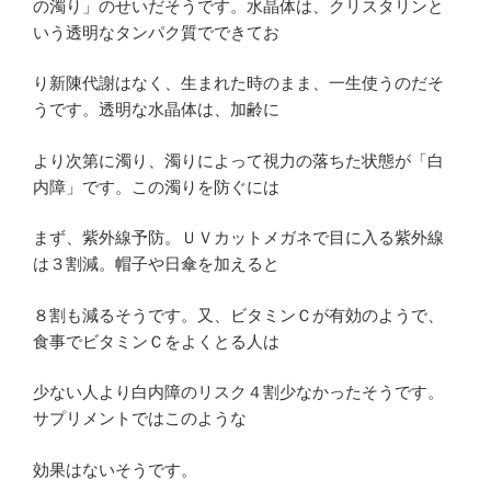
の濁り」のせいだそうです。水晶体は、クリスタリンと
いう透明なタンパク質でできてお
り新陳代謝はなく、生まれた時のまま、一生使うのだそ
うです。透明な水晶体は、加齢に
より次第に濁り、濁りによって視力の落ちた状態が「白
内障」です。この濁りを防ぐには
まず、紫外線予防。ＵＶカットメガネで目に入る紫外線
は３割減。帽子や日傘を加えると
８割も減るそうです。又、ビタミンＣが有効のようで、
食事でビタミンＣをよくとる人は
少ない人より白内障のリスク４割少なかったそうです。
サプリメントではこのような
効果はないそうです。