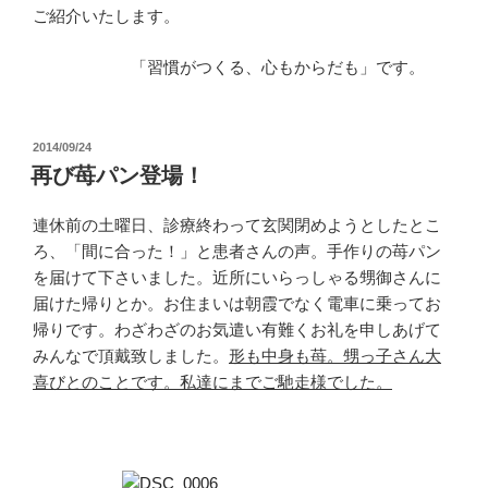
ご紹介いたします。
「習慣がつくる、心もからだも」です。
投
2014/09/24
稿
再び苺パン登場！
日:
連休前の土曜日、診療終わって玄関閉めようとしたとこ
ろ、「間に合った！」と患者さんの声。手作りの苺パン
を届けて下さいました。近所にいらっしゃる甥御さんに
届けた帰りとか。お住まいは朝霞でなく電車に乗ってお
帰りです。わざわざのお気遣い有難くお礼を申しあげて
みんなで頂戴致しました。
形も中身も苺。甥っ子さん大
喜びとのことです。私達にまでご馳走様でした。