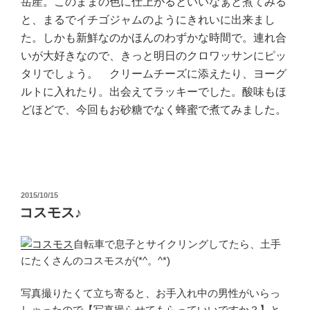
岳産。このままの色に仕上がるといいなぁと煮てみる
と、まるでイチゴジャムのようにきれいに出来まし
た。しかも新鮮なのかほんのわずかな時間で。連れ合
いが大好きなので、きっと明日のクロワッサンにピッ
タリでしょう。 クリームチーズに添えたり、ヨーグ
ルトに入れたり。出会えてラッキーでした。酸味もほ
どほどで、今回もお砂糖でなく蜂蜜で煮てみました。
投
2015/10/15
稿
コスモス♪
日:
自転車で息子とサイクリングしてたら、土手
にたくさんのコスモスが(*^。^*)
写真撮りたくて立ち寄ると、お手入れ中の男性がいらっ
しゃったので【写真撮らせてもらっていいですか？】と