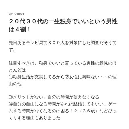
投
2015/10/21
稿
２０代３０代の一生独身でいいという男性
日:
は４割！
先日あるテレビ局で３００人を対象にした調査だそうで
す。
注目すべきは、独身でいいと言っている男性の意見のほ
とんどは
①独身生活が充実してるから②女性に興味ない・・の理
由の他
③メリットがない、自分の時間が使えなくなる
④自分の自由になる時間があれば結婚してもいい。ゲー
ムする時間がなくなるのは困る！？（３６歳）などびっ
くりする理由もありました