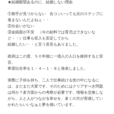
★結婚願望あるのに、結婚しない理由
①相手が見つからない 合コンいっても次のステップに
進まないんだよねぇ・・
②出会いがない
③金銭面が不安 （今の給料では育児はできないな
ど・・）仕事も収入も安定してから
結婚したい・・と言う意見もありました。
政府はこの度、５０年後に一億人の人口を維持すると宣
言。
希望出生率を１・４～１・８と発表しました。
実際に子供を持ち、二人で仕事続ける世の中になるに
は、まだまだ大変です。そのためにはクリアすべき問題
は何か？多方面からの考察が必要です。情報を交換しな
がら、人と人がつながる幸せを、多くの方が実感してい
かれたらいいなぁと夢を描いています。