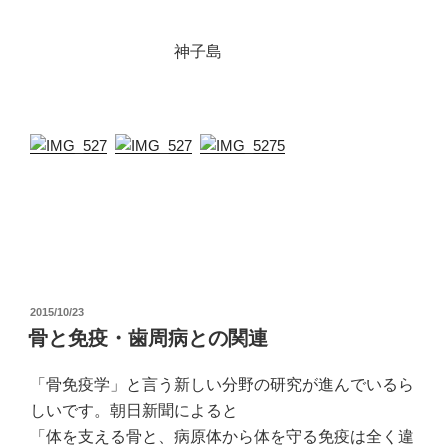
神子島
投
2015/10/23
稿
骨と免疫・歯周病との関連
日:
「骨免疫学」と言う新しい分野の研究が進んでいるら
しいです。朝日新聞によると
「体を支える骨と、病原体から体を守る免疫は全く違