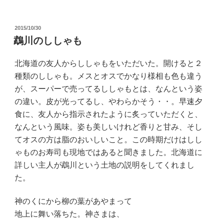
投
2015/10/30
稿
鵡川のししゃも
日:
北海道の友人からししゃもをいただいた。開けると２
種類のししゃも。メスとオスでかなり様相も色も違う
が、スーパーで売ってるししゃもとは、なんという姿
の違い。皮が光ってるし、やわらかそう・・。早速夕
食に、友人から指示されたように炙っていただくと、
なんという風味。姿も美しいけれど香りと甘み、そし
てオスの方は脂のおいしいこと。この時期だけはしし
ゃものお寿司も現地ではあると聞きました。北海道に
詳しい主人が鵡川という土地の説明をしてくれまし
た。
神のくにから柳の葉があやまって
地上に舞い落ちた。神さまは、