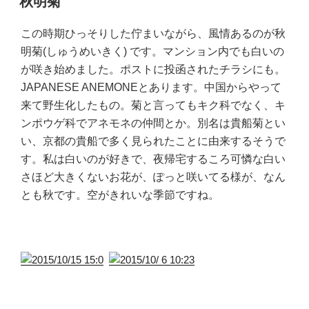
秋明菊
日:
この時期ひっそりした佇まいながら、風情あるのが秋
明菊(しゅうめいきく) です。マンション内でも白いの
が咲き始めました。ポストに投函されたチラシにも。
JAPANESE ANEMONEとあります。中国からやって
来て野生化したもの。菊と言ってもキク科でなく、キ
ンポウゲ科でアネモネの仲間とか。別名は貴船菊とい
い、京都の貴船で多く見られたことに由来するそうで
す。私は白いのが好きで、夜帰宅するころ可憐な白い
さほど大きくないお花が、ぽっと咲いてる様が、なん
とも秋です。空がきれいな季節ですね。