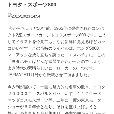
稿
トヨタ・スポーツ800
日:
今からちょうど50年前、1965年に発売されたコンパ
クト2座スポーツカー、トヨタスポーツ800です。こう
してイラストを今見ても、なお新鮮に見えるほどカッ
コいいです！この当時のライバルは、ホンダS800。
マニアックな成り立ちを誇った「エスハチ」に、この
「ヨタハチ」はどんな武器でたたかったのでしょう。
よき時代の素晴らしいヒーローカーの一つです。
JAFMATE11月号から転載させて頂きました。
今夕刊が届いて、一面に魅力的な名車の数々。トヨタ
２０００ＧＴ スバル３６０ いすゞ１１７クーペ
マツダコスモスポーツ等。二年に一度の東京モーター
ショーが６０年余となり、それを盛り上げようと
懐かしの名車８０台が集まり、都内で朝からパレード