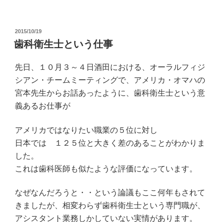
投
2015/10/19
稿
歯科衛生士という仕事
日:
先日、１０月３～４日酒田における、オーラルフィジ
シアン・チームミーティングで、アメリカ・オマハの
宮本先生からお話あったように、歯科衛生士という意
義あるお仕事が
アメリカではなりたい職業の５位に対し
日本では １２５位と大きく差のあることがわかりま
した。
これは歯科医師も似たような評価になっています。
なぜなんだろうと・・という論議もここ何年もされて
きましたが、相変わらず歯科衛生士という専門職が、
アシスタント業務しかしていない実情があります。