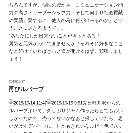
ちろんですが、個性の豊かさ・コミュニケーション能
力の高さ・リーダーシップ力・そして何より社会貢献
の実績。要するに「他人の為に何が出来るのか」とい
うことに尽きるようです。
”あなたにしか出来ないことがきっとある！”
勇気と元気がわいてきませんか？それぞれ好きなこと
など続けていればきっと道が開けるはず。頑張りまし
ょう！
投
2015/10/17
稿
再びルバーブ
日:
先日軽井沢からの
ルバーブ頂いて、久しぶりジャム作ったらとてもおい
しかったので、売ってないかなぁと探していたら、思
いがけずデパートに。しかもきれいなルビー色で八ヶ