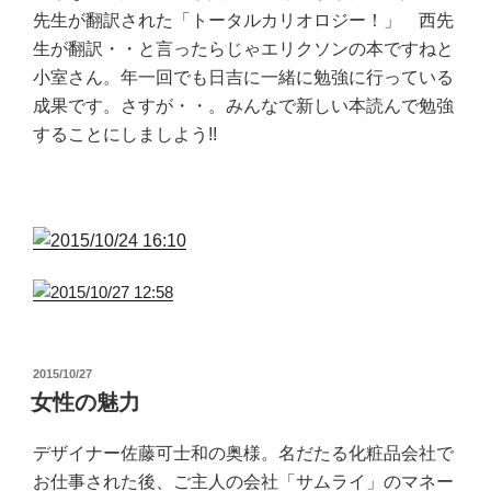
先生が翻訳された「トータルカリオロジー！」 西先
生が翻訳・・と言ったらじゃエリクソンの本ですねと
小室さん。年一回でも日吉に一緒に勉強に行っている
成果です。さすが・・。みんなで新しい本読んで勉強
することにしましよう!!
投
2015/10/27
稿
女性の魅力
日:
デザイナー佐藤可士和の奥様。名だたる化粧品会社で
お仕事された後、ご主人の会社「サムライ」のマネー