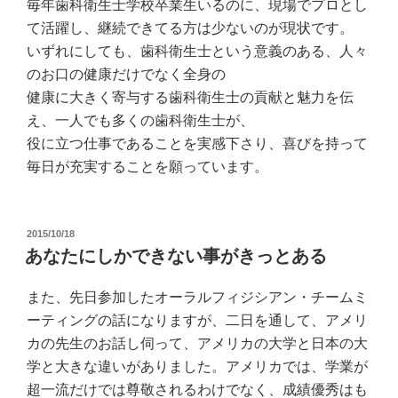
毎年歯科衛生士学校卒業生いるのに、現場でプロとし
て活躍し、継続できてる方は少ないのが現状です。
いずれにしても、歯科衛生士という意義のある、人々
のお口の健康だけでなく全身の
健康に大きく寄与する歯科衛生士の貢献と魅力を伝
え、一人でも多くの歯科衛生士が、
役に立つ仕事であることを実感下さり、喜びを持って
毎日が充実することを願っています。
投
2015/10/18
稿
あなたにしかできない事がきっとある
日:
また、先日参加したオーラルフィジシアン・チームミ
ーティングの話になりますが、二日を通して、アメリ
カの先生のお話し伺って、アメリカの大学と日本の大
学と大きな違いがありました。アメリカでは、学業が
超一流だけでは尊敬されるわけでなく、成績優秀はも