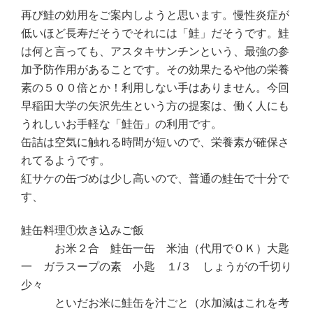
再び鮭の効用をご案内しようと思います。慢性炎症が
低いほど長寿だそうでそれには「鮭」だそうです。鮭
は何と言っても、アスタキサンチンという、最強の参
加予防作用があることです。その効果たるや他の栄養
素の５００倍とか！利用しない手はありません。今回
早稲田大学の矢沢先生という方の提案は、働く人にも
うれしいお手軽な「鮭缶」の利用です。
缶詰は空気に触れる時間が短いので、栄養素が確保さ
れてるようです。
紅サケの缶づめは少し高いので、普通の鮭缶で十分で
す、
鮭缶料理①炊き込みご飯
お米２合 鮭缶一缶 米油（代用でＯＫ）大匙
一 ガラスープの素 小匙 １/３ しょうがの千切り
少々
といだお米に鮭缶を汁ごと（水加減はこれを考