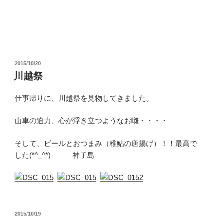
投
2015/10/20
稿
川越祭
日:
仕事帰りに、川越祭を見物してきました。
山車の迫力、心が浮き立つようなお囃・・・・
そして、ビールとおつまみ（稚鮎の唐揚げ）！！最高で
した(*^_^*) 神子島
投
2015/10/19