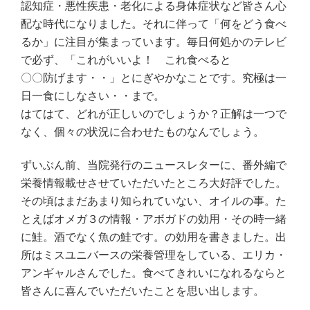
認知症・悪性疾患・老化による身体症状など皆さん心
配な時代になりました。それに伴って「何をどう食べ
るか」に注目が集まっています。毎日何処かのテレビ
で必ず、「これがいいよ！ これ食べると
〇〇防げます・・」とにぎやかなことです。究極は一
日一食にしなさい・・まで。
はてはて、どれが正しいのでしょうか？正解は一つで
なく、個々の状況に合わせたものなんでしょう。
ずいぶん前、当院発行のニュースレターに、番外編で
栄養情報載せさせていただいたところ大好評でした。
その頃はまだあまり知られていない、オイルの事。た
とえばオメガ３の情報・アボガドの効用・その時一緒
に鮭。酒でなく魚の鮭です。の効用を書きました。出
所はミスユニバースの栄養管理をしている、エリカ・
アンギャルさんでした。食べてきれいになれるならと
皆さんに喜んでいただいたことを思い出します。