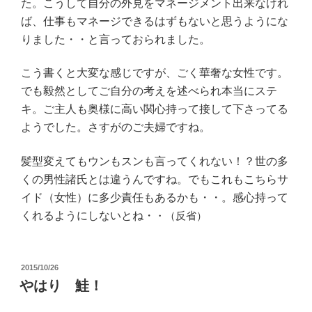
た。こうして自分の外見をマネージメント出来なけれ
ば、仕事もマネージできるはずもないと思うようにな
りました・・と言っておられました。
こう書くと大変な感じですが、ごく華奢な女性です。
でも毅然としてご自分の考えを述べられ本当にステ
キ。ご主人も奥様に高い関心持って接して下さってる
ようでした。さすがのご夫婦ですね。
髪型変えてもウンもスンも言ってくれない！？世の多
くの男性諸氏とは違うんですね。でもこれもこちらサ
イド（女性）に多少責任もあるかも・・。感心持って
くれるようにしないとね・
・（反省）
投
2015/10/26
稿
やはり 鮭！
日: