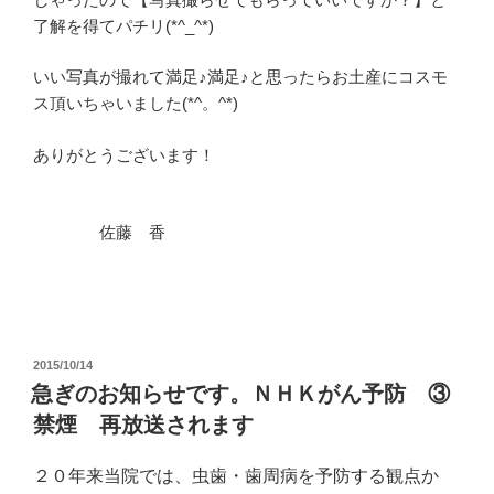
了解を得てパチリ(*^_^*)
いい写真が撮れて満足♪満足♪と思ったらお土産にコスモ
ス頂いちゃいました(*^。^*)
ありがとうございます！
佐藤 香
投
2015/10/14
稿
急ぎのお知らせです。ＮＨＫがん予防 ③
日:
禁煙 再放送されます
２０年来当院では、虫歯・歯周病を予防する観点か