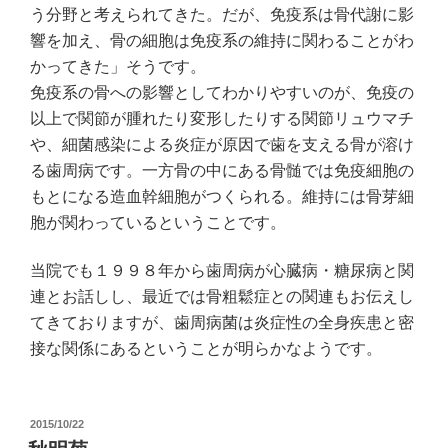
う分野と考えられてきた。だが、免疫系は骨代謝に影
響を加え、骨の細胞は免疫系の維持に関わることがわ
かってきた」そうです。
免疫系の骨への影響としてわかりやすいのが、免疫の
以上で関節が腫れたり変形したりする関節リュウマチ
や、細菌感染による炎症が原因で歯を支える骨が溶け
る歯周病です。一方骨の中にある骨髄では免疫細胞の
もとになる造血幹細胞がつくられる。維持には骨芽細
胞が関わっているということです。
当院でも１９９８年から歯周病が心臓病・糖尿病と関
連とお話しし、最近では骨粗鬆症との関連もお伝えし
てきておりますが、歯周病菌は炎症性の全身疾患と密
接な関係にあるということが明らかなようです。
投
2015/10/22
稿