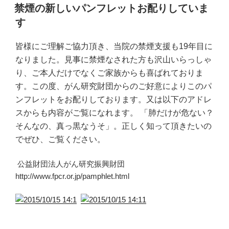
稿
禁煙の新しいパンフレットお配りしていま
日:
す
皆様にご理解ご協力頂き、当院の禁煙支援も19年目に
なりました。見事に禁煙なされた方も沢山いらっしゃ
り、ご本人だけでなくご家族からも喜ばれておりま
す。この度、がん研究財団からのご好意によりこのパ
ンフレットをお配りしております。又は以下のアドレ
スからも内容がご覧になれます。 「肺だけが危ない？
そんなの、真っ黒なうそ」。正しく知って頂きたいの
でぜひ、ご覧ください。
公益財団法人がん研究振興財団
http://www.fpcr.or.jp/pamphlet.html