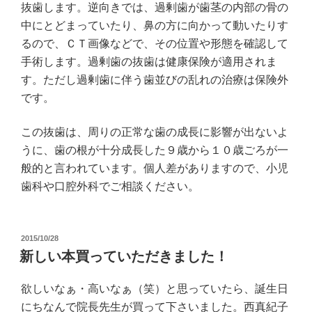
抜歯します。逆向きでは、過剰歯が歯茎の内部の骨の
中にとどまっていたり、鼻の方に向かって動いたりす
るので、ＣＴ画像などで、その位置や形態を確認して
手術します。過剰歯の抜歯は健康保険が適用されま
す。ただし過剰歯に伴う歯並びの乱れの治療は保険外
です。
この抜歯は、周りの正常な歯の成長に影響が出ないよ
うに、歯の根が十分成長した９歳から１０歳ごろが一
般的と言われています。個人差がありますので、小児
歯科や口腔外科でご相談ください。
投
2015/10/28
稿
新しい本買っていただきました！
日:
欲しいなぁ・高いなぁ（笑）と思っていたら、誕生日
にちなんで院長先生が買って下さいました。西真紀子