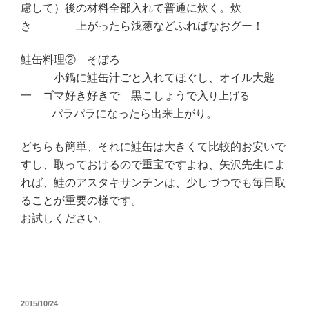
慮して）後の材料全部入れて普通に炊く。炊
き 上がったら浅葱などふればなおグー！
鮭缶料理② そぼろ
小鍋に鮭缶汁ごと入れてほぐし、オイル大匙
一 ゴマ好き好きで 黒こしょうで入
り上げる
パラパラになったら出来上がり。
どちらも簡単、それに鮭缶は大きくて比較的お安いで
すし、取っておけるので重宝ですよね、矢沢先生によ
れば、鮭のアスタキサンチンは、少しづつでも毎日取
ることが重要の様です。
お試しください。
投
2015/10/24