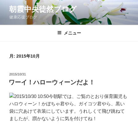
コ
朝霞中央徒然ブログ
ン
健康応援ブログ
テ
ン
ツ
メニュー
へ
ス
キ
月:
2015年10月
ッ
プ
投
2015/10/31
稿
ワーイ！ハローウィーンだよ！
日:
今朝駅では、ご覧のとおり保育園児も
ハロウィーン！かぼちゃ君やら、ガイコツ君やら、黒い
袋に穴あけて衣装にしています。うれしくて飛び跳ねて
ましたが、躓かないように気を付けてね！