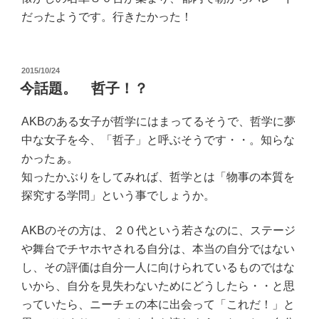
だったようです。行きたかった！
投
2015/10/24
稿
今話題。 哲子！？
日:
AKBのある女子が哲学にはまってるそうで、哲学に夢
中な女子を今、「哲子」と呼ぶそうです・・。知らな
かったぁ。
知ったかぶりをしてみれば、哲学とは「物事の本質を
探究する学問」という事でしょうか。
AKBのその方は、２０代という若さなのに、ステージ
や舞台でチヤホヤされる自分は、本当の自分ではない
し、その評価は自分一人に向けられているものではな
いから、自分を見失わないためにどうしたら・・と思
っていたら、ニーチェの本に出会って「これだ！」と