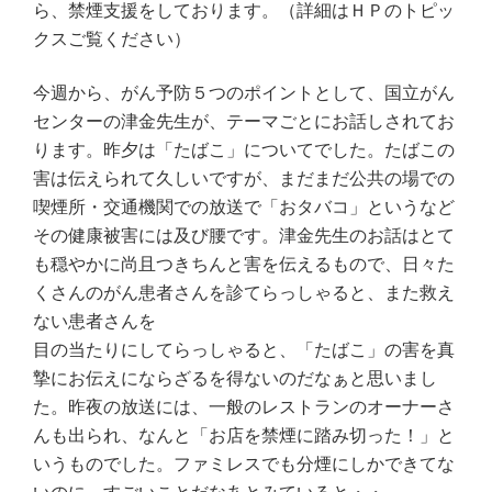
ら、禁煙支援をしております。（詳細はＨＰのトピッ
クスご覧ください）
今週から、がん予防５つのポイントとして、国立がん
センターの津金先生が、テーマごとにお話しされてお
ります。昨夕は「たばこ」についてでした。たばこの
害は伝えられて久しいですが、まだまだ公共の場での
喫煙所・交通機関での放送で「おタバコ」というなど
その健康被害には及び腰です。津金先生のお話はとて
も穏やかに尚且つきちんと害を伝えるもので、日々た
くさんのがん患者さんを診てらっしゃると、また救え
ない患者さんを
目の当たりにしてらっしゃると、「たばこ」の害を真
摯にお伝えにならざるを得ないのだなぁと思いまし
た。昨夜の放送には、一般のレストランのオーナーさ
んも出られ、なんと「お店を禁煙に踏み切った！」と
いうものでした。ファミレスでも分煙にしかできてな