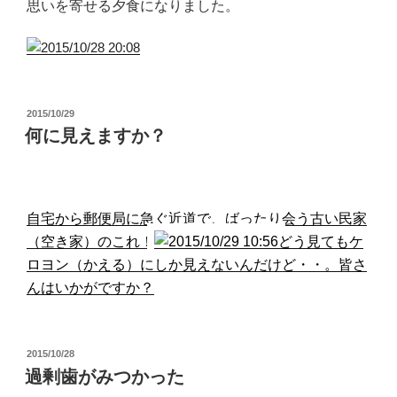
思いを寄せる夕食になりました。
投
2015/10/29
稿
何に見えますか？
日:
自
宅から郵便局に急ぐ
近道で、ばったり会う古い民家
（空き家）のこれ！
どう見てもケ
ロヨン（かえる）にしか見えないんだけど・・。皆さ
んはいかがですか？
投
2015/10/28
稿
過剰歯がみつかった
日: