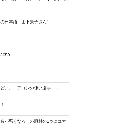
人の日本語 山下景子さん）
659
んどい、エアコンの使い勝手・・
に！
合が悪くなる」の題材の1つにユマ