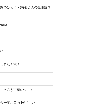
案のひとつ・(有働さんの健康案内
656
陽に
切られた！餃子
り‥と言う言葉について
、今一度お口の中からも・・