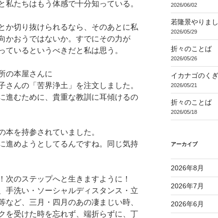
と私たちはもう体感で十分知っている。
2026/06/02
若隆景やりま
とか切り抜けられるなら、そのあとに私
2026/05/29
向かおうではないか。すでにその力が
折々のことば 3
っているというべきだと私は思う。
2026/05/26
近所の本屋さんに
イカナゴのく
子さんの「苦界浄土」を注文しました。
2026/05/21
に進むために、貴重な教訓に耳傾けるの
折々のことば 3
2026/05/18
の本を持参されていました。
に進めようとしてるんですね。同じ気持
アーカイブ
2026年8月
！次のステップへと生きますように！
2026年7月
、手洗い・ソーシャルディスタンス・立
等など、三月・四月のあの凄まじい時、
2026年6月
クを受けた時を忘れず、端折らずに、丁