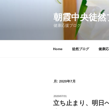
コ
ン
テ
朝霞中央徒然
ン
健康応援ブログ
ツ
へ
ス
キ
Home
徒然ブログ
健康応
ッ
プ
月:
2020年7月
投
2020/07/31
稿
立ち止まり、明日
日: