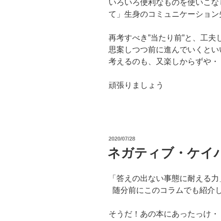
いろいろ便利なものを使いこな
て」生身のコミュニケーション
再考すべき”当たり前”と、工夫
思案しつつ前に進んでいくとい
考えるのも、又楽しからずや・
頑張りましょう
投
2020/07/28
稿
ネガティブ・ケイ
日:
「答えの出ない事態に耐える
随分前にこのコラムでも紹介し
そうだ！あの本にあったっけ・