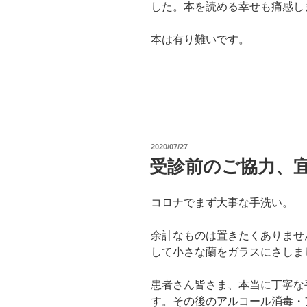
した。本を読める幸せも痛感し
本は有り難いです。
投
2020/07/27
稿
受診前のご協力、
日:
コロナでまず大事な手洗い。
余計なものは置きたくありませ
して小さな蘭をガラスにさしま
患者さん皆さま、本当に丁寧な
す。その後のアルコール消毒・