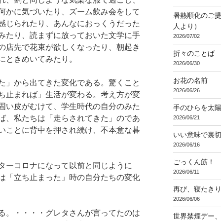
何かに気づいたり、ズーム飲み会をして
暑熱順化のご提
感じられたり、あんなにおっくうだった
人より）
みたり、読まずに放っておいた文学に手
2026/07/02
の店先で花束が欲しくなったり、朝起き
折々のことば 3
にときめいてみたり。
2026/06/30
お花の名前
た」から出てきた変化である。驚くこと
2026/06/26
ち止まれば」生活が変わる。考え方が変
固い皮がむけて、学生時代の自分のみた
手のひらを太
ば、私たちは「走らされてきた」のであ
2026/06/21
いことに背中を押され続け、不本意な暮
いい意味で裏
2026/06/16
ごっくん筋！
ターコロナになって以前と同じように
2026/06/11
は「立ち止まった」時の自分たちの変化
再び、寝たき
2026/06/06
る。・・・・グレタさんが言ってたのは
世界禁煙デー