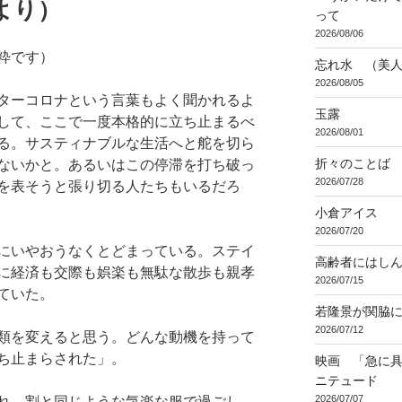
より）
って
2026/08/06
粋です）
忘れ水 （美
2026/08/05
ターコロナという言葉もよく聞かれるよ
玉露
して、ここで一度本格的に立ち止まるべ
2026/08/01
る。サスティナブルな生活へと舵を切ら
折々のことば 3
ないかと。あるいはこの停滞を打ち破っ
2026/07/28
を表そうと張り切る人たちもいるだろ
小倉アイス
2026/07/20
にいやおうなくとどまっている。ステイ
高齢者にはし
に経済も交際も娯楽も無駄な散歩も親孝
2026/07/15
ていた。
若隆景が関脇
2026/07/12
類を変えると思う。どんな動機を持って
ち止まらされた」。
映画 「急に具
ニテュード
2026/07/07
れ、割と同じような気楽な服で過ごし、