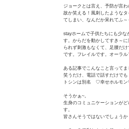
ジョークとは言え、予防が言わ
故か笑える！風刺したようなタ
てしまい、なんだか呆れてふ～
stayホームで子供たちにも少
す。からだを動かしてすき～に
られず刺激もなくて、足腰だけ
です。フレイルです。オーラル
ある記事でこんなこと言ってま
笑うだけ、電話で話すだけでも
トシンは別名 ♡幸せホルモン
そうかぁ~。
生身のコミュニケーションがど
す。
皆さんそうではないでしょうか