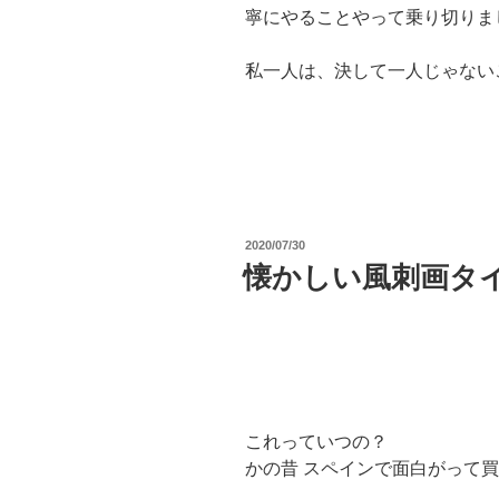
寧にやることやって乗り切りま
私一人は、決して一人じゃない
投
2020/07/30
稿
懐かしい風刺画タ
日:
これっていつの？
かの昔 スペインで面白がって