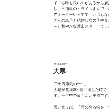
イズも味も良いのがあるから唐
し。三浦産のヒラメつまんで、
内オーダーいってて、いつもな
さんの息子も結婚し女の子生ま
～と和やかな葉山スタートでし
投
2017/01/27
稿
大寒
日:
二十四節気の一つ。
太陽が黄経300度に達した時で
す。一年中で最も寒い季節です
雪と言えば、「雪の降る街を 