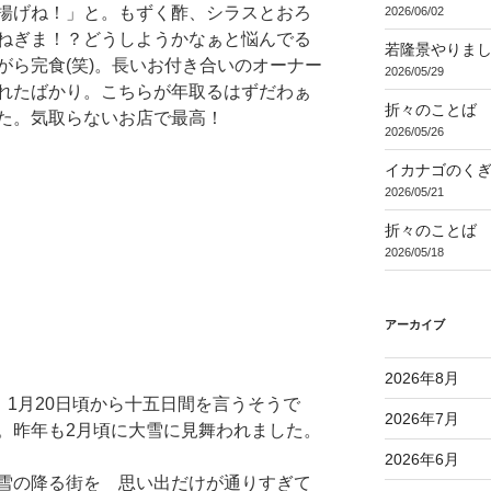
揚げね！」と。もずく酢、シラスとおろ
2026/06/02
ねぎま！？どうしようかなぁと悩んでる
若隆景やりま
がら完食(笑)。長いお付き合いのオーナー
2026/05/29
れたばかり。こちらが年取るはずだわぁ
折々のことば 3
た。気取らないお店で最高！
2026/05/26
イカナゴのく
2026/05/21
折々のことば 3
2026/05/18
アーカイブ
2026年8月
、1月20日頃から十五日間を言うそうで
2026年7月
。昨年も2月頃に大雪に見舞われました。
2026年6月
雪の降る街を 思い出だけが通りすぎて