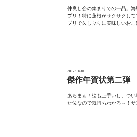
仲良し会の集まりでの一品。海
プリ！特に蓮根がサクサクして
プリで久しぶりに美味しいおこ
投
2017/01/30
稿
傑作年賀状第二弾
日:
あらまぁ！絵も上手いし、つい
た位なので気持ちわかる～！サ