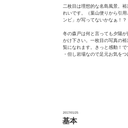
二枚目は理想的な名島風景。裕
れいです。（葉山便りから引用
ンビ」が写ってないかなぁ！？
冬の森戸は何と言っても夕陽が
かけ下さい。一枚目の写真の裕
覧になれます。きっと感動！で
・但し岩場なので足元お気をつ
投
2017/01/25
稿
基本
日: