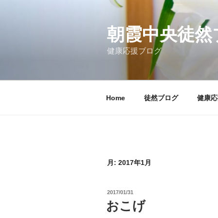
コ
ン
テ
朝霞中央徒然
ン
健康応援ブログ
ツ
へ
ス
キ
Home
徒然ブログ
健康応
ッ
プ
月:
2017年1月
投
2017/01/31
稿
おこげ
日: