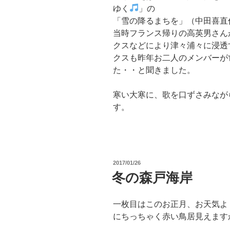
ゆく
」の
「雪の降るまちを」（中田喜直
当時フランス帰りの高英男さん
クスなどにより津々浦々に浸透
クスも昨年お二人のメンバーが
た・・と聞きました。
寒い大寒に、歌を口ずさみなが
す。
投
2017/01/26
稿
冬の森戸海岸
日:
一枚目はこのお正月、お天気よ
にちっちゃく赤い鳥居見えます