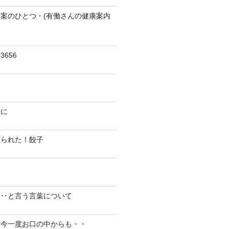
案のひとつ・(有働さんの健康案内
656
陽に
切られた！餃子
り‥と言う言葉について
、今一度お口の中からも・・