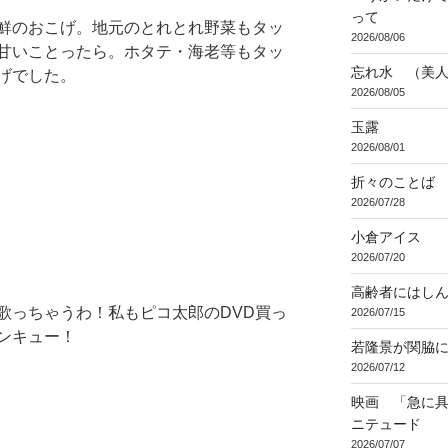
って
鮮のおこげ。地元のとれとれ野菜もタッ
2026/08/06
甘いことったら。ホタテ・海老等もタッ
忘れ水 （美
げでした。
2026/08/05
玉露
2026/08/01
折々のことば 3
2026/07/28
小倉アイス
2026/07/20
高齢者にはし
歌っちゃうわ！私もピコ太郎のDVD買っ
2026/07/15
ンキュー！
若隆景が関脇
2026/07/12
映画 「急に具
ニテュード
2026/07/07