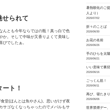
暑熱順化のご提
人より）
魅せられて
2026/07/02
折々のことば 3
なんとも今年ならではの瓶！真っ白で色
2026/06/30
やか。そして中味が又香りよくて美味し
お花の名前
喜びでしたぁ。
2026/06/26
手のひらを太
2026/06/21
いい意味で裏
2026/06/16
ごっくん筋！
2026/06/11
タート！
再び、寝たき
2026/06/06
食堂(ほんとは魚やさん)。思いがけず夜
カサゴなくなっちゃったのでメバルもサ
世界禁煙デー