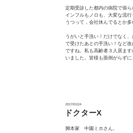
定期受診した都内の病院で張ら
インフルもノロも、大変な流行
うつって，会社休んでるとか多
うがいと手洗い！だけでなく、
で受けたあとの手洗い！など改
ですね。私も高齢者３人居ます
いました。皆様も面倒がらずに
投
2017/01/24
稿
ドクターX
日:
脚本家 中園ミホさん。