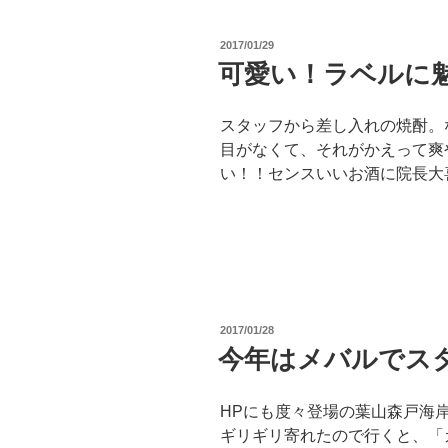
投
2017/01/29
稿
可愛い！ラベルに
日:
スタッフから差し入れの焼酎。
目がなくて、それがかえって爽
い！！センスいいお酒に院長大
投
2017/01/28
稿
今年はメバルでス
日:
HPにも度々登場の葉山森戸海岸
ギリギリ寄れたので行くと、「