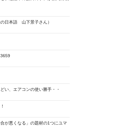
人の日本語 山下景子さん）
659
んどい、エアコンの使い勝手・・
に！
合が悪くなる」の題材の1つにユマ