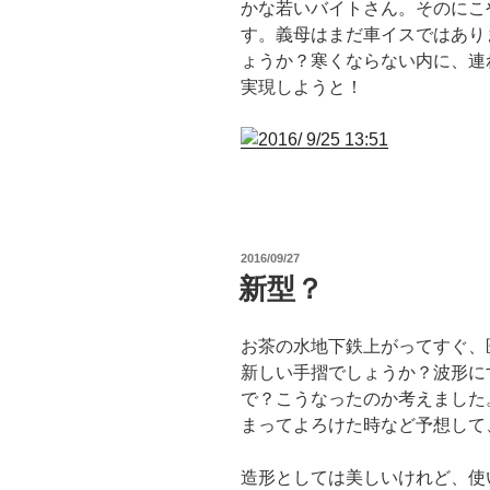
かな若いバイトさん。そのにこ
す。義母はまだ車イスではあり
ょうか？寒くならない内に、連
実現しようと！
投
2016/09/27
稿
新型？
日:
お茶の水地下鉄上がってすぐ、
新しい手摺でしょうか？波形に
で？こうなったのか考えました
まってよろけた時など予想して
造形としては美しいけれど、使