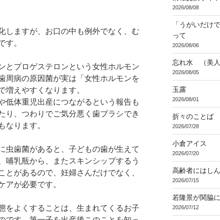
2026/08/08
「うがいだけ
化しますが、お口の中も例外でなく、む
って
です。
2026/08/06
忘れ水 （美
ンとプロゲステロンという女性ホルモン
2026/08/05
歯周病の原因菌が実は「女性ホルモンを
玉露
で増えやすくなります。
2026/08/01
や低体重児出産につながるという報告も
たり、つわりでご気分悪く歯ブラシでき
折々のことば 3
もなります。
2026/07/28
小倉アイス
に虫歯菌があると、子どもの歯が生えて
2026/07/20
、哺乳瓶から、またスキンシップするう
高齢者にはし
ことがあるので、妊婦さんだけでなく、
2026/07/15
ケアが必要です。
若隆景が関脇
態をよくすることは、生まれてくるお子
2026/07/12
のです。第一子を出産後このことを知っ