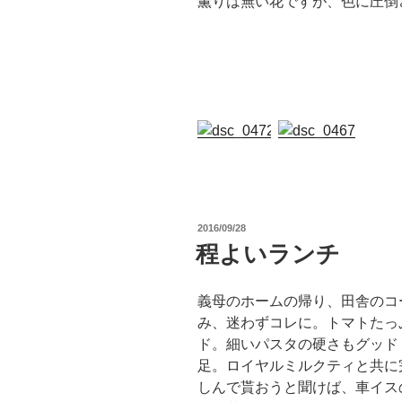
薫りは無い花ですが、色に圧倒
神
投
2016/09/28
稿
程よいランチ
日:
義母のホームの帰り、田舎のコ
み、迷わずコレに。トマトたっ
ド。細いパスタの硬さもグッド
足。ロイヤルミルクティと共に
しんで貰おうと聞けば、車イス