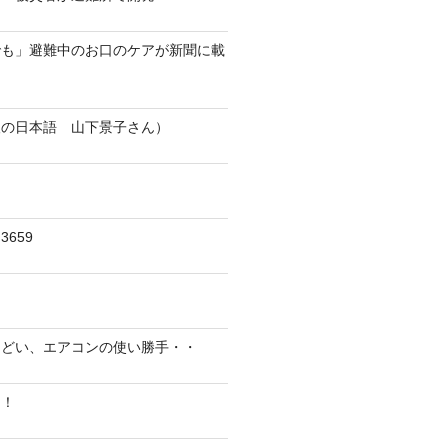
でも」避難中のお口のケアが新聞に載
人の日本語 山下景子さん）
659
んどい、エアコンの使い勝手・・
に！