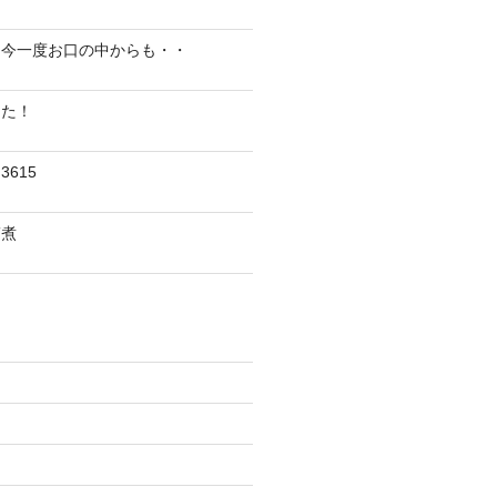
、今一度お口の中からも・・
した！
615
ぎ煮