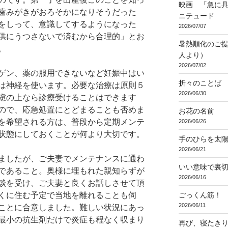
映画 「急に具
歯みがきがおろそかになりそうだった
ニテュード
をしって、意識してするようになった
2026/07/07
供にうつさないで済むから合理的」とお
暑熱順化のご提
。
人より）
2026/07/02
ゲン、薬の服用できないなど妊娠中はい
折々のことば 3
は神経を使います。必要な治療は原則５
2026/06/30
慮の上なら診療受けることはできます
ので、応急処置にとどまることも否めま
お花の名前
を希望される方は、普段から定期メンテ
2026/06/26
状態にしておくことが何より大切です。
手のひらを太
2026/06/21
ましたが、ご夫妻でメンテナンスに通わ
いい意味で裏
であること。奥様に埋もれた親知らずが
2026/06/16
談を受け、ご夫妻と良くお話しさせて頂
ごっくん筋！
くに住む予定で当地を離れることも伺
2026/06/11
ことに合意しました。難しい状況にあっ
最小の抗生剤だけで炎症も程なく収まり
再び、寝たき