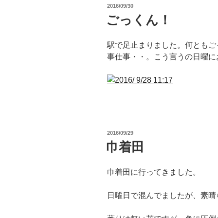
投
2016/09/30
稿
ごっくん！
日:
駅で足止まりました。何ともごっ
事仕事・・。こう言うの日曜に
投
2016/09/29
稿
巾着田
日:
巾着田に行ってきました。
日曜日で混んでましたが、素晴