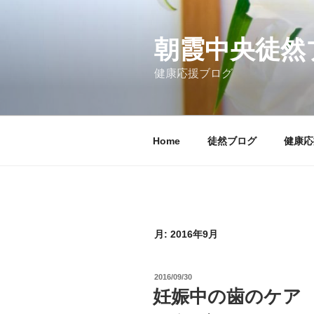
コ
ン
テ
朝霞中央徒然
ン
健康応援ブログ
ツ
へ
ス
キ
Home
徒然ブログ
健康応
ッ
プ
月:
2016年9月
投
2016/09/30
稿
妊娠中の歯のケア
日: