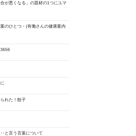
合が悪くなる」の題材の1つにユマ
案のひとつ・(有働さんの健康案内
656
陽に
切られた！餃子
り‥と言う言葉について