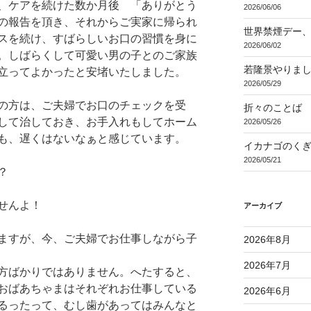
、ケアを続けた数か月後 「ありがとう
2026/06/06
の報告を頂き、それからご実家に帰られ
世界禁煙デー
スを続け、すばらしいお口の習慣を身に
2026/06/02
。しばらくして可愛い男の子とのご家族
若隆景やりま
立ってよかったと安堵いたしました。
2026/05/29
の方は、ご夫婦でお口のチェックを受
折々のことば 3
して治しておき、お手入れもしてホーム
2026/05/26
も、遅くはないなぁと感じています。
イカナゴのく
2026/05/21
う？
せんよ！
アーカイブ
ますが、今、ご夫婦でお仕事しながら子
2026年8月
2026年7月
方ばかりではありません。へたすると、
おばあちゃまはそれぞれお仕事している
2026年6月
るったって、むし歯があってはみんなと