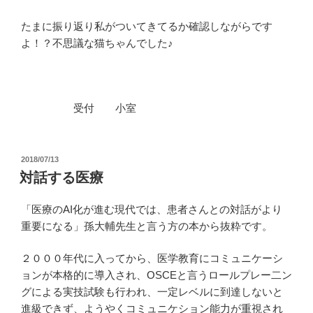
たまに振り返り私がついてきてるか確認しながらです
よ！？不思議な猫ちゃんでした♪
受付 小室
投
2018/07/13
稿
対話する医療
日:
「医療のAI化が進む現代では、患者さんとの対話がより
重要になる」孫大輔先生と言う方の本から抜粋です。
２０００年代に入ってから、医学教育にコミュニケーシ
ョンが本格的に導入され、OSCEと言うロールプレー二ン
グによる実技試験も行われ、一定レベルに到達しないと
進級できず、ようやくコミュニケション能力が重視され