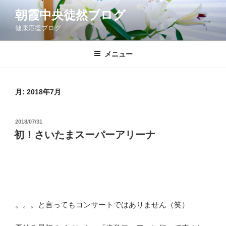
コ
朝霞中央徒然ブログ
ン
健康応援ブログ
テ
ン
ツ
メニュー
へ
ス
キ
月:
2018年7月
ッ
プ
投
2018/07/31
稿
初！さいたまスーパーアリーナ
日:
。。。と言ってもコンサートではありません（笑）