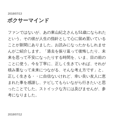
投
2018/07/13
稿
ボクサーマインド
日:
ファンではないが、あの東山紀之さんも51歳になられた
という。その彼が人生の指針として心に留め置いている
ことが新聞にありました。お読みになったかもしれませ
んがご紹介します。「過去を振り返って後悔したり、未
来を思って不安になったりする時間を、いま、目の前の
ことに使う。今を丁寧に、正しく生きていれば、それが
積み重なって未来につながる、そんな考え方です」と。
正しく生きる・・に自信ないけれど、幸い良い友人に恵
まれた事を感謝し、ナビしてもらいながら行きたいと思
ったことでした。ストイックな方には及びませんが、参
考になりました。
投
2018/07/12