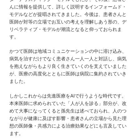
んに情報を提供して、詳しく説明するインフォームド・
モデルなどが提唱されてきました。今後は、患者さんと
医師が対等の立場でお互いの考えを理解しあう形の、デ
リベラティブ・モデルが潮流となると仰っておられま
す。
かつて医師は地域コミュニケーションの中に溶け込み、
病気を治すだけでなく患者さん一人一人と対話し、病気
を抱えながらもより良く生きていくのを支えていました
が、医療の高度化とともに医師は病院に集約されていき
ました。
しかしこれからは先進医療をAIで行うような時代です。
本来医師に求められていた「人が人を診る」部分が、改
めて大事になってくると孫先生は述べておられ、人のつ
ながりが健康に及ぼす影響・患者さんの立場から見た理
想の医師像・共感力による治療効果などにも言及してい
ます。