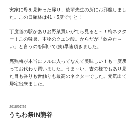
実家に母を見舞った帰り、後輩先生の所にお邪魔しまし
た。この日館林は41・5度ですと！
丁度道の駅がありお野菜買いがてら見ると～！梅ネクタ
ー！この猛暑、本物のクエン酸。からだが「飲みた～
い」と言うのを聞いて(笑)早速頂きました。
完熟梅が本当にフルに入ってなんて美味しい！も一度戻
ってお代わり買いました。うま～い。杏の様でもあり見
た目も香りも舌触りも最高のネクターでした。元気出て
帰宅出来ました。
投
2018/07/29
稿
うちわ祭IN熊谷
日: