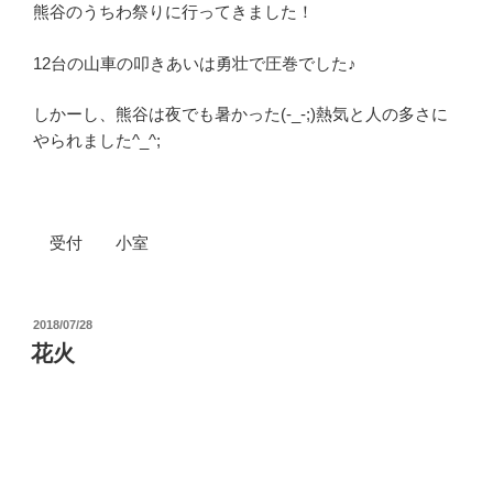
熊谷のうちわ祭りに行ってきました！
12台の山車の叩きあいは勇壮で圧巻でした♪
しかーし、熊谷は夜でも暑かった(-_-;)熱気と人の多さに
やられました^_^;
受付 小室
投
2018/07/28
稿
花火
日: