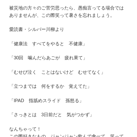
被災地の方々のご苦労思ったら、愚痴言ってる場合では
ありませんが、この際笑って暑さを忘れましょう。
愛読書・シルバー川柳より
「健康法 すべてをやると 不健康」
「30回 噛んだらあごが 疲れ果て」
「むせび泣く ことはないけど むせてなく」
「立つまでは 何をするか 覚えてた」
「IPAD 指舐めスライド 孫怒る」
「さっきとは 3日前だと 気がつかず」
なんちゃって！
この際好きなもの、ジャンジャン飲んで食べて、笑って