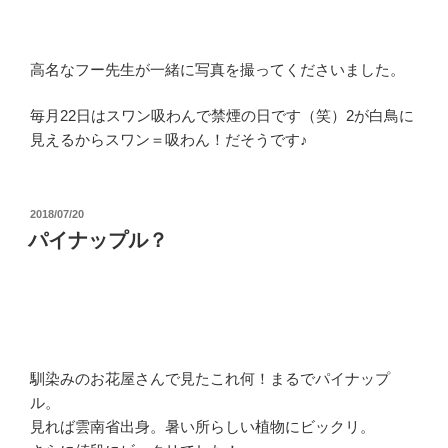
高名なフー先生が一緒に写真を撮ってくださいました。
毎月22日はスワン吸わんで禁煙の日です（笑）2が白鳥に
見えるからスワン＝吸わん！だそうです♪
投
2018/07/20
稿
パイナップル？
日:
馴染みのお花屋さんで見たこれ何！まるでパイナップ
ル。
見れば雲南省出身。暑い所らしい植物にビックリ。