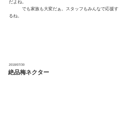
だよね。
でも家族も大変だぁ。スタッフもみんなで応援す
るね。
投
2018/07/30
稿
絶品梅ネクター
日: