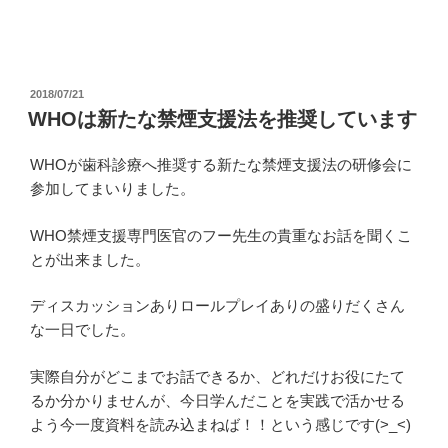
投
2018/07/21
稿
WHOは新たな禁煙支援法を推奨しています
日:
WHOが歯科診療へ推奨する新たな禁煙支援法の研修会に
参加してまいりました。
WHO禁煙支援専門医官のフー先生の貴重なお話を聞くこ
とが出来ました。
ディスカッションありロールプレイありの盛りだくさん
な一日でした。
実際自分がどこまでお話できるか、どれだけお役にたて
るか分かりませんが、今日学んだことを実践で活かせる
よう今一度資料を読み込まねば！！という感じです(>_<)