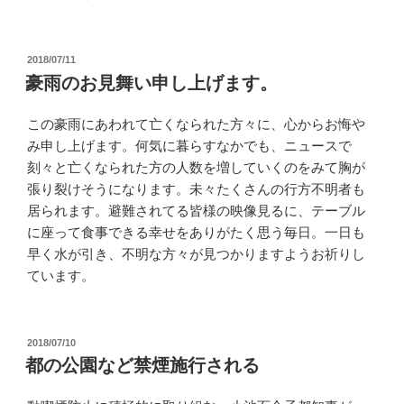
投
2018/07/11
稿
豪雨のお見舞い申し上げます。
日:
この豪雨にあわれて亡くなられた方々に、心からお悔や
み申し上げます。何気に暮らすなかでも、ニュースで
刻々と亡くなられた方の人数を増していくのをみて胸が
張り裂けそうになります。未々たくさんの行方不明者も
居られます。避難されてる皆様の映像見るに、テーブル
に座って食事できる幸せをありがたく思う毎日。一日も
早く水が引き、不明な方々が見つかりますようお祈りし
ています。
投
2018/07/10
稿
都の公園など禁煙施行される
日: