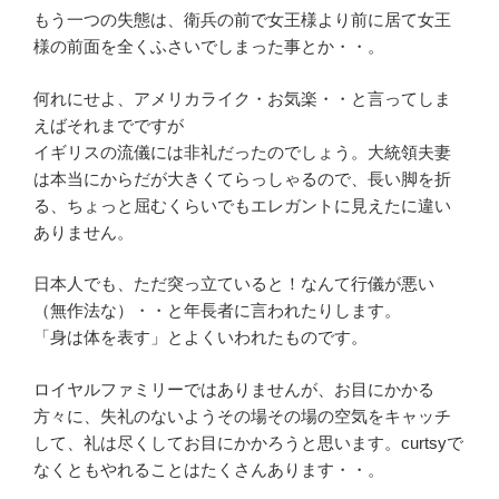
もう一つの失態は、衛兵の前で女王様より前に居て女王
様の前面を全くふさいでしまった事とか・・。
何れにせよ、アメリカライク・お気楽・・と言ってしま
えばそれまでですが
イギリスの流儀には非礼だったのでしょう。大統領夫妻
は本当にからだが大きくてらっしゃるので、長い脚を折
る、ちょっと屈むくらいでもエレガントに見えたに違い
ありません。
日本人でも、ただ突っ立ていると！なんて行儀が悪い
（無作法な）・・と年長者に言われたりします。
「身は体を表す」とよくいわれたものです。
ロイヤルファミリーではありませんが、お目にかかる
方々に、失礼のないようその場その場の空気をキャッチ
して、礼は尽くしてお目にかかろうと思います。curtsyで
なくともやれることはたくさんあります・・。