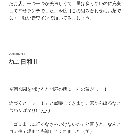
たお店、一つ一つが美味しくて、量は多くないのに充実
して幸せランチでした。今度はこの組み合わせにお茶で
なく、軽い赤ワインで頂いてみましょう。
投
2018/07/14
稿
ねこ日和Ⅱ
日:
今朝玄関を開けると門扉の所に一匹の猫がっ！！
近づくと「フー！」と威嚇してきます。家から出るなと
言わんばかりに(-_-;)
「ゴミ出しに行かなきゃいけないの」と言うと、なんと
ゴミ捨て場まで先導してくれました（笑）