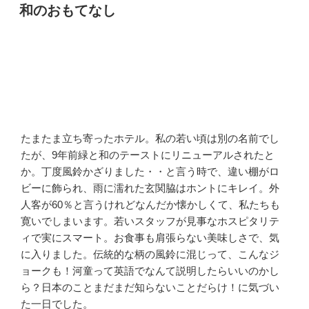
稿
和のおもてなし
日:
たまたま立ち寄ったホテル。私の若い頃は別の名前でし
たが、9年前緑と和のテーストにリニューアルされたと
か。丁度風鈴かざりました・・と言う時で、違い棚がロ
ビーに飾られ、雨に濡れた玄関脇はホントにキレイ。外
人客が60％と言うけれどなんだか懐かしくて、私たちも
寛いでしまいます。若いスタッフが見事なホスピタリテ
ィで実にスマート。お食事も肩張らない美味しさで、気
に入りました。伝統的な柄の風鈴に混じって、こんなジ
ョークも！河童って英語でなんて説明したらいいのかし
ら？日本のことまだまだ知らないことだらけ！に気づい
た一日でした。