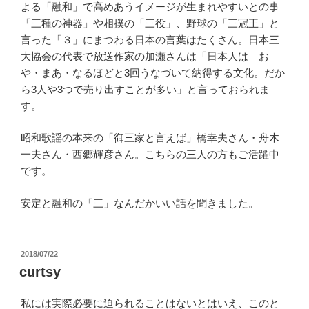
よる「融和」で高めあうイメージが生まれやすいとの事
「三種の神器」や相撲の「三役」、野球の「三冠王」と
言った「３」にまつわる日本の言葉はたくさん。日本三
大協会の代表で放送作家の加瀬さんは「日本人は お
や・まあ・なるほどと3回うなづいて納得する文化。だか
ら3人や3つで売り出すことが多い」と言っておられま
す。
昭和歌謡の本来の「御三家と言えば」橋幸夫さん・舟木
一夫さん・西郷輝彦さん。こちらの三人の方もご活躍中
です。
安定と融和の「三」なんだかいい話を聞きました。
投
2018/07/22
稿
curtsy
日:
私には実際必要に迫られることはないとはいえ、このと