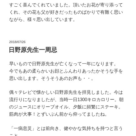
すごく喜んでくれていました。頂いたお花が寄り添って
くれ、その花も父が好きだったものばかりで有難く思い
ながら、様々思い出しています。
投
2018/07/26
稿
日野原先生一周忌
日:
早いもので日野原先生が亡くなって一年になります。
今でもあの柔らかいお顔とふんわりあったかそうな手を
思い出します。そうそうあのお声も・・。
偶々テレビで懐かしい日野原先生を拝見しました。今は
流行りになりましたが、当時一日1300キロカロリー。朝
のジュースにオリーブオイル、夕飯に頻繁にステーキ。
筋肉が大事！とずいぶん前から仰ってましたね。
「一病息災」とは前向き、健やかな気持ちを持つと言う
こと。