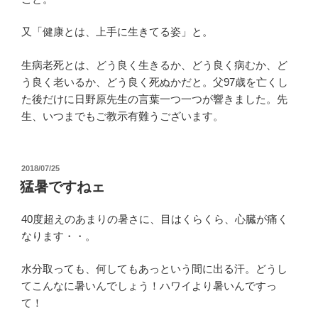
又「健康とは、上手に生きてる姿」と。
生病老死とは、どう良く生きるか、どう良く病むか、ど
う良く老いるか、どう良く死ぬかだと。父97歳を亡くし
た後だけに日野原先生の言葉一つ一つが響きました。先
生、いつまでもご教示有難うございます。
投
2018/07/25
稿
猛暑ですねェ
日:
40度超えのあまりの暑さに、目はくらくら、心臓が痛く
なります・・。
水分取っても、何してもあっという間に出る汗。どうし
てこんなに暑いんでしょう！ハワイより暑いんですっ
て！