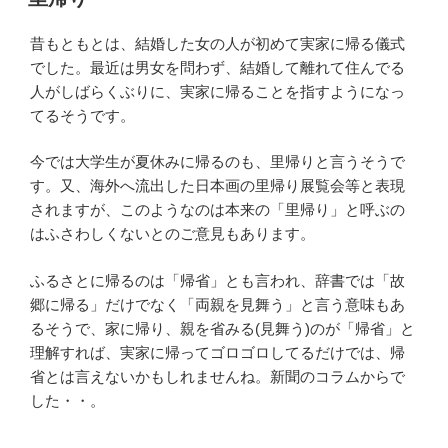
日:
昔もともとは、結婚した女の人が初めて実家に帰る儀式
でした。最近は男女を問わず、結婚して離れて住んでる
人がしばらくぶりに、実家に帰ることを指すようになっ
てるそうです。
今では大学生が夏休みに帰るのも、里帰りと言うそうで
す。又、海外へ流出した日本画の里帰り展覧会等と表現
されますが、このようなのは本来の「里帰り」と呼ぶの
はふさわしくないとのご意見もあります。
ふるさとに帰るのは「帰省」とも言われ、辞書では「故
郷に帰る」だけでなく「両親を見舞う」と言う意味もあ
るそうで、家に帰り、親を省みる(見舞う)のが「帰省」と
理解すれば、実家に帰ってゴロゴロしてるだけでは、帰
省とは言えないかもしれませんね。新聞のコラムからで
した・・。