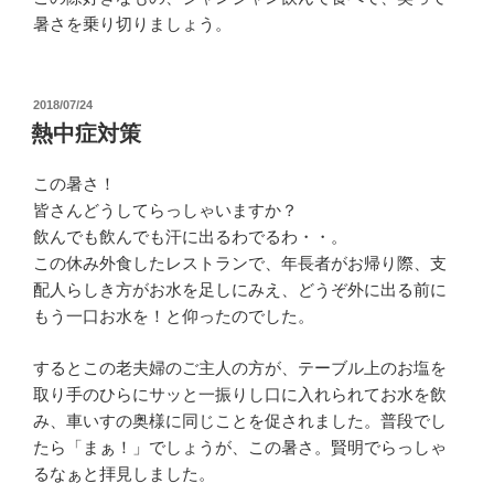
暑さを乗り切りましょう。
投
2018/07/24
稿
熱中症対策
日:
この暑さ！
皆さんどうしてらっしゃいますか？
飲んでも飲んでも汗に出るわでるわ・・。
この休み外食したレストランで、年長者がお帰り際、支
配人らしき方がお水を足しにみえ、どうぞ外に出る前に
もう一口お水を！と仰ったのでした。
するとこの老夫婦のご主人の方が、テーブル上のお塩を
取り手のひらにサッと一振りし口に入れられてお水を飲
み、車いすの奥様に同じことを促されました。普段でし
たら「まぁ！」でしょうが、この暑さ。賢明でらっしゃ
るなぁと拝見しました。