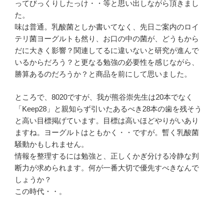
ってびっくりしたっけ・・等と思い出しながら頂きまし
た。
味は普通。乳酸菌としか書いてなく、先日ご案内のロイ
テリ菌ヨーグルトも然り、お口の中の菌が、どうもから
だに大きく影響？関連してるに違いないと研究が進んで
いるからだろう？と更なる勉強の必要性を感じながら、
勝算あるのだろうか？と商品を前にして思いました。
ところで、8020ですが、我が熊谷崇先生は20本でなく
「Keep28」と親知らず引いたあるべき28本の歯を残そう
と高い目標掲げています。目標は高いほどやりがいあり
ますね。ヨーグルトはともかく・・ですが。暫く乳酸菌
騒動かもしれません。
情報を整理するには勉強と、正しくかぎ分ける冷静な判
断力が求められます。何が一番大切で優先すべきなんで
しょうか？
この時代・・。