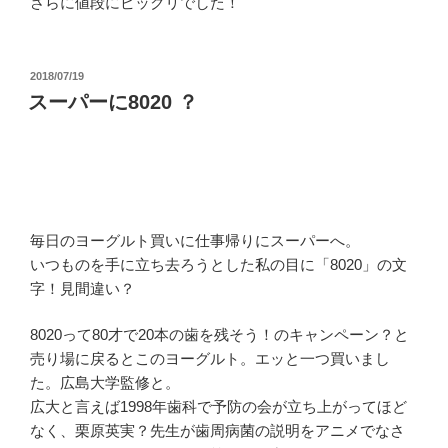
さらに値段にビックリでした！
投
2018/07/19
稿
スーパーに8020 ？
日:
毎日のヨーグルト買いに仕事帰りにスーパーへ。
いつものを手に立ち去ろうとした私の目に「8020」の文
字！見間違い？
8020って80才で20本の歯を残そう！のキャンペーン？と
売り場に戻るとこのヨーグルト。エッと一つ買いまし
た。広島大学監修と。
広大と言えば1998年歯科で予防の会が立ち上がってほど
なく、栗原英実？先生が歯周病菌の説明をアニメでなさ