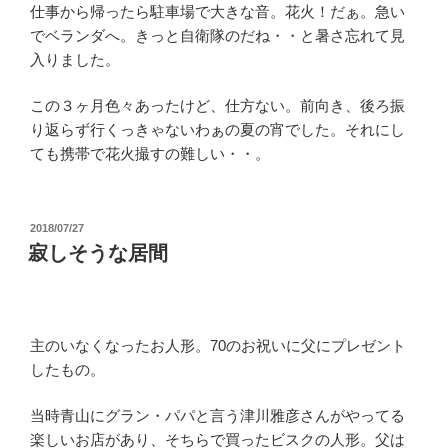
仕事から帰ったら駐車場で大きな音。花火！だぁ。急い
でベランダへ。きっと自衛隊のだね・・と暑さ忘れて見
入りました。
この３ヶ月色々あったけど、仕方ない。前向き、後ろ振
り返らず行くっきゃないわぁの夏の宵でした。それにし
ても携帯で花火撮すの難しい・・。
投
2018/07/27
稿
寂しそうな居間
日:
主のいなくなったお人形。70のお祝いに父にプレゼント
したもの。
当時青山にグラン・パパと言う津川雅彦さんがやってる
楽しいお店があり、そちらで買ったビスクの人形。父は