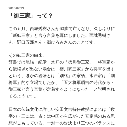
投
2018/07/23
稿
「御三家」って？
日:
この五月、西城秀樹さんが63歳で亡くなり、久しぶりに
「新御三家」と言う言葉を耳にしました。西城秀樹さ
ん・野口五郎さん・郷ひろみさんのことです。
その御三家の由来。
辞書では尾張・紀伊・水戸の「徳川御三家」。将軍家か
ら後継ぎが出ない場合は「徳川御三家」から将軍を出す
という、ほかの親藩とは「別格」の家柄。水戸家は「副
将軍」的な立場でしたが、「五大将軍綱吉の時代から・
御三家と言う言葉が定着するようになった」と説明され
てるようです。
日本の伝統文化に詳しい安田文吉特任教授によれば「数
字の・三には、古くは中国から広がった安定感のある思
想がこもっている」一対一の対決より三つのバランスに