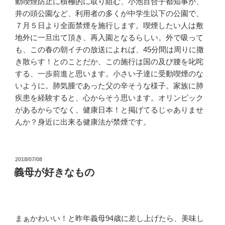
動喫煙防止に積極的に取り組む、小池百合子都知事が、
井の頭公園など、利用者の多くが中学生以下の公園で、
７月５日より全面禁煙を施行します。喫煙したい人は敷
地外に一旦出て頂き、再入園となるらしい。外で吸って
も、この春の朝イチの放送によれば、45分間は周りに撒
き散らす！とのことだか、この施行は国の及び腰を叱咤
する、一歩前進と思います。小さい子達に受動喫煙のな
いように。肺気腫であった父の辛そうな様子。家族に肺
疾患を経験すると、心からそう思います。オリンピック
があるからでなく、健康日本！と掲げてるじゃありませ
んか？身近に出来る健康法が禁煙です。
投
2018/07/08
稿
義母が好きなもの
日:
まぁかわいい！と昨年義母94歳に差し上げたら、美味し