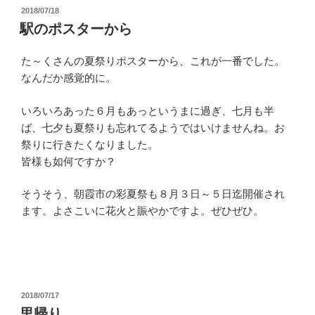
投
2018/07/18
稿
駅のポスターから
日:
た～くさんの夏祭りポスターから、これが一番でした。
なんだか感覚的に。
いろいろあった６月もあっというまに過ぎ、七月も半
ば、七夕も夏祭りも忘れてるようではいけませんね。お
祭りに行きたくなりました。
皆様も如何ですか？
そうそう、朝霞市の彩夏祭も８月３日～５日迄開催され
ます。よさこいに花火と賑やかですよ。ぜひぜひ。
投
2018/07/17
稿
里帰り