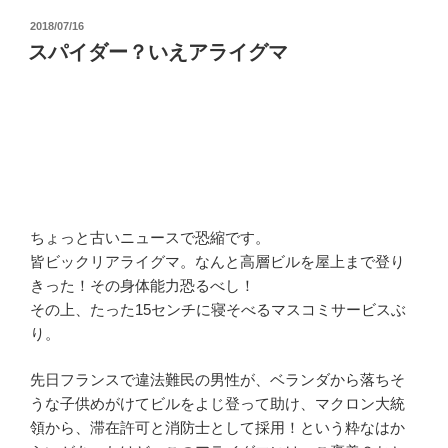
投
2018/07/16
稿
スパイダー？いえアライグマ
日:
ちょっと古いニュースで恐縮です。
皆ビックリアライグマ。なんと高層ビルを屋上まで登り
きった！その身体能力恐るべし！
その上、たった15センチに寝そべるマスコミサービスぶ
り。
先日フランスで違法難民の男性が、ベランダから落ちそ
うな子供めがけてビルをよじ登って助け、マクロン大統
領から、滞在許可と消防士として採用！という粋なはか