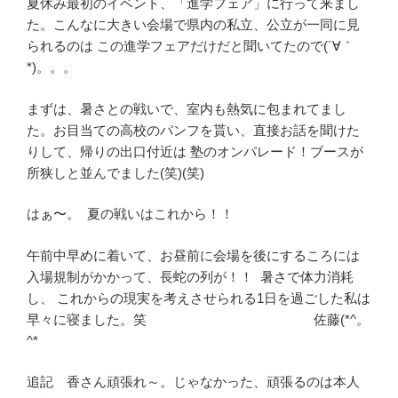
夏休み最初のイベント、「進学フェア」に行って来まし
た。こんなに大きい会場で県内の私立、公立が一同に見
られるのは この進学フェアだけだと聞いてたので(´∀｀
*)。。。
まずは、暑さとの戦いで、室内も熱気に包まれてまし
た。お目当ての高校のパンフを貰い、直接お話を聞けた
りして、帰りの出口付近は 塾のオンパレード！ブースが
所狭しと並んでました(笑)(笑)
はぁ〜。 夏の戦いはこれから！！
午前中早めに着いて、お昼前に会場を後にするころには
入場規制がかかって、長蛇の列が！！ 暑さで体力消耗
し、 これからの現実を考えさせられる1日を過ごした私は
早々に寝ました。笑 佐藤(*^。
^*
追記 香さん頑張れ～。じゃなかった、頑張るのは本人