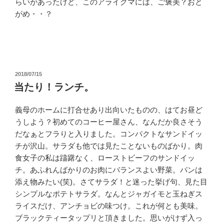
らいがあったけど、このアライグマには、ご褒美？おと
がめ・・？
投
2018/07/15
稿
当たり！ランチ。
日:
義母のホームに打合せあり出向いたものの、はてお昼ど
うしよう？初めてのコーヒー屋さん、なんだか良さそう
だなぁとフラりと入りました。コンパクトなサンドイッ
チが沢山。サラダも他では見たことないものばかり。肉
食女子の私は躊躇なく、ローストビーフのサンドイッ
チ。あふれんばかりのお肉にバランスよい野菜。パンは
添え物みたい(笑)。さてサラダ！と迷った挙げ句、見た目
シンプルなポテトサラダ。なんとジャガイモと玉ねぎス
ライスだけ、アンチョビの味つけ。これが何とも美味。
ブラックティータップリと頂きました。思いがけず入っ