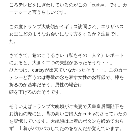
ころテレビをにぎわしているのがこの「curtsy」です。カ
ーテシーと言うらしいです。
この度トランプ大統領がイギリス訪問され、エリザベス
女王にどのようなお会いになり方をするか？注目でし
た。
さてさて、巷のこうるさい（私もその一人？）レポート
によると、大きく二つの失態があったそうな・・。
ひとつは、curtsyが出来ていなかったそう・・。このカー
テシーと言うのは尊敬の念を表す女性のお辞儀で、膝を
折るのが基本だそう。男性の場合は
頭を下げるのだそうです。
そういえばトランプ大統領がご夫妻で天皇皇后両陛下を
お訪ねの際には、背の高いご婦人がcurtsyなさっていたの
を記憶しています。大統領は上着のボタンを締めておら
ず、上着がパカパカしてたのをなんだか覚えています。