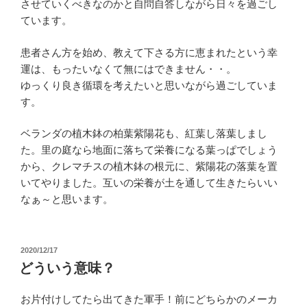
させていくべきなのかと自問自答しながら日々を過ごし
ています。
患者さん方を始め、教えて下さる方に恵まれたという幸
運は、もったいなくて無にはできません・・。
ゆっくり良き循環を考えたいと思いながら過ごしていま
す。
ベランダの植木鉢の柏葉紫陽花も、紅葉し落葉しまし
た。里の庭なら地面に落ちて栄養になる葉っぱでしょう
から、クレマチスの植木鉢の根元に、紫陽花の落葉を置
いてやりました。互いの栄養が土を通して生きたらいい
なぁ～と思います。
投
2020/12/17
稿
どういう意味？
日:
お片付けしてたら出てきた軍手！前にどちらかのメーカ