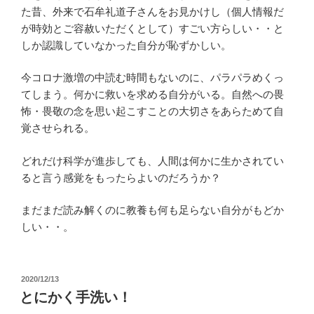
た昔、外来で石牟礼道子さんをお見かけし（個人情報だ
が時効とご容赦いただくとして）すごい方らしい・・と
しか認識していなかった自分が恥ずかしい。
今コロナ激増の中読む時間もないのに、パラパラめくっ
てしまう。何かに救いを求める自分がいる。自然への畏
怖・畏敬の念を思い起こすことの大切さをあらためて自
覚させられる。
どれだけ科学が進歩しても、人間は何かに生かされてい
ると言う感覚をもったらよいのだろうか？
まだまだ読み解くのに教養も何も足らない自分がもどか
しい・・。
投
2020/12/13
稿
とにかく手洗い！
日: