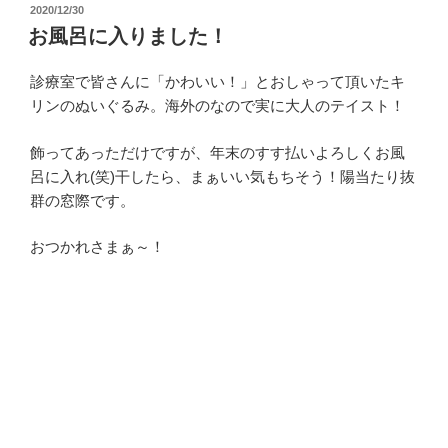
投
2020/12/30
稿
お風呂に入りました！
日:
診療室で皆さんに「かわいい！」とおしゃって頂いたキ
リンのぬいぐるみ。海外のなので実に大人のテイスト！
飾ってあっただけですが、年末のすす払いよろしくお風
呂に入れ(笑)干したら、まぁいい気もちそう！陽当たり抜
群の窓際です。
おつかれさまぁ～！