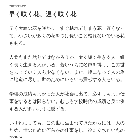
投
2020/12/22
稿
早く咲く花、遅く咲く花
日:
早く大輪の花を咲かせ、すぐ枯れてしまう花、遅くなっ
て、小さいが多くの花をつけ長いこと枯れないでいる花
もある。
人間もまた然りではなかろうか。太く短く生きる人、細
く長く生きる人がいる。若いうちに名声を博し、この世
を去っていく人も少なくない。また、後になって人の為
に地道に尽し。世のためにいろいろ貢献する人もいる。
学校の成績もよかった人が社会に出て、必ずしもよい仕
事をするとは限らない。むしろ学校時代の成績と反比例
する人が多いように感ずる。
いずれにしても、この世に生まれてきたからには、人の
ため。世のために何らかの仕事をし、役に立ちたいもの
である。