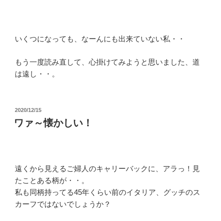
いくつになっても、なーんにも出来ていない私・・
もう一度読み直して、心掛けてみようと思いました、道
は遠し・・。
投
2020/12/15
稿
ワァ～懐かしい！
日:
遠くから見えるご婦人のキャリーバックに、アラっ！見
たことある柄が・・。
私も同柄持ってる45年くらい前のイタリア、グッチのス
カーフではないでしょうか？