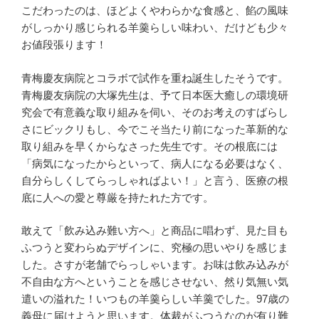
こだわったのは、ほどよくやわらかな食感と、餡の風味
がしっかり感じられる羊羹らしい味わい、だけども少々
お値段張ります！
青梅慶友病院とコラボで試作を重ね誕生したそうです。
青梅慶友病院の大塚先生は、予て日本医大癒しの環境研
究会で有意義な取り組みを伺い、そのお考えのすばらし
さにビックリもし、今でこそ当たり前になった革新的な
取り組みを早くからなさった先生です。その根底には
「病気になったからといって、病人になる必要はなく、
自分らしくしてらっしゃればよい！」と言う、医療の根
底に人への愛と尊厳を持たれた方です。
敢えて「飲み込み難い方へ」と商品に唱わず、見た目も
ふつうと変わらぬデザインに、究極の思いやりを感じま
した。さすが老舗でらっしゃいます。お味は飲み込みが
不自由な方へということを感じさせない、然り気無い気
遣いの溢れた！いつもの羊羹らしい羊羹でした。97歳の
義母に届けようと思います。体裁がふつうなのが有り難