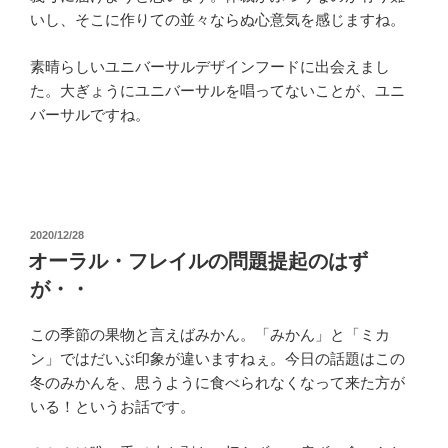
いし、そこに作りての並々ならぬ心意気を感じますね。
素晴らしいユニバーサルデザインフードに出会えまし
た。大ぎょうにユニバーサルを唱ってないことが、ユニ
バーサルですね。
投
2020/12/28
稿
オーラル・フレイルの問題提起のはず
日:
が・・
この季節の果物と言えばみかん。「みかん」と「ミカ
ン」ではだいぶ印象が違いますねぇ。今日の話題はこの
冬のみかんを、思うように食べられなくなって来た方が
いる！というお話です。