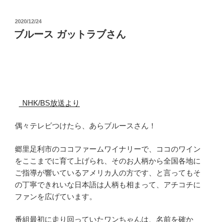
投
2020/12/24
稿
ブルース ガットラブさん
日:
NHK/BS放送より
偶々テレビつけたら、あらブルースさん！
郷里足利市のココファームワイナリーで、ココのワイン
をここまでに育て上げられ、そのお人柄から全国各地に
ご指導が響いているアメリカ人の方です、と言ってもそ
の丁寧できれいな日本語は人柄も相まって、アチコチに
ファンを広げています。
番組最初に走り回っていたワンちゃんは、名前を確か