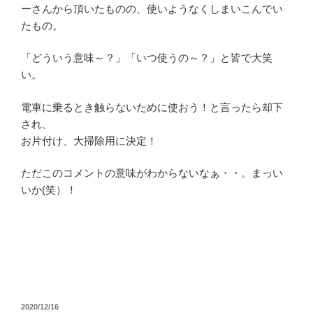
ーさんから頂いたものの、使いようなくしまいこんでい
たもの。
「どういう意味～？」「いつ使うの～？」と皆で大笑
い。
電車に乗るとき触らないために使おう！と言ったら却下
され、
お片付け、大掃除用に決定！
ただこのコメントの意味がわからないなぁ・・。まっい
いか(笑）！
投
2020/12/16