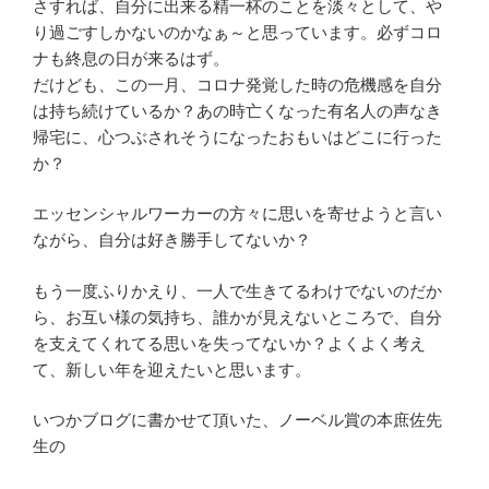
さすれば、自分に出来る精一杯のことを淡々として、や
り過ごすしかないのかなぁ～と思っています。必ずコロ
ナも終息の日が来るはず。
だけども、この一月、コロナ発覚した時の危機感を自分
は持ち続けているか？あの時亡くなった有名人の声なき
帰宅に、心つぶされそうになったおもいはどこに行った
か？
エッセンシャルワーカーの方々に思いを寄せようと言い
ながら、自分は好き勝手してないか？
もう一度ふりかえり、一人で生きてるわけでないのだか
ら、お互い様の気持ち、誰かが見えないところで、自分
を支えてくれてる思いを失ってないか？よくよく考え
て、新しい年を迎えたいと思います。
いつかブログに書かせて頂いた、ノーベル賞の本庶佐先
生の