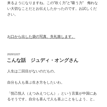
来るようになりますね。この”吹く力”と”吸う力” 侮れな
い大切なことだとお伝えしたかったのです。お試しくだ
さい。
お口から出した袋の写真、失礼致します。
投
2020/12/27
稿
こんな話 ジュディ・オングさん
日:
人生は二回目がないのだもの。
自分も人も喜ぶ生き方をしたいわ。
「悦己悦人（えつみえつじん）」という言葉が中国にあ
るそうです。自分も喜んで人も喜ぶことをしよう、と。