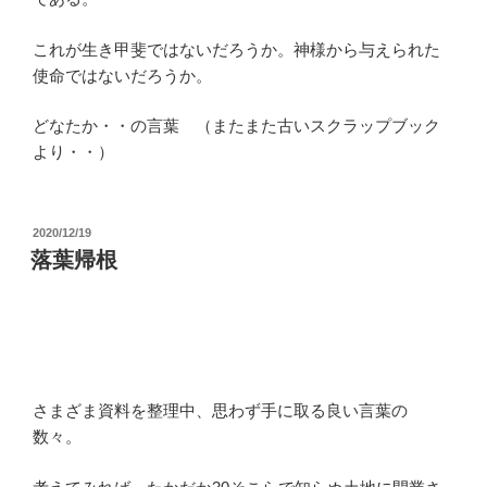
これが生き甲斐ではないだろうか。神様から与えられた
使命ではないだろうか。
どなたか・・の言葉 （またまた古いスクラップブック
より・・）
投
2020/12/19
稿
落葉帰根
日:
さまざま資料を整理中、思わず手に取る良い言葉の
数々。