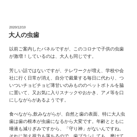
投
2020/12/10
稿
大人の虫歯
日:
以前ご案内したパネルですが、このコロナで子供の虫歯
が激増！しているのは、大人も同じです。
芳しい話ではないですが、テレワークが増え、学校や会
社に行く日常が消え、自分で裁量する毎日に代わり、つ
いついチョビチョビ薄甘いのみもののペットボトルを脇
に置いて、又お気に入りスナックやおかき、アメ等を口
にしながらがあるようです。
食べながら,飲みながらが、自然と歯の表面、特に大人虫
歯は歯の根本が虫歯になるから大変です。年齢とともに
唾液も減りぎみですから、「守り神」がないんですね。
それに加え視力も落ちるので、歯ブラシしても、磨けて