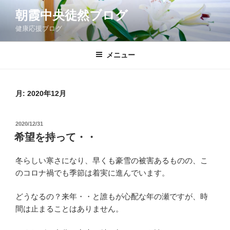
コ
朝霞中央徒然ブログ
ン
健康応援ブログ
テ
ン
ツ
メニュー
へ
ス
キ
月:
2020年12月
ッ
プ
投
2020/12/31
稿
希望を持って・・
日:
冬らしい寒さになり、早くも豪雪の被害あるものの、こ
のコロナ禍でも季節は着実に進んでいます。
どうなるの？来年・・と誰もが心配な年の瀬ですが、時
間は止まることはありません。