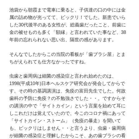
池袋から朝霞まで電車に乗ると、子供達の口の中には金
属の詰め物が光ってて、ビックリ！でした。新患でいら
した30代後半のある女性が、総義歯だったこと、前歯に
金の被せものも多く「額縁」と言われていた事など、38
年前の忘れられない思い出、隔世の感があります。
そんなでしたからこの当院の看板が「歯ブラシ屋」とま
ちがえられても仕方なかったですね。
虫歯と歯周病は細菌の感染症と言われ始めたのは、
1998(平成10年)日本ヘルスケア研究会が発会してからで
す。その時の基調講演は、免疫の富田先生でした。何故
歯科の予防に免疫？の不勉強さでした・・。ですからそ
の講演の中で「サイトカイン」という言葉を始めて耳に
しこれだけは覚えていたので、今このコロナ禍にあって
「サイトカイン・ストーム」（免疫の暴走）を聞いて
も、ビックリはしません・・と言うより、虫歯・歯周病
が細菌の感染症と理解したからこそ、あの歯ブラシの看