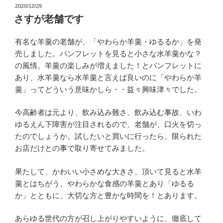
投
2020/12/29
稿
さすが老舗です
日:
有名な羊羹の老舗が、「やわらか羊羹・ゆるるか」を発
売しました。パンフレットを見ると小さな水羊羹かな？
の風情。羊羹の楽しみが増えました！とパンフレットに
あり、水羊羹なら水羊羹と言えば良いのに「やわらか羊
羹」ってどういう意味かしら・・益々興味津々でした。
今高齢者は元より、飲み込み難さ、飲み込む事故、いわ
ゆるえん下障害が注目されるので、老舗が、口火を切っ
たのでしょうか。試したいと買いに行ったら、限られた
お店だけとの事で取り寄せてみました。
果たして、かわいい小さめな大きさ、頂いて見ると水羊
羹とはちがう、やわらかな食感の羊羹とあり「ゆるる
か」とともに、大切な方と豊かな時間を！とあります。
あらゆる世代の方が召し上がりやすいように、徹底して