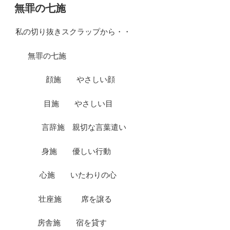
稿
無罪の七施
日:
私の切り抜きスクラップから・・
無罪の七施
顔施 やさしい顔
目施 やさしい目
言辞施 親切な言葉遣い
身施 優しい行動
心施 いたわりの心
壮座施 席を譲る
房舎施 宿を貸す