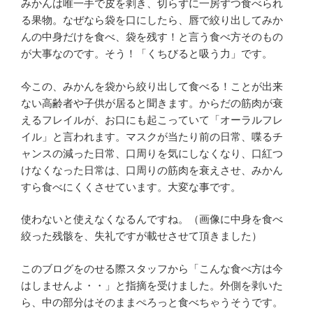
みかんは唯一手で皮を剥き、切らずに一房ずつ食べられ
る果物。なぜなら袋を口にしたら、唇で絞り出してみか
んの中身だけを食べ、袋を残す！と言う食べ方そのもの
が大事なのです。そう！「くちびると吸う力」です。
今この、みかんを袋から絞り出して食べる！ことが出来
ない高齢者や子供が居ると聞きます。からだの筋肉が衰
えるフレイルが、お口にも起こっていて「オーラルフレ
イル」と言われます。マスクが当たり前の日常、喋るチ
ャンスの減った日常、口周りを気にしなくなり、口紅つ
けなくなった日常は、口周りの筋肉を衰えさせ、みかん
すら食べにくくさせています。大変な事です。
使わないと使えなくなるんですね。（画像に中身を食べ
絞った残骸を、失礼ですが載せさせて頂きました）
このブログをのせる際スタッフから「こんな食べ方は今
はしませんよ・・」と指摘を受けました。外側を剥いた
ら、中の部分はそのままぺろっと食べちゃうそうです。