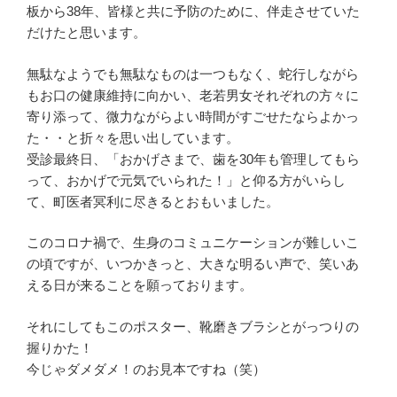
板から38年、皆様と共に予防のために、伴走させていた
だけたと思います。
無駄なようでも無駄なものは一つもなく、蛇行しながら
もお口の健康維持に向かい、老若男女それぞれの方々に
寄り添って、微力ながらよい時間がすごせたならよかっ
た・・と折々を思い出しています。
受診最終日、「おかげさまで、歯を30年も管理してもら
って、おかげで元気でいられた！」と仰る方がいらし
て、町医者冥利に尽きるとおもいました。
このコロナ禍で、生身のコミュニケーションが難しいこ
の頃ですが、いつかきっと、大きな明るい声で、笑いあ
える日が来ることを願っております。
それにしてもこのポスター、靴磨きブラシとがっつりの
握りかた！
今じゃダメダメ！のお見本ですね（笑）