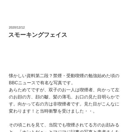
投
2020/12/12
稿
スモーキングフェイス
日:
懐かしい資料第二段？禁煙・受動喫煙の勉強始めた頃の
BBCニュースで有名な写真です。
あらためてですが、双子のお一人は喫煙者、向かって左
のお顔の方、顔の皺、髪の薄毛、お口の見た目明らかで
す。向かって右の方は非喫煙者です。見た目がこんなに
変わります！と当時衝撃を受けました・・。
その頃これを見て、当院でも喫煙されてる方のお顔みる
と、「ホントだぁ」とマジマジ記事の写真と患者さんを