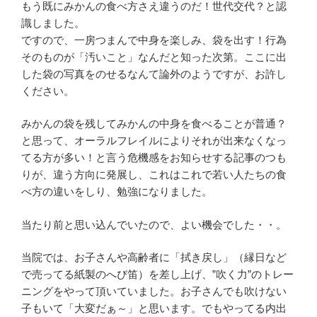
もう既にみかんの食べ方さえ違うのだ！世代交代？と認
識しました。
ですので、一房つまんで中身を楽しみ、袋を出す！行為
そのものが「汚いこと」なんだと知った次第。ここに出
した袋の写真をのせるなんて論外のようですが、お許し
ください。
みかんの袋を残してみかんの中身を食べることが普通？
と思って、オーラルフレイルによりそれが出来なくなっ
てる方が多い！と言う危機感をお知らせする記事のつも
りが、違う方向に発展し、これはこれで若い人たちの食
べ方の違いをしり、勉強になりました。
当たり前と思い込んでいたので、よい機会でした・・。
当院では、お子さんや高齢者に「拭き戻し」（縁日など
で売ってる紙製のへび笛）を差し上げ、”吹く力”のトレー
ニングをやって頂いていました。お子さんでも吹けない
子もいて「大変だぁ～」と思います。でもやってる内出