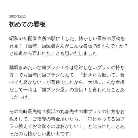
投
2020/12/11
稿
初めての看板
日:
昭和57年開業当所の駅に出した、懐かしい看板の原稿を
発見！（当時、歯医者さんがこんな看板!?出すんですか？
と鉄道から言われたことも思いだしました
靴磨きみたいな歯ブラシ！今は絶対しないブラシの持ち
方！でも当時は歯ブラシなんて、「起きたら磨いて、食
べても磨かない」が普通でしたから、大胆にこんな看板
だして一時は「歯ブラシ屋」の宣伝！と言われたことあ
ったっけ。
その当時最先端？横浜の丸森先生の歯ブラシの仕方をお
教えして、ご指導の料金頂いたら、「毎日やってる歯ブ
ラシ教えてお金取るのはおかしい！」と叱られたことあ
ったのも懐かしい思い出です。