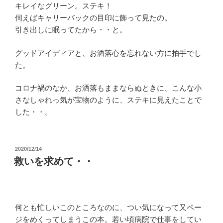
キレイなグリーン。ステキ！
伺えばキャリーバックの目印に飾って見たの。
引き出しに眠ってたから・・と。
グッドアイディアと、お洒落心を忘れない方に拍手でし
た。
コロナ禍のなか、お洒落もままならぬときに、こんな小
さなしゃれっ気が宝物のように、ステキに見えたことで
した・・。
投
2020/12/14
稿
救いを求めて・・
日:
何とも忙しいこのところなのに、つい気になって又ペー
ジをめくってしまうこの本。若い頃病院で仕事をしてい