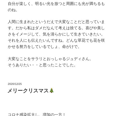
自分が楽しく、明るい光を放つと周囲にも光が満ちるも
のね。
人間に生まれたというだえで大変なことだと思っていま
す。だから私はダメだなんて考えは捨てる。喜びや美し
さをイメージして、気を清らかにして生きていきたい。
それを人にも伝えたいんですね。どんな草花でも花を咲
かせる努力をしているでしょ、命がけで。
大変なことをサラリとおっしゃるジュディさん。
そうありたい・・と思ったことでした。
投
2020/12/25
稿
メリークリスマス
日:
コロナ感染拡大し、増加の一方！