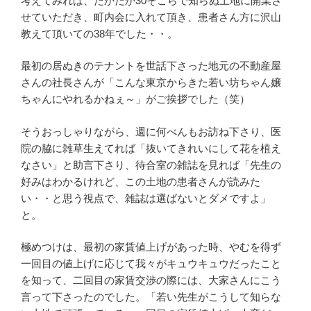
考えてみれば、たかだか30そこらで知らぬ土地に開業さ
せていただき、町内会に入れて頂き、患者さん方に沢山
教えて頂いての38年でした・・。
最初の居ぬきのテナントを世話下さった地元の不動産屋
さんの社長さんが「こんな東京からきた若い坊ちゃん嬢
ちゃんにやれるかねぇ～」がご挨拶でした（笑）
そうおっしゃりながら、週に何べんもお訪ね下さり、医
院の脇に雑草生えてれば「抜いてきれいにして花を植え
なさい」と助言下さり、待合室の雑誌を見れば「先生の
好みはわかるけれど、この土地の患者さんが読みた
い・・と思う視点で、雑誌は選ばないとダメですよ」
と。
極めつけは、最初の家賃値上げがあった時、やむを得ず
一回目の値上げに応じて我々がキュウキュウだったこと
を知って、二回目の家賃交渉の際には、大家さんにこう
言って下さったのでした。「若い先生がこうして知らな