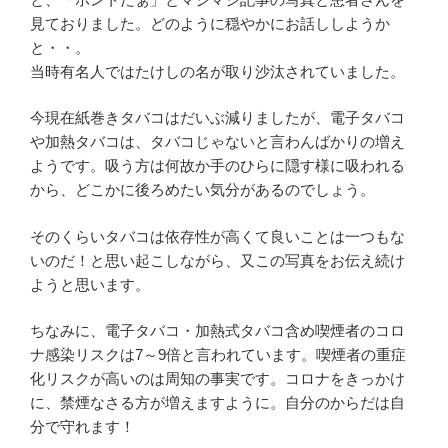
見ておりました。どのように穏やかにお話ししようか
と・・。
当時有名人ではたけしの名が取り沙汰されていました。
今現在紙巻きタバコはだいぶ減りましたが、電子タバコ
や加熱タバコは、タバコじゃないと言わんばかりの増え
ようです。吸う方は何故か手のひらに隠す様に吸われる
から、どこかに後ろめたい気分があるのでしょう。
そのくらいタバコは依存性が高くて良いことは一つもな
いのだ！と思い起こしながら、又この写真をお伝え続け
ようと思います。
ちなみに、電子タバコ・加熱式タバコ含め喫煙者のコロ
ナ感染リスクは7～9倍と言われています。喫煙者の重症
化リスクが高いのは周知の事実です。コロナをきっかけ
に、禁煙なさる方が増えますように。自分のからだは自
分で守れます！