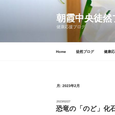
コ
ン
テ
朝霞中央徒然
ン
健康応援ブログ
ツ
へ
ス
キ
Home
徒然ブログ
健康応
ッ
プ
月:
2023年2月
投
2023/02/27
稿
恐竜の「のど」化
日: