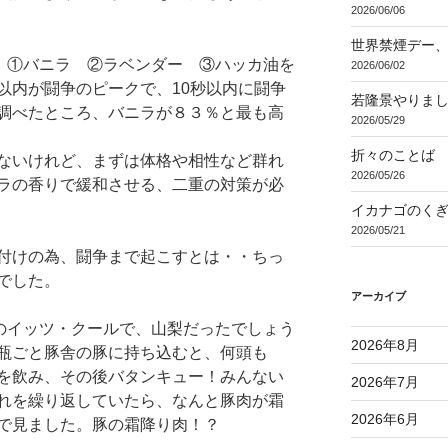
2026/06/06
世界禁煙デー
れ、①バニラ ②ラベンダー ③ハッカ油を
2026/06/02
以内が闘争のピークで、10秒以内に闘争
若隆景やりま
調べたところ、バニラが８３％と最も高
2026/05/29
折々のことば 3
ないけれど、まずは体格や相性など群れ
2026/05/26
ラの香りで緩和させる、二重の対策が必
イカナゴのく
2026/05/21
付けの為、闘争まで起こすとは・・ちっ
でした。
アーカイブ
のイッツ・クールで、山梨だったでしょう
2026年8月
瓶ごと豚舎の豚に持ち込むと、何頭も
を飲み、その後バタンキュー！みんない
2026年7月
れを繰り返していたら、なんと豚肉が霜
2026年6月
で見ました。豚の霜降り肉！？