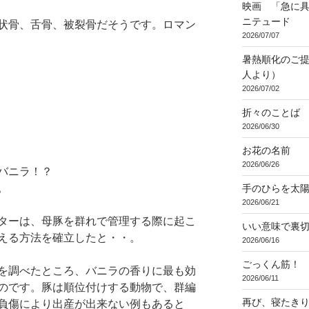
映画 「急に具
ニテュード
状骨、舌骨、被裂骨だそうです。ロマン
2026/07/07
暑熱順化のご提
人より）
2026/07/02
折々のことば 3
2026/06/30
お花の名前
2026/06/26
バニラ！？
。
手のひらを太
2026/06/21
ターは、母豚を群れで管理する際に起こ
いい意味で裏
える方法を確立したと・・。
2026/06/16
ごっくん筋！
を調べたところ、バニラの香りに最も効
2026/06/11
のです。豚は順位付けする動物で、群編
再び、寝たき
負傷により出産が出来ない例もあると