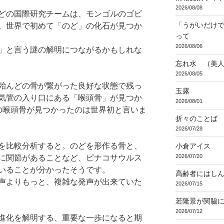
2026/08/08
どの国際研究チームは、モンゴルのゴビ
「うがいだけ
。世界で初めて「のど」の化石が見つか
って
2026/08/06
」と言う謎の解明につながるかもしれな
忘れ水 （美
2026/08/05
殆んどの骨が繋がった良好な状態で残っ
玉露
気管の入り口にある「喉頭骨」が見つか
2026/08/01
の喉頭骨が見つかったのは世界初と言いま
折々のことば 3
2026/07/28
を比較分析すると。のどを形作る骨と、
小倉アイス
2026/07/20
に関節があることなど、ピナコサウルス
いることが分かったそうです。
高齢者にはし
声よりもっと、複雑な発声が出来ていた
2026/07/15
若隆景が関脇
2026/07/12
進化を解明する、重要な一歩になると期