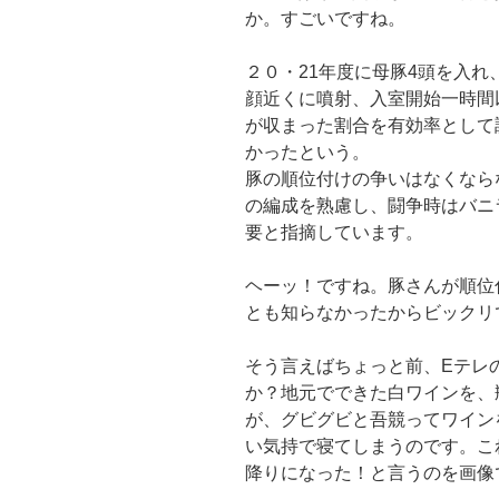
か。すごいですね。
２０・21年度に母豚4頭を入
顔近くに噴射、入室開始一時間
が収まった割合を有効率として
かったという。
豚の順位付けの争いはなくなら
の編成を熟慮し、闘争時はバニ
要と指摘しています。
ヘーッ！ですね。豚さんが順位
とも知らなかったからビックリ
そう言えばちょっと前、Eテレ
か？地元でできた白ワインを、
が、グビグビと吾競ってワイン
い気持で寝てしまうのです。こ
降りになった！と言うのを画像