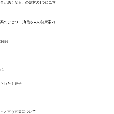
合が悪くなる」の題材の1つにユマ
案のひとつ・(有働さんの健康案内
656
陽に
切られた！餃子
り‥と言う言葉について