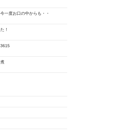
、今一度お口の中からも・・
した！
615
ぎ煮