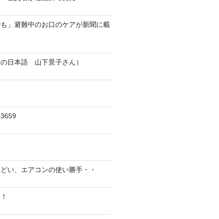
でも」避難中のお口のケアが新聞に載
人の日本語 山下景子さん）
659
んどい、エアコンの使い勝手・・
に！