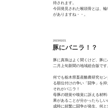
待されます。
今回発見された喉頭骨とは、輪
がありますね・・。
投
2023/02/21
稿
豚にバニラ！？
日:
豚に真珠はよく聞くけど、豚に
二月上旬新聞の地域総合版です
何でも栃木県畜産酪農研究セン
る順位付けの争い「闘争」を抑
それがバニラ！
母豚の聴覚や嗅覚に訴える材料
果があることが分かったらしい
成時に頻繁に闘争が発生、何と