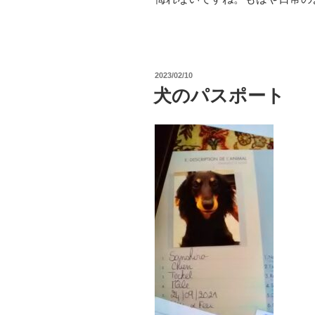
投
2023/02/10
稿
犬のパスポート
日: