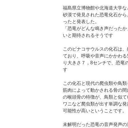
福島県立博物館や北海道大学な
砂漠で発見された恐竜化石から
ったと発表した。
「恐竜がどんな鳴き声だったか
いと期待されるそうです
このピナコサウルスの化石は、
ており、呼吸や音声にかかわる
り大きさ７，8センチで、恐竜
す
この化石と現代の爬虫類や鳥類
筋肉によって動かされる骨の間
の喉頭骨の特徴が、鳥類と似て
ワニなど爬虫類が出す単調な発
可能性が高いということです。
未解明だった恐竜の音声発声の