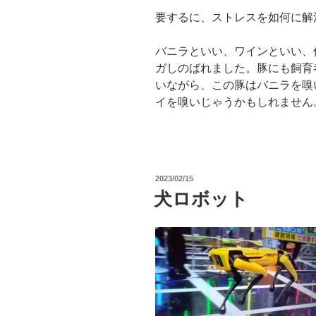
要するに、ストレスを如何に解
バニラといい、ワインといい、
ガしのばれました。豚にも飼育
いながら、この豚はバニラを嗅
イを嗅いじゃうかもしれません
投
2023/02/15
稿
犬ロボット
日: