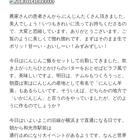
農家さんの患者さんから,にんじんたくさん頂きました。
美人でしょう！いつもきれいに洗ってお持ちくださるの
で、大変と恐縮しています。ありがとうございます。ご
覧のように美しくて惚れ惚れです。まずはそのまま生で
ポリッ！甘ーい・おいしーい！みずみずしい！
今日はにんじんご飯をセットして出勤してきました。炊
き上がったらひとかけらのバターをおとせばピラフ風で
す。美味しいですよ。明日は、ナムルもつくろうっと。
朝霞は実はにんじんの産地として有名で「にんじん羊
羹」もあるらしいです。そういえば、どちらかの地方で
「いかにんじん」と言うのをやっていましたが、どのよ
うに作るのでしょうか？
今日はいよいよこの沿線が横浜まで直通になる日です。
朝から和光市駅前は
通行止めになり大イベントがあるようです。なんと世界