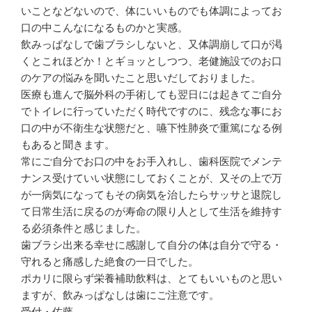
いことなどないので、体にいいものでも体調によってお
口の中こんなになるものかと実感。
飲みっぱなしで歯ブラシしないと、又体調崩して口が渇
くとこれほどか！とギョッとしつつ、老健施設でのお口
のケアの悩みを聞いたこと思いだしておりました。
医療も進んで脳外科の手術しても翌日には起きてご自分
でトイレに行っていただく時代ですのに、残念な事にお
口の中が不衛生な状態だと、嚥下性肺炎で重篤になる例
もあると聞きます。
常にご自分でお口の中をお手入れし、歯科医院でメンテ
ナンス受けていい状態にしておくことが、又その上で万
が一病気になってもその病気を治したらサッサと退院し
て日常生活に戻るのが寿命の限り人として生活を維持す
る必須条件と感じました。
歯ブラシ出来る幸せに感謝して自分の体は自分で守る・
守れると痛感した絶食の一日でした。
ポカリに限らず栄養補助飲料は、とてもいいものと思い
ますが、飲みっぱなしは歯にご注意です。
受付・佐藤