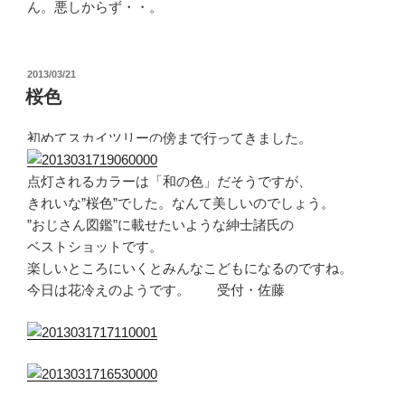
ん。悪しからず・・。
投
2013/03/21
稿
桜色
日:
初めてスカイツリーの傍まで行ってきました。
点灯されるカラーは「和の色」だそうですが、
きれいな”桜色”でした。なんて美しいのでしょう。
”おじさん図鑑”に載せたいような紳士諸氏の
ベストショットです。
楽しいところにいくとみんなこどもになるのですね。
今日は花冷えのようです。 受付・佐藤