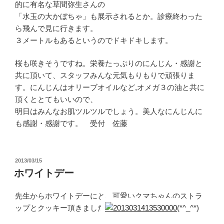
的に有名な草間弥生さんの
「水玉の大かぼちゃ」も展示されるとか。診療終わった
ら飛んで見に行きます。
３メートルもあるというのでドキドキします。
桜も咲きそうですね。栄養たっぷりのにんじん・感謝と
共に頂いて、スタッフみんな元気もりもりで頑張りま
す。にんじんはオリーブオイルなど,オメガ３の油と共に
頂くととてもいいので、
明日はみんなお肌ツルツルでしょう。美人なにんじんに
も感謝・感謝です。 受付 佐藤
投
2013/03/15
稿
ホワイトデー
日:
先生からホワイトデーにと、可愛いクマちゃんのストラ
ップとクッキー頂きました
(*^_^*)