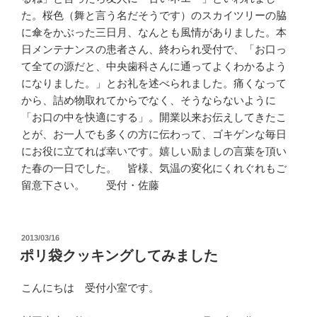
た。桜色（舞と言う名だそうです）のスカイツリーの脇
に傘をかぶった三日月、なんとも風情がありました。本
日メンテナンスの患者さん、終わられ受付で、「お口っ
て全ての源だと、中央歯科さんに通ってよくわかるよう
になりました。」とお礼を述べられました。痛くなって
から、詰め物取れてからでなく、そうならないように
「お口の中を快適にする」。開業以来お伝えしてきたこ
とが、お一人でも多くの方に伝わって、ゴキゲンな毎日
にお役に立てれば幸いです。嬉しい励ましの言葉を頂い
た春の一日でした。 皆様、気温の変化にくれぐれもご
留意下さい。 受付・佐藤
投
2013/03/16
稿
ポリ袋クッキングしてみました
日:
こんにちは 受付小室です。