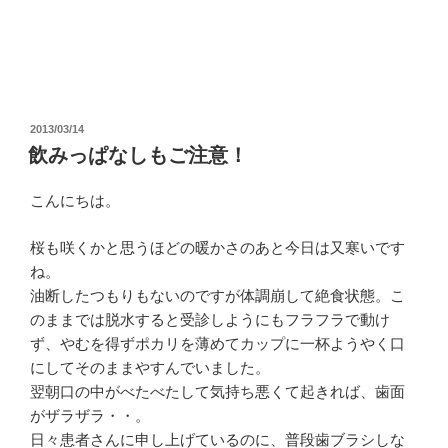
投
2013/03/14
稿
飲みっぱなしもご注意！
日:
こんにちは。
桜も咲くかと思うほどの暖かさのあと今日は又寒いです
ね。
油断したつもりもないのですが体調崩して絶食状態。こ
のままでは脱水すると受診しようにもフラフラで動け
ず、やむを得ずポカリを薄めてカップに一杯ようやく口
にしてそのままやすんでいました。
翌朝口の中がべたべたして気持ち悪くて起きれば、歯面
がザラザラ・・。
日々患者さんに申し上げているのに、普段歯ブラシしな