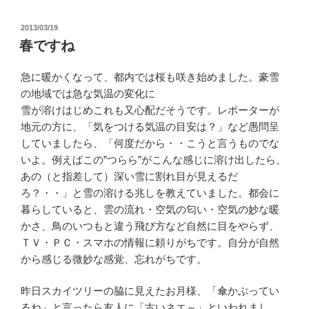
投
2013/03/19
稿
春ですね
日:
急に暖かくなって、都内では桜も咲き始めました。豪雪
の地域では急な気温の変化に
雪が溶けはじめこれも又心配だそうです。レポーターが
地元の方に、「気をつける気温の目安は？」など愚問呈
していましたら、「何度だから・・こうと言うものでな
いよ。例えばこの”つらら”がこんな感じに溶け出したら、
あの（と指差して）深い雪に割れ目が見えるだ
ろ？・・」と雪の溶ける兆しを教えていました。都会に
暮らしていると、雲の流れ・空気の匂い・空気の妙な暖
かさ、鳥のいつもと違う飛び方など自然に目をやらず、
ＴＶ・ＰＣ・スマホの情報に頼りがちです。自分が自然
から感じる微妙な感覚、忘れがちです。
昨日スカイツリーの脇に見えたお月様、「傘かぶってい
るね」と言ったら友人に「古いネエ～」といわれまし