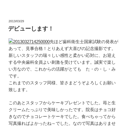
投
2013/03/29
稿
デビューします！
日:
先ほど歯科衛生士国家試験の発表が
あって、見事合格！とりあえず大喜びの記念撮影です。
新しいスタッフの瑞々しい感性と柔かい応対に、お迎え
する中央歯科全員よい刺激を受けています。誠実で楽し
い方なので、これからの活躍がとても た・の・し・み
です。
これまでのスタッフ同様、皆さまどうぞよろしくお願い
致します。
このあとスタッフからケーキプレゼントでした。苺と生
クリームたっぷりで美味しかったです。院長はチョコ好
きなのでチョコレートケーキでした。食べちゃってから
写真撮ればよかったね～でした。なので写真はありませ