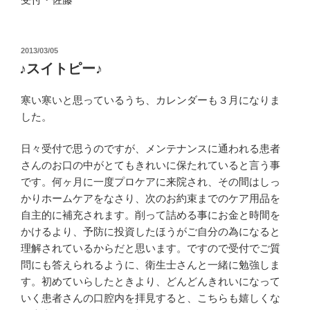
投
2013/03/05
稿
♪スイトピー♪
日:
寒い寒いと思っているうち、カレンダーも３月になりま
した。
日々受付で思うのですが、メンテナンスに通われる患者
さんのお口の中がとてもきれいに保たれていると言う事
です。何ヶ月に一度プロケアに来院され、その間はしっ
かりホームケアをなさり、次のお約束までのケア用品を
自主的に補充されます。削って詰める事にお金と時間を
かけるより、予防に投資したほうがご自分の為になると
理解されているからだと思います。ですので受付でご質
問にも答えられるように、衛生士さんと一緒に勉強しま
す。初めていらしたときより、どんどんきれいになって
いく患者さんの口腔内を拝見すると、こちらも嬉しくな