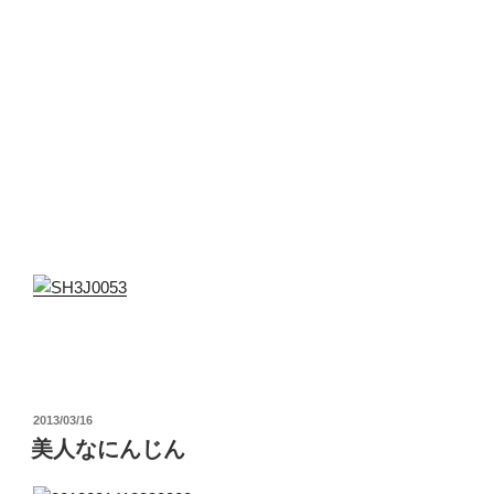
投
2013/03/16
稿
美人なにんじん
日: