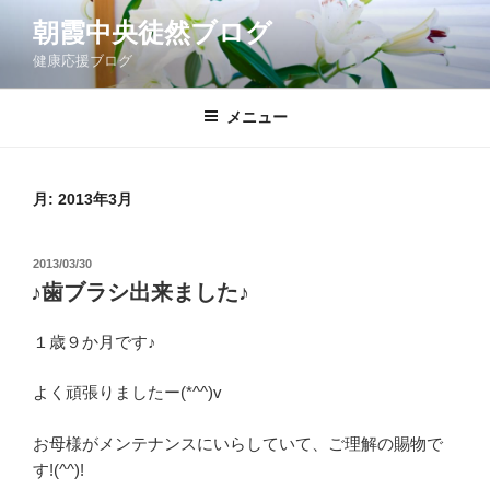
コ
朝霞中央徒然ブログ
ン
健康応援ブログ
テ
ン
ツ
メニュー
へ
ス
キ
月:
2013年3月
ッ
プ
投
2013/03/30
稿
♪歯ブラシ出来ました♪
日:
１歳９か月です♪
よく頑張りましたー(*^^)v
お母様がメンテナンスにいらしていて、ご理解の賜物で
す!(^^)!