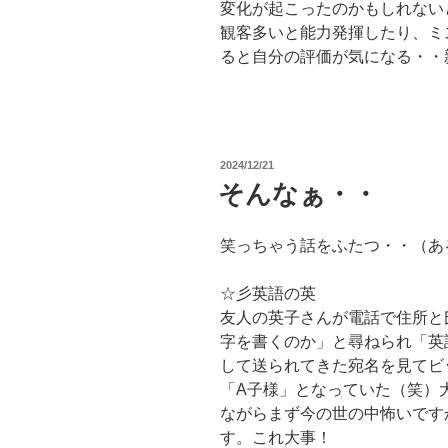
変化が起こったのかもしれない
観客多いと能力発揮したり、ミ
ると自分の評価が気になる・・
投
2024/12/21
稿
そんなぁ・・
日:
笑っちゃう話をふたつ・・（あ
☆彡英語の英
友人の英子さんが電話で住所と
字を書くのか」と尋ねられ「英
して送られてきた宛名を見てビ
「A子様」となっていた（笑）
ながらまず今の世の中怖いです
す。これ大事！