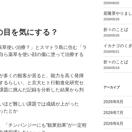
2026/06/02
若隆景やりま
2026/05/29
折々のことば 3
の目を気にする？
2026/05/26
イカナゴのく
ン薬草使い治療？」とスマトラ島に住む「ラ
2026/05/21
自ら薬草を使い顔の傷に塗って治療する
折々のことば 3
2026/05/18
が多くの観客が居ると、能力を高く発揮
するらしい、と京大ヒト行動進化研究セ
アーカイブ
課題に挑んだ記録を分析した結果から判
2026年8月
いほど難しい課題では成績が上がった
ったとか
2026年7月
2026年6月
、「チンパンジーにも”観衆効果”が一定程