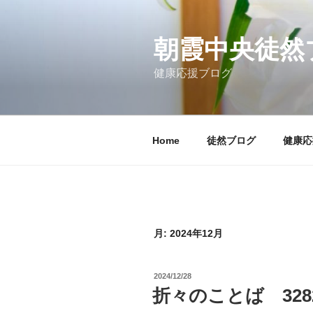
コ
ン
テ
朝霞中央徒然
ン
健康応援ブログ
ツ
へ
ス
キ
Home
徒然ブログ
健康応
ッ
プ
月:
2024年12月
投
2024/12/28
稿
折々のことば 328
日: