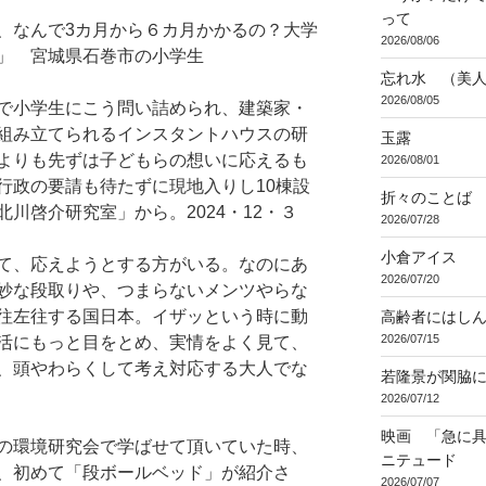
って
、なんで3カ月から６カ月かかるの？大学
2026/08/06
」 宮城県石巻市の小学生
忘れ水 （美
2026/08/05
で小学生にこう問い詰められ、建築家・
組み立てられるインスタントハウスの研
玉露
よりも先ずは子どもらの想いに応えるも
2026/08/01
行政の要請も待たずに現地入りし10棟設
折々のことば 3
川啓介研究室」から。2024・12・３
2026/07/28
小倉アイス
て、応えようとする方がいる。なのにあ
2026/07/20
妙な段取りや、つまらないメンツやらな
往左往する国日本。イザッという時に動
高齢者にはし
2026/07/15
活にもっと目をとめ、実情をよく見て、
、頭やわらくして考え対応する大人でな
若隆景が関脇
2026/07/12
映画 「急に具
の環境研究会で学ばせて頂いていた時、
ニテュード
、初めて「段ボールベッド」が紹介さ
2026/07/07