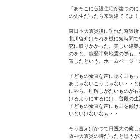
「あそこに仮設住宅が建つのに
の先生だったら来週建ててよ！
東日本大震災後に訪れた避難所
北川啓介はそれを機に短時間で
究に取りかかった。美しい建築
のをと。能登半島地震の際も、
置したという。ホームページ「北
子どもの素直な声に聴く耳もっ
あじゃないこうじゃない・・と
にやら、理解しがたいものが右
けるようにするには、普段の生
子どもの素直な声にも耳を傾け
いといけないなぁ・・
そう言えばかつて日医大の癒し
阪神大震災の時だったと思うが