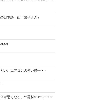
人の日本語 山下景子さん）
659
んどい、エアコンの使い勝手・・
に！
合が悪くなる」の題材の1つにユマ