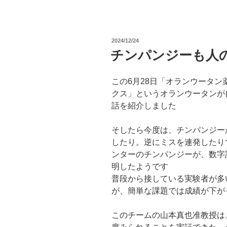
投
2024/12/24
稿
チンパンジーも人
日:
この6月28日「オランウータ
クス」というオランウータンが
話を紹介しました
そしたら今度は、チンパンジー
したり。逆にミスを連発したり
ンターのチンパンジーが、数字
明したようです
普段から接している実験者が多
が、簡単な課題では成績が下が
このチームの山本真也准教授は