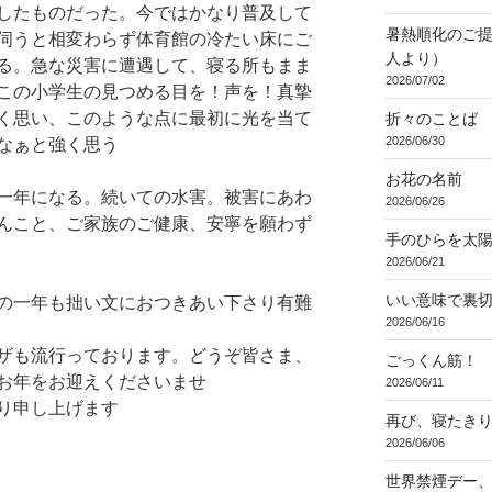
したものだった。今ではかなり普及して
暑熱順化のご提
伺うと相変わらず体育館の冷たい床にご
人より）
る。急な災害に遭遇して、寝る所もまま
2026/07/02
この小学生の見つめる目を！声を！真摯
く思い、このような点に最初に光を当て
折々のことば 3
2026/06/30
なぁと強く思う
お花の名前
一年になる。続いての水害。被害にあわ
2026/06/26
んこと、ご家族のご健康、安寧を願わず
手のひらを太
2026/06/21
いい意味で裏
の一年も拙い文におつきあい下さり有難
2026/06/16
ザも流行っております。どうぞ皆さま、
ごっくん筋！
お年をお迎えくださいませ
2026/06/11
り申し上げます
再び、寝たき
2026/06/06
世界禁煙デー