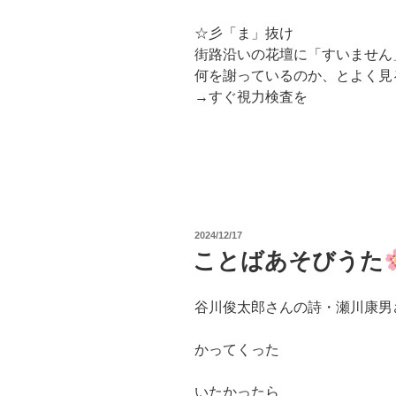
☆彡「ま」抜け
街路沿いの花壇に「すいません
何を謝っているのか、とよく見
→すぐ視力検査を
投
2024/12/17
稿
ことばあそびうた
日:
谷川俊太郎さんの詩・瀬川康男
かってくった
いたかったら