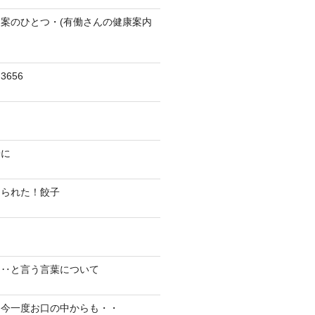
案のひとつ・(有働さんの健康案内
656
陽に
切られた！餃子
り‥と言う言葉について
、今一度お口の中からも・・