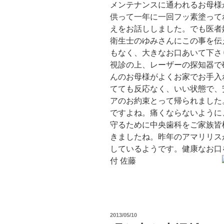
メンテナンスに通われるお母様
供って一年に一回フッ素塗って
えをお話ししました。でも医者
衛生士のゆみさんにこの事を伝
もなく、大きなお口あいて下さ
視診の上、レーザーの探知器で
んのお母様がよくお家でお手入
てても反応なく、いい状態で、
アのお約束とって帰られました
ですよね。痛くならないように
守るために中央歯科をご家族皆
きましたね。昨年のアマリリス
しているようです。健康なお口
付 佐藤
投
2013/05/10
稿