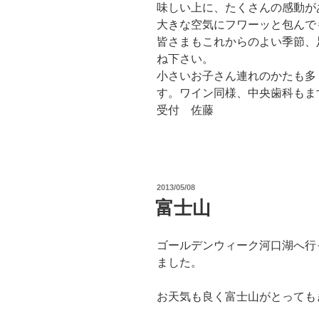
味しい上に、たくさんの感動が
大きな空気にフワーッと包んで
皆さまもこれからのよい季節、
ね下さい。
小さいお子さん連れのかたも多
す。ワイン同様、中央歯科もま
受付 佐藤
投
2013/05/08
稿
富士山
日:
ゴールデンウィーク河口湖へ行
ました。
お天気も良く富士山がとっても