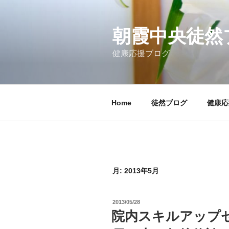
コ
ン
テ
朝霞中央徒然
ン
健康応援ブログ
ツ
へ
ス
キ
Home
徒然ブログ
健康応
ッ
プ
月:
2013年5月
投
2013/05/28
稿
院内スキルアップ
日: