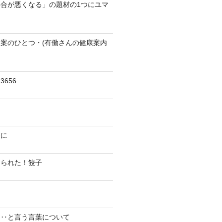
合が悪くなる」の題材の1つにユマ
案のひとつ・(有働さんの健康案内
656
陽に
切られた！餃子
り‥と言う言葉について