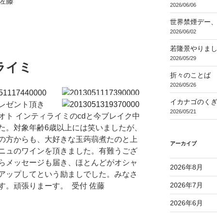
佐藤
2026/06/06
世界禁煙デー
2026/06/02
若隆景やりま
2026/05/29
ライミ
折々のことば 3
2026/05/26
イカナゴのく
レゼント頂き
2026/05/21
オト インティライミのcdと今ブレイク中
た。対象年齢6歳以上には笑いましたが、
の方からも、大好きな玉蒟蒻煮たのと上
アーカイブ
ニュのワインを頂きました。有難うござ
らメッセージも届き、ほとんどがオシャ
2026年8月
アップしてという励ましでした。みなさ
2026年7月
す。頑張りまーす。 受付 佐藤
2026年6月