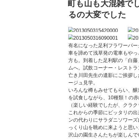
町も山も大混雑で
日:
るの大変でした
有名になった足利フラワーパー
車を諦めて浅草発の電車もやっ
方も。到着した足利駅の「白藤
ムへ。試飲コーナー・レストラ
亡き川田先生の遺影にご挨拶し
ージュ見学。
いろんな樽もみせてもらい、醸
を試食しながら、10種類！の赤
（楽しい経験でしたが、クラク
これからの季節にビッタリの出
ンの代わりにサラダニソワーズ
っくり山を眺めに来ようと思い
沢山の園生さんたちが楽しんで