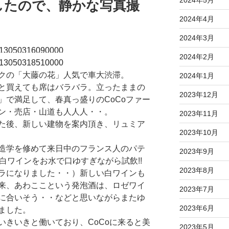
したので、静かな写真撮
2024年4月
2024年3月
2024年2月
クの「大藤の花」人気で車大渋滞。
2024年1月
と買えても席はバラバラ。立ったままの
2023年12月
」で満足して、春真っ盛りのCoCoファー
ン・売店・山道も人人人・・。
2023年11月
た後、新しい建物を案内頂き、リュミア
2023年10月
造学を修めて来日中のフランス人のパテ
2023年9月
白ワインをお水で口ゆすぎながら試飲!!
2023年8月
ラになりました・・）新しい白ワインも
来、あわここという発泡酒は、ロゼワイ
2023年7月
に合いそう・・などと思いながらまたゆ
2023年6月
ました。
いきいきと働いており、CoCoに来ると美
2023年5月