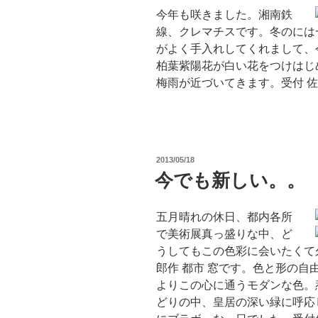
今年も咲きました。湘南鉄
線、クレマチスです。冬のには
がよく手入れしてくれまして、
柏葉紫陽花が白い花をつけはじ
梅雨が近づいてきます。受付 
投
2013/05/18
稿
今でも新しい。。
日:
五月晴れの休日、都内各所
で美術展真っ盛りな中、ど
うしてもこの色彩に会いたくて
郎作 都市 窓です。色と形の
よりこの心に通うモダンな色。
どりの中、皇居の深い緑に呼応