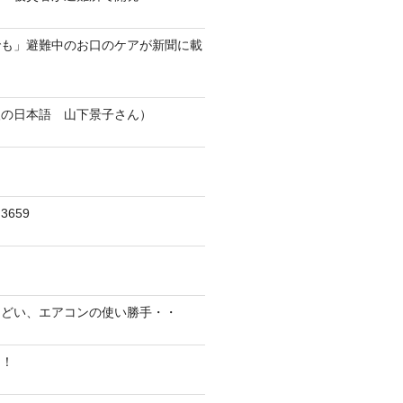
でも」避難中のお口のケアが新聞に載
人の日本語 山下景子さん）
659
んどい、エアコンの使い勝手・・
に！