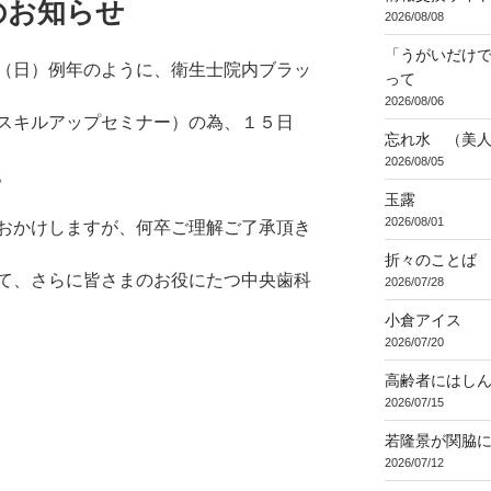
のお知らせ
2026/08/08
「うがいだけ
（日）例年のように、衛生士院内ブラッ
って
2026/08/06
スキルアップセミナー）の為、１５日
忘れ水 （美
2026/08/05
。
玉露
2026/08/01
おかけしますが、何卒ご理解ご了承頂き
折々のことば 3
て、さらに皆さまのお役にたつ中央歯科
2026/07/28
小倉アイス
2026/07/20
高齢者にはし
2026/07/15
若隆景が関脇
2026/07/12