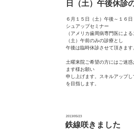
日（土）午後休診
６月１５日（土）午後～１６日
シュアップセミナー
（アメリカ歯周病専門医による
（土）午前のみの診療とし
午後は臨時休診させて頂きます
土曜来院ご希望の方にはご迷惑
ます様お願い
申し上げます。スキルアップし
を目指します。
投
2013/05/23
稿
鉄線咲きました
日: