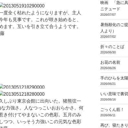
映画 「急に具
ニテュード
一度全く枯れたようになりますが、主人
2026/07/07
今年も見事です。これが咲き始めると、
暑熱順化のご提
めます。互いを引き立て合うようです。
人より）
佐藤
2026/07/02
折々のことば 3
2026/06/30
お花の名前
2026/06/26
手のひらを太
2026/06/21
いい意味で裏
2026/06/16
久しぶり東京会館に出向いた。猪熊弦一
自由な力強さ。人なつっこいおおらかさ。何
ごっくん筋！
惹き付けてやまないこの色彩。五月のみ
2026/06/11
しつつ、いっそう力強いこの元気な色彩
再び、寝たき