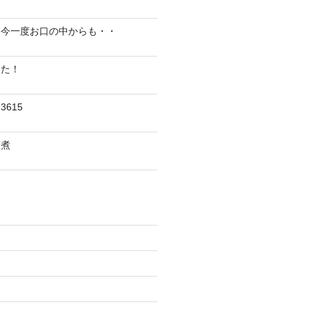
、今一度お口の中からも・・
した！
615
ぎ煮