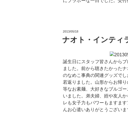
にブラボーな一日でした。受付
投
2013/05/18
稿
ナオト・インティ
日:
誕生日にスタッフ皆さんからブ
ました。前から聴きたかったナ
のなめこ事典の関連グッズでし
若返りました。山形からお帰り
等なお素麺、大好きなブルゴー
いました。弟夫婦、姪や友人か
レも女子力もパワーもますます
んお心遣いありがとうございま