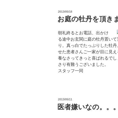
投
2013/05/18
稿
お庭の牡丹を頂き
日:
朝礼終るとお電話、出かけ
る途中お玄関に庭の牡丹置いて
り。真っ白でたっぶりした牡丹
せた患者さんご一家が目に見え
養なさってきっと喜ばれるでし
さり有難うございました。
スタッフ一同
投
2013/05/11
稿
医者嫌いなの。。
日: