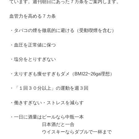
ています。週刊朝日にあった７カ条をご案内します。
血管力を高める７カ条
・タバコの煙を徹底的に避ける（受動喫煙を含む）
・血圧を正常値に保つ
・塩分をとりすぎない
・太りすぎも痩せすぎもダメ（BMI22~26ga理想）
・「１回３０分以上」の運動を週３回
・働きすぎない・ストレスを減らす
・一日に酒量はビールなら中瓶一本
日本酒だと一合
ウイスキーならダブルで一杯まで