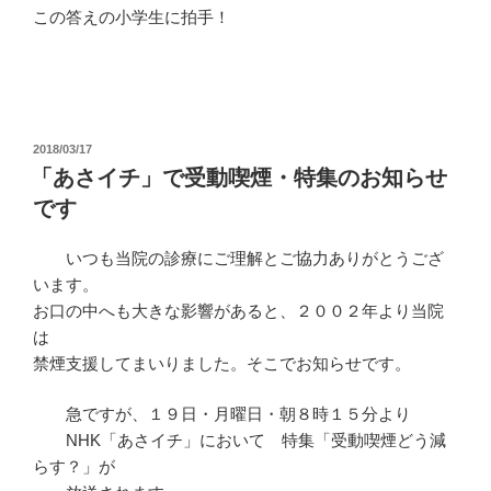
この答えの小学生に拍手！
投
2018/03/17
稿
「あさイチ」で受動喫煙・特集のお知らせ
日:
です
いつも当院の診療にご理解とご協力ありがとうござ
います。
お口の中へも大きな影響があると、２００２年より当院
は
禁煙支援してまいりました。そこでお知らせです。
急ですが、１９日・月曜日・朝８時１５分より
NHK「あさイチ」において 特集「受動喫煙どう減
らす？」が