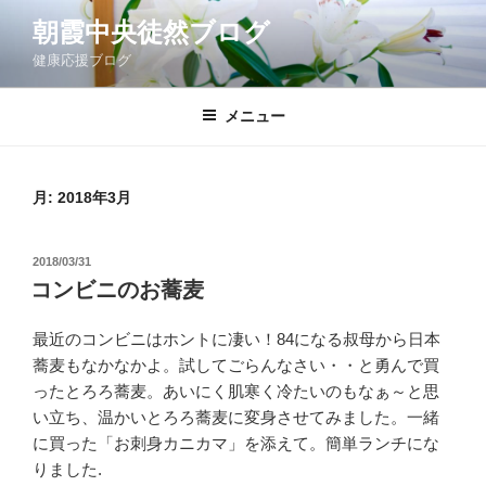
コ
朝霞中央徒然ブログ
ン
健康応援ブログ
テ
ン
ツ
メニュー
へ
ス
キ
月:
2018年3月
ッ
プ
投
2018/03/31
稿
コンビニのお蕎麦
日:
最近のコンビニはホントに凄い！84になる叔母から日本
蕎麦もなかなかよ。試してごらんなさい・・と勇んで買
ったとろろ蕎麦。あいにく肌寒く冷たいのもなぁ～と思
い立ち、温かいとろろ蕎麦に変身させてみました。一緒
に買った「お刺身カニカマ」を添えて。簡単ランチにな
りました.