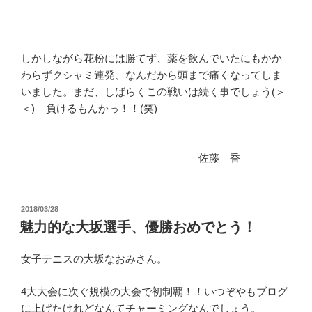
しかしながら花粉には勝てず、薬を飲んでいたにもかか
わらずクシャミ連発、なんだから頭まで痛くなってしま
いました。まだ、しばらくこの戦いは続く事でしょう(＞
＜) 負けるもんかっ！！(笑)
佐藤 香
投
2018/03/28
稿
魅力的な大坂選手、優勝おめでとう！
日:
女子テニスの大坂なおみさん。
4大大会に次ぐ規模の大会で初制覇！！いつぞやもブログ
に上げたけれどなんてチャーミングなんでしょう。