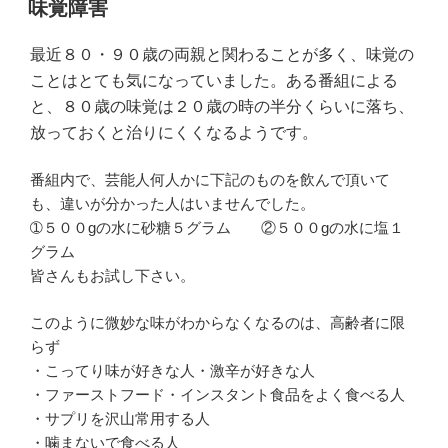
味覚障害
日:
最近８０・９０歳の両親と関わることが多く、味覚の
ことはとても気になっていました。ある番組による
と、８０歳の味覚は２０歳の時の半分くらいに落ち、
放っておくと治りにくくなるようです。
番組内で、芸能人何人かに下記のものを飲んで頂いて
も、違いが分かった人はいませんでした。
➀５００gの水に砂糖５グラム ②５００gの水に塩１
グラム
皆さんもお試し下さい。
このように微妙な味がわからなくなるのは、高齢者に限
らず
・こってり味が好きな人・激辛が好きな人
・ファーストフード・インスタント食品をよく食べる人
・サプリを沢山常用する人
・噛まないで食べる人