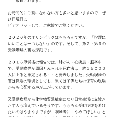
放送されます。
お時間的にご覧になれない方も多いと思いますので、ぜ
ひ日曜日に
ビデオセットして、ご家族でご覧ください。
２０２０年のオリンピックはもちろんですが、「喫煙に
いいことは一つもない」のです。そして、第２・第３の
受動喫煙の害も深刻です。
２０１６厚労省の報告では、肺がん・心疾患・脳卒中
で、受動喫煙が原因とみられる死亡者は、約１５０００
人に上ると推定される・・と発表しました。受動喫煙の
害は職場の環境としても、果ては子供たちの保育の現場
からも心配する声が上がっています。
又受動喫煙から化学物質過敏症になり日常生活に支障き
たす人も増えているそうです。もちろん受動喫煙を避け
たいのはやまやまですが、喫煙者に「やめてほしい」と