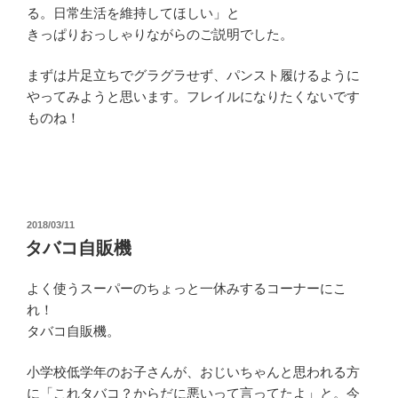
る。日常生活を維持してほしい」と
きっぱりおっしゃりながらのご説明でした。
まずは片足立ちでグラグラせず、パンスト履けるように
やってみようと思います。フレイルになりたくないです
ものね！
投
2018/03/11
稿
タバコ自販機
日:
よく使うスーパーのちょっと一休みするコーナーにこ
れ！
タバコ自販機。
小学校低学年のお子さんが、おじいちゃんと思われる方
に「これタバコ？からだに悪いって言ってたよ」と。今