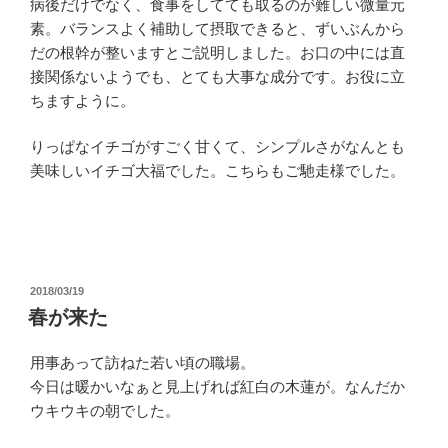
病後だけでなく、食事をしてても取るのが難しい微量元
素。バランスよく補助して摂取できると、ずいぶんから
だの根幹が整いますとご説明しました。お口の中には直
接関係ないようでも、とても大事な成分です。お役に立
ちますように。
りっぱなイチゴがすごく甘くて、シンプルさがなんとも
美味しいイチゴ大福でした。こちらもご馳走様でした。
投
2018/03/19
稿
春が来た
日:
用事あって訪ねた若い頃の職場。
今日は暖かいなぁと見上げれば紅白の木蓮が。なんだか
ウキウキの朝でした。