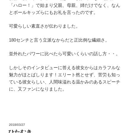
「ハロー！」で始まり父親、母親、姉だけでなく、なん
とボールキッズらにもお礼を言ったのです。
可愛らしい素直さが伝わりました。
180センチと言う立派なからだと正比例な繊細さ。
並外れたパワーに比べたら可愛いくらいの話し方・・。
しかしそのインタビューに答える彼女からはカラフルな
魅力がほとばしります！エリート然とせず、苦労も知っ
ている彼女らしい、人間味溢れる温かみのあるスピーチ
に、又ファンになりました。
投
2018/03/27
稿
ひたむき