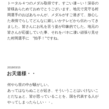
トータル４つのメダル取得です。すごい凄～い！深谷の
皆様あらためておめでとうございます。地元で見守る村
岡選手のおばあちゃんが、メダルがすご過ぎて、放心し
た表情でらしてどんなに嬉しいかテレビから伝わってき
ました。皆さんにお礼を言う姿が印象的でした。地元の
皆さんが応援していた事、それをバネに凄い頑張り見せ
た村岡選手に ”拍手！”ですね。
投
2018/03/15
稿
お天道様・・
日:
何やら世の中が騒がしい。
あってはならぬことが起き、そういうことはいけないこ
とだなぁと、皆が思っていることを、国を代表する人が
やってしまったらしい・・。