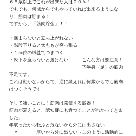
６５歳以上でこれが出来た人は２０％！
でもでも、何歳からでもやっていれば出来るようにな
り、筋肉は貯まる！
ですから、「筋肉貯金」！！
・掴まらないと立ち上がれない
・階段下りると太ももが突っ張る
・１㎝位の絨毯でつまづく
・靴下を座らないと履けない こんな方は要注意！
下半身（足）の筋肉
不足です。
これは動かないからで、逆に鍛えれば何歳からでも筋肉
はつくそうです
そして凄いことに！筋肉は発信する臓器！
筋肉が衰えると、認知症にも近づくことがわかってきま
した。
年取ったから転ぶと危ないから外には出さない
〃 寒いから外に出ない→このように活動的に