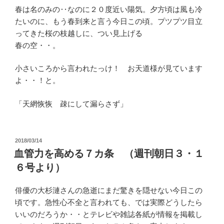
春は名のみの‥なのに２０度近い陽気。夕方頃は風も冷
たいのに、もう春到来と言う今日この頃。プツプツ目立
ってきた桜の枝越しに、つい見上げる
春の空・・。
小さいころから言われたっけ！ お天道様が見ています
よ・・！と。
「天網恢恢 疎にして漏らさず」
投
2018/03/14
稿
血管力を高める７カ条 （週刊朝日３・１
日:
６号より）
俳優の大杉漣さんの急逝にまだ驚きを隠せない今日この
頃です。急性心不全と言われても、では実際どうしたら
いいのだろうか・・とテレビや雑誌各紙が情報を掲載し