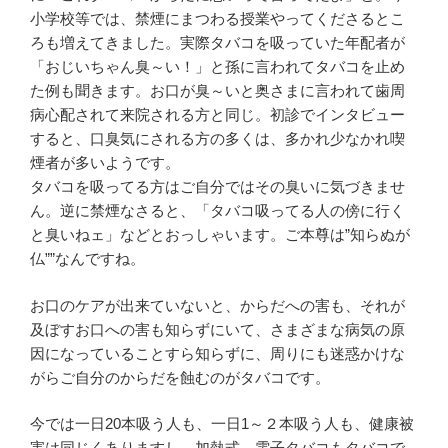
小学校等では、禁煙にまつわる授業やってくださるとこ
ろも増えてきました。実際タバコを吸っていた年配者が
「おじいちゃん臭～い！」と孫に言われてタバコを止め
た例も聞きます。お口が臭～いと奥さまに言われて歯周
病心配されて来院される方と同じ。初診でインタビュー
すると、口臭気にされる方の多くは、多かれ少なかれ喫
煙者が多いようです。
タバコを吸ってる方はご自分ではその臭いに気づきませ
ん。逆に禁煙なさると、「タバコ吸ってる人の傍に行く
と臭いねェ」などとおっしゃいます。ご本尊は”知らぬが
仏””なんですね。
お口のケアが出来ていないと、からだへの害も、それが
及ぼすお口への害も知らずにいて、さまざまな病気の原
因になっていることすら知らずに、周りにも迷惑かけな
がらご自分のからだを蝕むのがタバコです。
今では一日20本吸う人も、一日1～２本吸う人も、健康被
害は同じくありますし、加熱式、電子タバコもタバコで