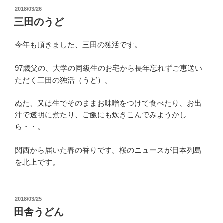
投
2018/03/26
稿
三田のうど
日:
今年も頂きました、三田の独活です。
97歳父の、大学の同級生のお宅から長年忘れずご恵送い
ただく三田の独活（うど）。
ぬた、又は生でそのままお味噌をつけて食べたり、お出
汁で透明に煮たり、ご飯にも炊きこんでみようかし
ら・・。
関西から届いた春の香りです。桜のニュースが日本列島
を北上です。
投
2018/03/25
稿
田舎うどん
日: