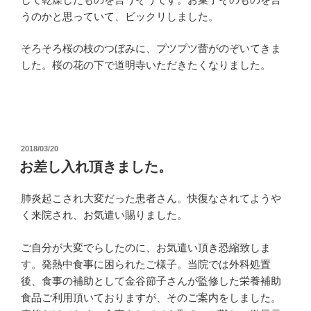
うのかと思っていて、ビックリしました。
そろそろ桜の枝のつぼみに、プツプツ蕾がのぞいてきま
した。桜の花の下で道明寺いただきたくなりました。
投
2018/03/20
稿
お差し入れ頂きました。
日:
肺炎起こされ大変だった患者さん。快復なされてようや
く来院され、お気遣い賜りました。
ご自分が大変でらしたのに、お気遣い頂き恐縮致しま
す。発熱中食事に困られたご様子。当院では外科処置
後、食事の補助として金谷節子さんが監修した栄養補助
食品ご利用頂いておりますが、そのご案内をしました。