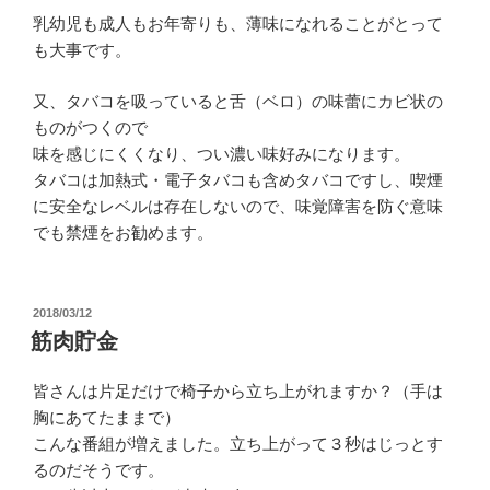
乳幼児も成人もお年寄りも、薄味になれることがとって
も大事です。
又、タバコを吸っていると舌（ベロ）の味蕾にカビ状の
ものがつくので
味を感じにくくなり、つい濃い味好みになります。
タバコは加熱式・電子タバコも含めタバコですし、喫煙
に安全なレベルは存在しないので、味覚障害を防ぐ意味
でも禁煙をお勧めます。
投
2018/03/12
稿
筋肉貯金
日:
皆さんは片足だけで椅子から立ち上がれますか？（手は
胸にあてたままで）
こんな番組が増えました。立ち上がって３秒はじっとす
るのだそうです。