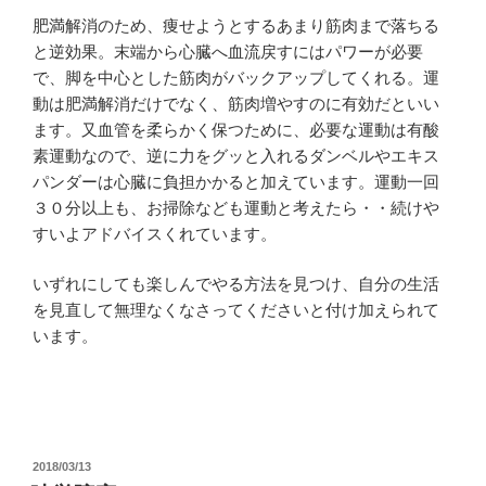
肥満解消のため、痩せようとするあまり筋肉まで落ちる
と逆効果。末端から心臓へ血流戻すにはパワーが必要
で、脚を中心とした筋肉がバックアップしてくれる。運
動は肥満解消だけでなく、筋肉増やすのに有効だといい
ます。又血管を柔らかく保つために、必要な運動は有酸
素運動なので、逆に力をグッと入れるダンベルやエキス
パンダーは心臓に負担かかると加えています。運動一回
３０分以上も、お掃除なども運動と考えたら・・続けや
すいよアドバイスくれています。
いずれにしても楽しんでやる方法を見つけ、自分の生活
を見直して無理なくなさってくださいと付け加えられて
います。
投
2018/03/13
稿