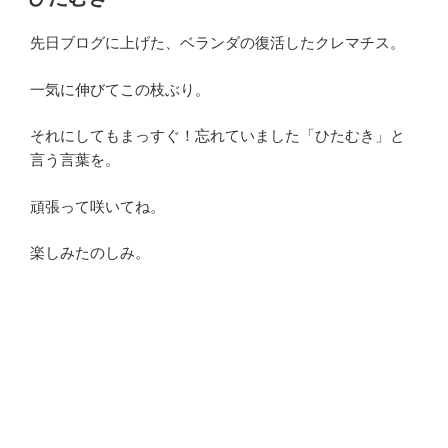
日:
先日ブログに上げた、ベランダの復活したクレマチス。
一気に伸びてこの枝ぶり。
それにしてもまっすぐ！忘れていました「ひたむき」と
言う言葉を。
頑張って咲いてね。
楽しみたのしみ。