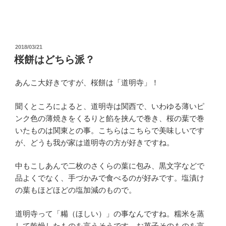
投
2018/03/21
稿
桜餅はどちら派？
日:
あんこ大好きですが、桜餅は「道明寺」！
聞くところによると、道明寺は関西で、いわゆる薄いピ
ンク色の薄焼きをくるりと餡を挟んで巻き、桜の葉で巻
いたものは関東との事。こちらはこちらで美味しいです
が、どうも我が家は道明寺の方が好きですね。
中もこしあんで二枚のさくらの葉に包み、黒文字などで
品よくでなく、手づかみで食べるのが好みです。塩漬け
の葉もほどほどの塩加減のもので。
道明寺って「糒（ほしい）」の事なんですね。糯米を蒸
して乾燥したものを言うそうです。お菓子そのものを言