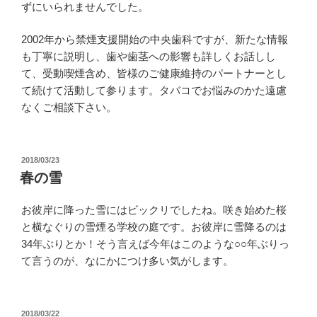
ずにいられませんでした。
2002年から禁煙支援開始の中央歯科ですが、新たな情報
も丁寧に説明し、歯や歯茎への影響も詳しくお話しし
て、受動喫煙含め、皆様のご健康維持のパートナーとし
て続けて活動して参ります。タバコでお悩みのかた遠慮
なくご相談下さい。
投
2018/03/23
稿
春の雪
日:
お彼岸に降った雪にはビックリでしたね。咲き始めた桜
と横なぐりの雪煙る学校の庭です。お彼岸に雪降るのは
34年ぶりとか！そう言えば今年はこのような○○年ぶりっ
て言うのが、なにかにつけ多い気がします。
投
2018/03/22