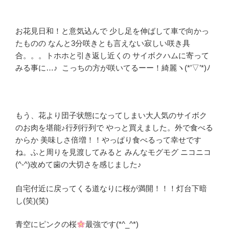
お花見日和！と意気込んで 少し足を伸ばして車で向かっ
たものの なんと3分咲きとも言えない寂しい咲き具
合。。。トホホと引き返し近くの サイボクハムに寄って
みる事に…♪ こっちの方が咲いてるーー！綺麗ヽ(*’▽’*)ﾉ
もう、花より団子状態になってしまい大人気のサイボク
のお肉を堪能♪行列行列で やっと買えました。外で食べる
からか 美味しさ倍増！！やっぱり食べるって幸せです
ね。ふと周りを見渡してみると みんなモグモグ ニコニコ
(^-^)改めて歯の大切さを感じました♪
自宅付近に戻ってくる道なりに桜が満開！！！灯台下暗
し(笑)(笑)
青空にピンクの桜
最強です(*^_^*)