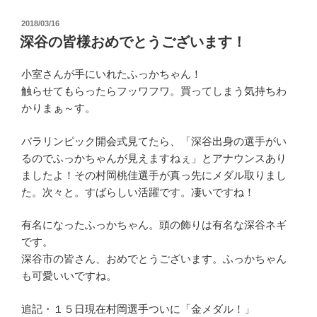
投
2018/03/16
稿
深谷の皆様おめでとうございます！
日:
小室さんが手にいれたふっかちゃん！
触らせてもらったらフッワフワ。買ってしまう気持ちわ
かりまぁ～す。
バラリンピック開会式見てたら、「深谷出身の選手がい
るのでふっかちゃんが見えますねぇ」とアナウンスあり
ましたよ！その村岡桃佳選手が真っ先にメダル取りまし
た。次々と。すばらしい活躍です。凄いですね！
有名になったふっかちゃん。頭の飾りは有名な深谷ネギ
です。
深谷市の皆さん、おめでとうございます。ふっかちゃん
も可愛いいですね。
追記・１５日現在村岡選手ついに「金メダル！」