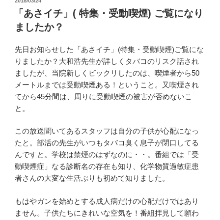
2018/03/24
稿
「あさイチ」( 特集・受動喫煙) ご覧になり
日:
ましたか？
先日お知らせした「あさイチ」(特集・受動喫煙)ご覧にな
りましたか？大和浩先生が詳しくタバコのリスク話され
ましたが、当院新しくビックリしたのは、喫煙者から50
メートルまでは受動喫煙ある！ということ。又喫煙され
てから45分間は、周りに受動喫煙の被害が否めないこ
と。
この放送聞いてあるスタッフは自分の子供が心配になっ
たと。部活の先生がいつもタバコ臭く息子が閉口してる
んですと。学校は禁煙のはずなのに・・。番組では「受
動喫煙症」なる診断名の存在も知り、化学物質過敏症患
者さんの大変な生活ぶりも初めて知りました。
もはやガンを始めとする成人病だけの心配だけではあり
ません。子供たちにきれいな空気を！番組拝見して願わ