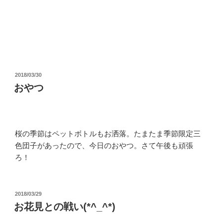
投
2018/03/30
稿
おやつ
日:
桜の季節はペットボトルもお洒落。たまたま季節限定三
色団子があったので、今日のおやつ。さて午後も頑張
ろ！
投
2018/03/29
稿
お花見との戦い(*^_^*)
日: