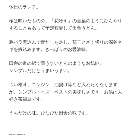
休日のランチ。
桜は咲いたものの、「花冷え」の言葉のようにひんやり
することもあって予定変更して田舎うどん。
豚バラ煮込んで鰹だしを足し、茄子とざく切りの深谷ネ
ギを煮込みます。きっぱりのお醤油味。
田舎の道の駅で買うすいとんのようなお饂飩。
シンプルだけどうまいうまい。
つい椎茸、ニンジン、油揚げ等など入れたくなります
が、シンプル・イズ・ベストの美味しさです。お供は大
好き茶福豆です。
うちだけの味。ひなびた田舎の味です。
投