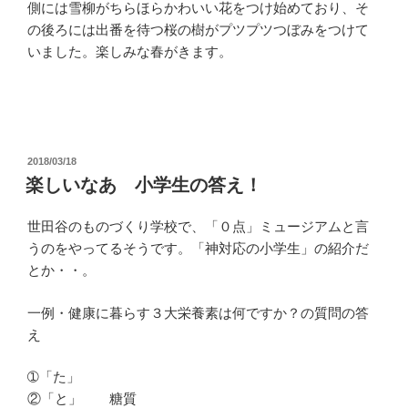
側には雪柳がちらほらかわいい花をつけ始めており、そ
の後ろには出番を待つ桜の樹がプツプツつぼみをつけて
いました。楽しみな春がきます。
投
2018/03/18
稿
楽しいなあ 小学生の答え！
日:
世田谷のものづくり学校で、「０点」ミュージアムと言
うのをやってるそうです。「神対応の小学生」の紹介だ
とか・・。
一例・健康に暮らす３大栄養素は何ですか？の質問の答
え
➀「た」
②「と」 糖質