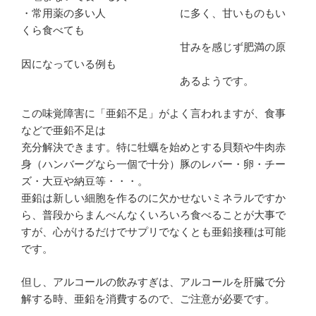
・常用薬の多い人 に多く、甘いものもい
くら食べても
甘みを感じず肥満の原
因になっている例も
あるようです。
この味覚障害に「亜鉛不足」がよく言われますが、食事
などで亜鉛不足は
充分解決できます。特に牡蠣を始めとする貝類や牛肉赤
身（ハンバーグなら一個で十分）豚のレバー・卵・チー
ズ・大豆や納豆等・・・。
亜鉛は新しい細胞を作るのに欠かせないミネラルですか
ら、普段からまんべんなくいろいろ食べることが大事で
すが、心がけるだけでサプリでなくとも亜鉛接種は可能
です。
但し、アルコールの飲みすぎは、アルコールを肝臓で分
解する時、亜鉛を消費するので、ご注意が必要です。