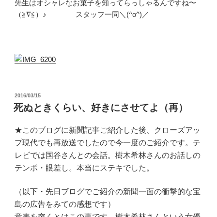
先生はオシャレなお菓子を知ってらっしゃるんですね〜
（≧∇≦）♪ スタッフ一同＼(^o^)／
投
2016/03/15
稿
死ぬときくらい、好きにさせてよ（再）
日:
★このブログに新聞記事ご紹介した後、クローズアッ
プ現代でも再放送でしたので今一度のご紹介です。テ
レビでは国谷さんとの会話。樹木希林さんのお話しの
テンポ・眼差し。本当にステキでした。
（以下・先日ブログでご紹介の新聞一面の衝撃的な宝
島の広告をみての感想です）
意表を突くとはこの事です。樹木希林さんという女優