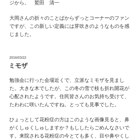
ジから。 鷲田 清一
大岡さんの折々のことばからずっとコーナーのファン
ですが、この新しい定義には芽吹きのようなものを感
じました。
投
2016/03/22
稿
ミモザ
日:
勉強会に行った会場近くで、立派なミモザを見まし
た。大きな木でしたが、この冬の雪で枝も折れ開花が
心配されたようです。住民皆さんのお気持ち受けて、
たわわに咲いたんですね。とっても見事でした。
ひょっとして花粉症の方はこのような画像見ると、鼻
がくしゅくしゅしますか？もししたらごめんなさいで
す。来院される花粉症の今とても多く、目や鼻やくし