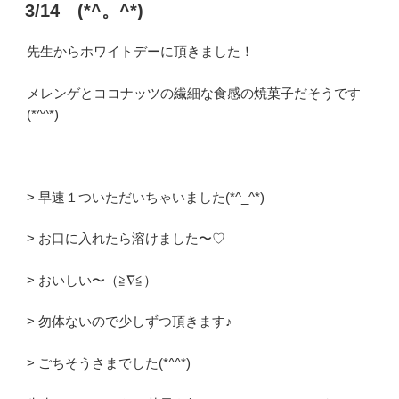
稿
3/14 (*^。^*)
日:
先生からホワイトデーに頂きました！
メレンゲとココナッツの繊細な食感の焼菓子だそうです
(*^^*)
> 早速１ついただいちゃいました(*^_^*)
> お口に入れたら溶けました〜♡
> おいしい〜（≧∇≦）
> 勿体ないので少しずつ頂きます♪
> ごちそうさまでした(*^^*)