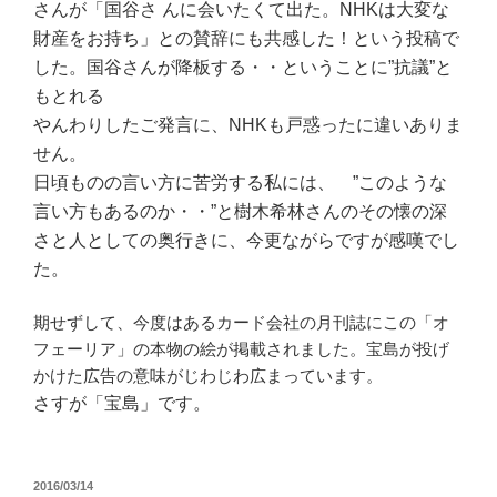
さんが「国谷さ んに会いたくて出た。NHKは大変な
財産をお持ち」との賛辞にも共感した！という投稿で
した。国谷さんが降板する・・ということに”抗議”と
もとれる
やんわりしたご発言に、NHKも戸惑ったに違いありま
せん。
日頃ものの言い方に苦労する私には、 ”このような
言い方もあるのか・・”と樹木希林さんのその懐の深
さと人としての奥行きに、今更ながらですが感嘆でし
た。
期せずして、今度はあるカード会社の月刊誌にこの「オ
フェーリア」の本物の絵が掲載されました。宝島が投げ
かけた広告の意味がじわじわ広まっています。
さすが「宝島」です。
投
2016/03/14