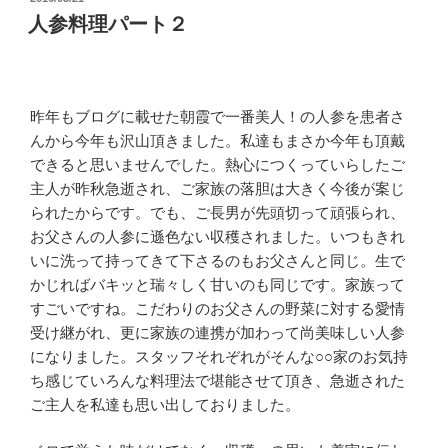
稿
人参料理パート２
日:
昨年もブログに載せた朝霞で一番美人！の人参を患者さ
んから今年も沢山頂きました。私達もまさか今年も頂戴
できると思いませんでした。熱心につくっていらしたご
主人が昨秋急逝され、ご家族の落胆は大きく今後が案じ
られたからです。でも、ご長男が先頭切って頑張られ、
お父さんの人参に遜色ない収穫されました。いつもきれ
いに洗って持ってきて下さるのもお父さんと同じ。生で
かじればバキッと瑞々しく甘いのも同じです。家族って
すごいですね。こだわりのお父さんの野菜に対する愛情
受け継がれ、更に家族の連携が加わって尚美味しい人参
になりました。スタッフそれぞれがそんな○○家のお気持
ち感じていろんな料理法で堪能させて頂き、急逝された
ご主人を私達も思い出しておりました。