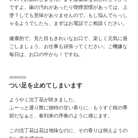
ですよ。歯の汚れがあったり喫煙習慣があっては、上
塗？しても意味がありませんので。もし悩んでらっし
ゃるようでしたら、まずはお電話でご相談ください。
健康的で、見た目もきれいなお口で、楽しく元気に過
ごしましょう。お仕事も頑張ってください。
ご機嫌な
毎日は、お口の中から！ですね。
投
2016/03/19
稿
つい足を止めてしまいます
日:
ようやく沈丁花が咲きました。
ふーっと通り際に独特の甘い香りに、もうすぐ桜の季
節だなぁと、春到来の序奏のように感じます。
この沈丁花は花は地味なのに、その香りは例えようの