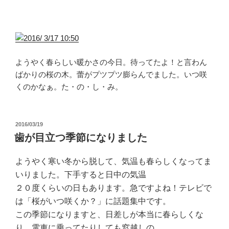
ようやく春らしい暖かさの今日。待ってたよ！と言わん
ばかりの桜の木。蕾がプツプツ膨らんでました。いつ咲
くのかなぁ。た・の・し・み。
投
2016/03/19
稿
歯が目立つ季節になりました
日:
ようやく寒い冬から脱して、気温も春らしくなってま
いりました。下手すると日中の気温
２０度くらいの日もあります。急ですよね！テレビで
は「桜がいつ咲くか？」に話題集中です。
この季節になりますと、日差しが本当に春らしくな
り、電車に乗ってたりしても窓越しの