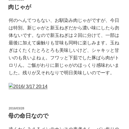
稿
肉じゃが
日:
何のへんてつもない、お馴染み肉じゃがですが、今日
は特別。新じゃがと新玉ねぎだから濃い味にしたら勿
体ないです。なので新玉ねぎは２回に分けて、一部は
最後に加えて歯触りも甘味も同時に楽しみます。玉ね
ぎはくたくたとろとろも美味しいけど、シャキッと甘
いのも良いよねぇ。フワッと下茹でした豚ばら肉がト
ロリん。ご飯がわりに新じゃがのほっくり感味わいま
した。残りが又それなりで明日美味しいのでーす。
投
2016/03/28
稿
母の命日なので
日: