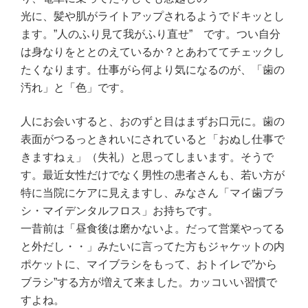
光に、髪や肌がライトアップされるようでドキッとし
ます。”人のふり見て我がふり直せ” です。つい自分
は身なりをととのえているか？とあわててチェックし
たくなります。仕事がら何より気になるのが、「歯の
汚れ」と「色」です。
人にお会いすると、おのずと目はまずお口元に。歯の
表面がつるっときれいにされていると「おぬし仕事で
きますねぇ」（失礼）と思ってしまいます。そうで
す。最近女性だけでなく男性の患者さんも、若い方が
特に当院にケアに見えますし、みなさん「マイ歯ブラ
シ・マイデンタルフロス」お持ちです。
一昔前は「昼食後は磨かないよ。だって営業やってる
と外だし・・」みたいに言ってた方も
ジャケットの内
ポケットに、マイブラシをもって、おトイレで”から
ブラシ”する方が増えて来ました。カッコいい習慣で
すよね。