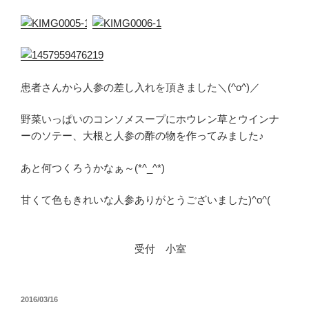
患者さんから人参の差し入れを頂きました＼(^o^)／
野菜いっぱいのコンソメスープにホウレン草とウインナ
ーのソテー、大根と人参の酢の物を作ってみました♪
あと何つくろうかなぁ～(*^_^*)
甘くて色もきれいな人参ありがとうございました)^o^(
受付 小室
投
2016/03/16