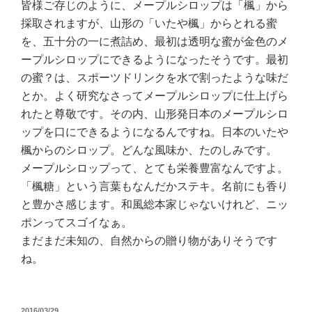
皆様ご存じのように、メープルシロップは「楓」から
採取されますが、山形の「いたや楓」からとれる蜜
を、五十分の一に煮詰め、最初は透明な蜜が金色のメ
ープルシロップにできるようになったそうです。最初
の蜜？は、スポーツドリンクを水で割ったような味だ
とか。よく研究なさってメープルシロップに仕上げら
れたと尊敬です。その内、山形発日本のメープルシロ
ップを口にできるようになるんですね。日本のいたや
楓からのシロップ。どんな風味か、たのしみです。
メープルシロップって、とても栄養豊富なんですよ。
「楓糖」という言葉もなんだかステキ。名前にも香り
と豊かさ感じます。和風総本家じゃないけれど、ニッ
ポンってスゴイなぁ。
まだまだ未知の、自然からの贈り物がありそうです
ね。
投
2016/03/29