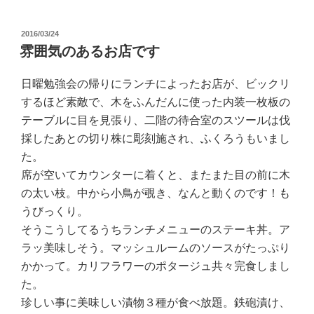
投
2016/03/24
稿
雰囲気のあるお店です
日:
日曜勉強会の帰りにランチによったお店が、ビックリ
するほど素敵で、木をふんだんに使った内装一枚板の
テーブルに目を見張り、二階の待合室のスツールは伐
採したあとの切り株に彫刻施され、ふくろうもいまし
た。
席が空いてカウンターに着くと、またまた目の前に木
の太い枝。中から小鳥が覗き、なんと動くのです！も
うびっくり。
そうこうしてるうちランチメニューのステーキ丼。ア
ラッ美味しそう。マッシュルームのソースがたっぷり
かかって。カリフラワーのポタージュ共々完食しまし
た。
珍しい事に美味しい漬物３種が食べ放題。鉄砲漬け、