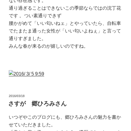
ない存在感です。
通り過ぎることはできないこの季節ならではの沈丁花
です 。つい素通りできず
腰かがめて「いい匂いねェ」とやっていたら、自転車
でたまたま通った女性が「いい匂いよねぇ」と言って
通りすぎました。
みんな春が来るのが嬉しいのですね。
投
2016/03/18
稿
さすが 郷ひろみさん
日:
いつぞやこのブログにも、郷ひろみさんの魅力を書か
せていただきました。