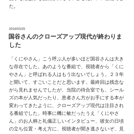
た。
投
2016/03/25
稿
国谷さんのクローズアップ現代が終わりま
日:
した
「くにやさん」こう呼ぶ人が多いほど国谷さんは大き
な存在でした。あのような番組で、視聴者から「くに
やさん」と呼ばれる人はもう出ないでしょう。２３年
と聞いて、すごいことだと思います。最終回は残念な
がら見れませんでしたが、当院の待合室でも、シール
ズの本が人気だったり、患者さん方がお手にする本が
変わってきたように、クローズアップ現代は注目され
る番組でした。時事に機に敏だったうえ「くにやさ
ん」のお人柄と礼儀正しいインタビュー、彼女の日頃
の立ち位置・考え方に、視聴者が聞き逃さないぞ、見