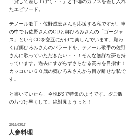
「貸して差し上げて・・」と予備のカフスを差し入れ
たエピソード。
テノール歌手・佐野成宏さんを応援する私ですが、車
の中でも佐野さんのCDと郷ひろみさんの「ゴージャ
ス」というCDを交互にかけて楽しんでいます。願わ
くば郷ひろみさんのバラードを、テノール歌手の佐野
さんに歌っていただきたい・・！そんな無謀な夢も持
っています。過去にすがらずさらなる高みを目指す！
カッコいい６０歳の郷ひろみさんから目が離せな私で
す。
と書いていたら、今晩BSで特集のようです。夕ご飯
の片づけ早くして、絶対見ようっと！
投
2016/03/17
稿
人参料理
日: