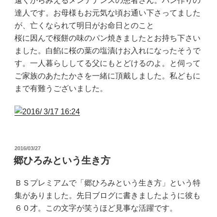
遠くからみえるメンテナンスの患者さん。パン作りの
達人です。お母様もお元気な頃お通い下さってました
が、亡くなられて明日がお命日とのこと
桜に因んで桜餅の味のパン焼きましたとお持ち下さい
ました。白餡に桜の葉の塩漬けお入れになったそうで
す。一人暮らししてる父にもとどけるのよ。と伺って
ご家族のあたたかさを一緒に頂戴しました。私どもに
まで有難うございました。
投
2016/03/27
稿
郷ひろみという生き方
日:
ＢＳプレミアムで「郷ひろみという生き方」という特
集がありました。先日ブログに書きましたように彼も
６０才。この文字が笑うほど見事な活躍です。