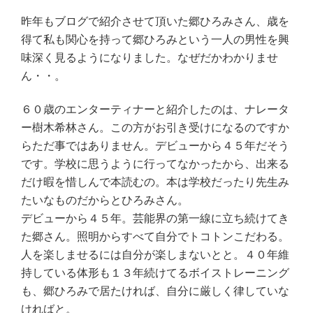
昨年もブログで紹介させて頂いた郷ひろみさん、歳を
得て私も関心を持って郷ひろみという一人の男性を興
味深く見るようになりました。なぜだかわかりませ
ん・・。
６０歳のエンターティナーと紹介したのは、ナレータ
ー樹木希林さん。この方がお引き受けになるのですか
らただ事ではありません。デビューから４５年だそう
です。学校に思うように行ってなかったから、出来る
だけ暇を惜しんで本読むの。本は学校だったり先生み
たいなものだからとひろみさん。
デビューから４５年。芸能界の第一線に立ち続けてき
た郷さん。照明からすべて自分でトコトンこだわる。
人を楽しませるには自分が楽しまないとと。４０年維
持している体形も１３年続けてるボイストレーニング
も、郷ひろみで居たければ、自分に厳しく律していな
ければと。