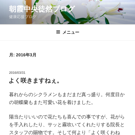
コ
朝霞中央徒然ブログ
ン
健康応援ブログ
テ
ン
ツ
メニュー
へ
ス
キ
月:
2016年3月
ッ
プ
投
2016/03/31
稿
よく咲きますねぇ。
日:
暮れからのシクラメンもまだまだ真っ盛り。何度目か
の胡蝶蘭もまた可愛い花を着けました。
陽当たりいいので花たちも喜んでの事ですが、花がら
を手入れしたり、サッと霧吹いてくれたりする院長と
スタッフの賜物です。そして何より「よく咲くわね