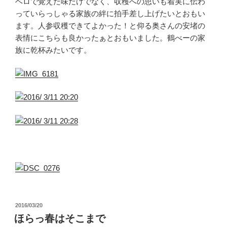
ベロで覚えた味だけでなく、収穫への思いも着実に伝わ
っていらっしゃる家族の絆に拍手差し上げたいとおもい
ます。人参収穫できてよかった！と仰る奥さんの安堵の
表情にこちらも良かったぁとおもいました。鶴べーの家
族に乾杯みたいです。
投
2016/03/20
稿
ほらっ春はそこまで
日: