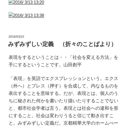
投
2016/03/23
稿
みずみずしい定義 （折々のことばより）
日:
表現をするということは・・「社会を変える方法」を
手にするということです。山田創平
「表現」を英語でエクスプレッションという。エクス
（外へ）とプレス（押す）を合成して、内なるものを
表出することを意味する。だが、表現とは、個人のう
ちに秘された何かを書いたり描いたりすることでない
と、都市社会学者は言う。表現とは社会への違和を形
にすること。社会は変わりうると信じて動き出すこ
と。みずみずしい定義だ。京都精華大学のホームぺー