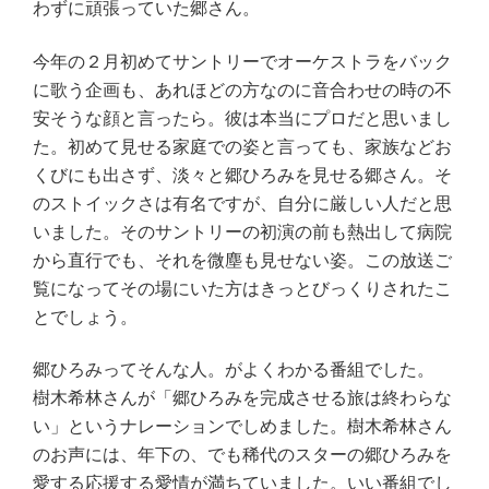
わずに頑張っていた郷さん。
今年の２月初めてサントリーでオーケストラをバック
に歌う企画も、あれほどの方なのに音合わせの時の不
安そうな顔と言ったら。彼は本当にプロだと思いまし
た。初めて見せる家庭での姿と言っても、家族などお
くびにも出さず、淡々と郷ひろみを見せる郷さん。そ
のストイックさは有名ですが、自分に厳しい人だと思
いました。そのサントリーの初演の前も熱出して病院
から直行でも、それを微塵も見せない姿。この放送ご
覧になってその場にいた方はきっとびっくりされたこ
とでしょう。
郷ひろみってそんな人。がよくわかる番組でした。
樹木希林さんが「郷ひろみを完成させる旅は終わらな
い」というナレーションでしめました。樹木希林さん
のお声には、年下の、でも稀代のスターの郷ひろみを
愛する応援する愛情が満ちていました。いい番組でし