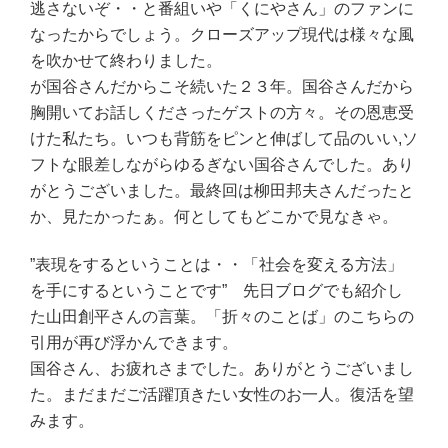
逃さないぞ・・と番組いや「くにやさん」のファンに
なったからでしょう。クローズアップ現代は様々な風
を吹かせて終わりました。
が国谷さんだからこそ続いた２３年。国谷さんだから
胸開いてお話しくださったゲストの方々。その恩恵受
けた私たち。いつも背筋をピンと伸ばして品のいい,ソ
フトな眼差しながらゆるぎない国谷さんでした。あり
がとうございました。最終回は柳田邦夫さんだったと
か、見たかったぁ。何としてもどこかで見なきゃ。
”表現をするということは・・「社会を変える方法」
を手にするということです” 先日ブログでも紹介し
た山田創平さんの言葉。「折々のことば」のこちらの
引用が再び浮かんできます。
国谷さん、お疲れさまでした。ありがとうございまし
た。まだまだご活躍頂きたい女性のお一人。復活を望
みます。