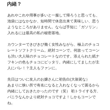
稿
内緒？
日:
あれやこれや用事が多いと一服して帰ろうと思っても、
池袋にはなかなか、短時間で休息出来て美味しい、思う
ようなところがありません。ならば手短に「ガソリン」
入れるには最高の私の秘密基地。
カウンターできびきび働く女性みながら、極上のチョコ
レートソフトクリーム。絶対コーンで。何故ってコーン
も渋い大人味のチョコレートなのです。添えられた紙ナ
フキンの色もチョコにピッタリ。内緒にしてましたが主
人にバレ！？主人もファンに。
先日はついに友人のお嬢さんに初告白(大袈裟な）
あまりに狭い所で有名になると入れなくなって困るから
内緒にしておきたかったのです（笑） 初トライする方、
バニラなんかより絶対チョコですよ！しかもコーンで
ね。