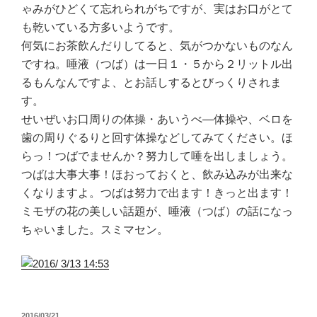
ゃみがひどくて忘れられがちですが、実はお口がとて
も乾いている方多いようです。
何気にお茶飲んだりしてると、気がつかないものなん
ですね。唾液（つば）は一日１・５から２リットル出
るもんなんですよ、とお話しするとびっくりされま
す。
せいぜいお口周りの体操・あいうべ―体操や、ベロを
歯の周りぐるりと回す体操などしてみてください。ほ
らっ！つばでませんか？努力して唾を出しましょう。
つばは大事大事！ほおっておくと、飲み込みが出来な
くなりますよ。つばは努力で出ます！きっと出ます！
ミモザの花の美しい話題が、唾液（つば）の話になっ
ちゃいました。スミマセン。
投
2016/03/21