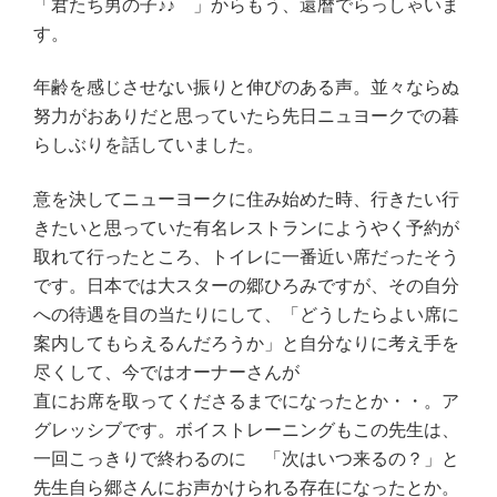
「君たち男の子♪♪ 」からもう、還暦でらっしゃいま
す。
年齢を感じさせない振りと伸びのある声。並々ならぬ
努力がおありだと思っていたら先日ニュヨークでの暮
らしぶりを話していました。
意を決してニューヨークに住み始めた時、行きたい行
きたいと思っていた有名レストランにようやく予約が
取れて行ったところ、トイレに一番近い席だったそう
です。日本では大スターの郷ひろみですが、その自分
への待遇を目の当たりにして、「どうしたらよい席に
案内してもらえるんだろうか」と自分なりに考え手を
尽くして、今ではオーナーさんが
直にお席を取ってくださるまでになったとか・・。ア
グレッシブです。ボイストレーニングもこの先生は、
一回こっきりで終わるのに 「次はいつ来るの？」と
先生自ら郷さんにお声かけられる存在になったとか。