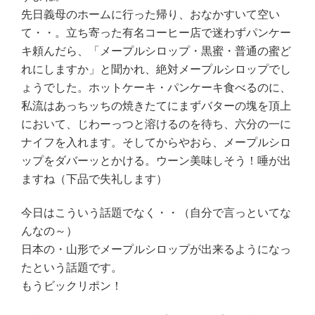
先日義母のホームに行った帰り、おなかすいて空い
て・・。立ち寄った有名コーヒー店で迷わずパンケー
キ頼んだら、「メープルシロップ・黒蜜・普通の蜜ど
れにしますか」と聞かれ、絶対メープルシロップでし
ょうでした。ホットケーキ・パンケーキ食べるのに、
私流はあっちッちの焼きたてにまずバターの塊を頂上
において、じわーっつと溶けるのを待ち、六分の一に
ナイフを入れます。そしてからやおら、メープルシロ
ップをダバーッとかける。ウーン美味しそう！唾が出
ますね（下品で失礼します）
今日はこういう話題でなく・・（自分で言っといてな
んなの～）
日本の・山形でメープルシロップが出来るようになっ
たという話題です。
もうビックリポン！