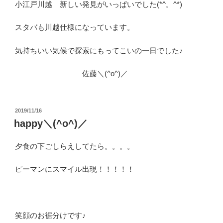
小江戸川越 新しい発見がいっぱいでした(*^。^*)
スタバも川越仕様になっています。
気持ちいい気候で探索にもってこいの一日でした♪
佐藤＼(^o^)／
投
2019/11/16
稿
happy＼(^o^)／
日:
夕食の下ごしらえしてたら。。。。
ピーマンにスマイル出現！！！！！
笑顔のお裾分けです♪