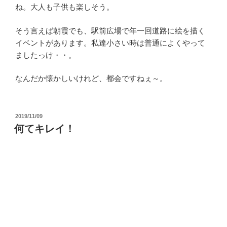
ね。大人も子供も楽しそう。
そう言えば朝霞でも、駅前広場で年一回道路に絵を描く
イベントがあります。私達小さい時は普通によくやって
ましたっけ・・。
なんだか懐かしいけれど、都会ですねぇ～。
投
2019/11/09
稿
何てキレイ！
日: