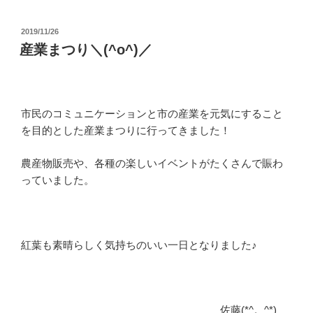
投
2019/11/26
稿
産業まつり＼(^o^)／
日:
市民のコミュニケーションと市の産業を元気にすること
を目的とした産業まつりに行ってきました！
農産物販売や、各種の楽しいイベントがたくさんで賑わ
っていました。
紅葉も素晴らしく気持ちのいい一日となりました♪
佐藤(*^。^*)