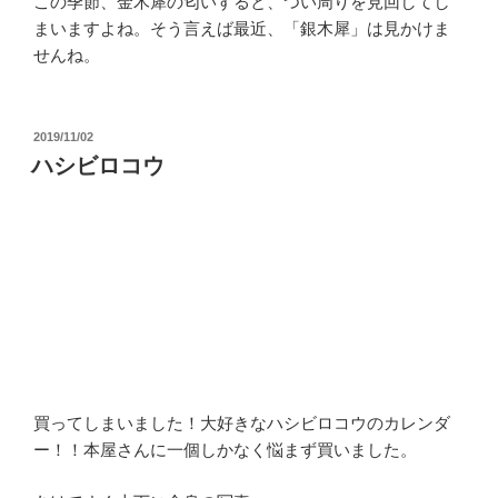
この季節、金木犀の匂いすると、つい周りを見回してし
まいますよね。そう言えば最近、「銀木犀」は見かけま
せんね。
投
2019/11/02
稿
ハシビロコウ
日:
買ってしまいました！大好きなハシビロコウのカレンダ
ー！！本屋さんに一個しかなく悩まず買いました。