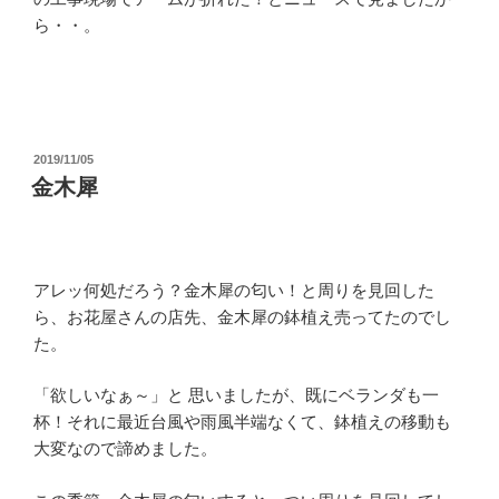
ら・・。
投
2019/11/05
稿
金木犀
日:
アレッ何処だろう？金木犀の匂い！と周りを見回した
ら、お花屋さんの店先、金木犀の鉢植え売ってたのでし
た。
「欲しいなぁ～」と 思いましたが、既にベランダも一
杯！それに最近台風や雨風半端なくて、鉢植えの移動も
大変なので諦めました。