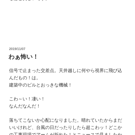
投
2019/11/07
稿
わぁ怖い！
日:
信号で止まった交差点。天井越しに何やら視界に飛び込
んだもの！は。
建築中のビルとおっきな機械！
こわ～い！凄い！
なんだなんだ！
落ちてこないか心配になりました。晴れていたからまだ
いいけれど、台風の日だったりしたら超こわッ！どこか
の工事現場でアームが折れた！とニュースで見ましたか