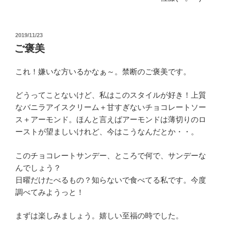
投
2019/11/23
稿
ご褒美
日:
これ！嫌いな方いるかなぁ～。禁断のご褒美です。
どうってことないけど、私はこのスタイルが好き！上質
なバニラアイスクリーム＋甘すぎないチョコレートソー
ス＋アーモンド。ほんと言えばアーモンドは薄切りのロ
ーストが望ましいけれど、今はこうなんだとか・・。
このチョコレートサンデー、ところで何で、サンデーな
んでしょう？
日曜だけたべるもの？知らないで食べてる私です。今度
調べてみようっと！
まずは楽しみましょう。嬉しい至福の時でした。