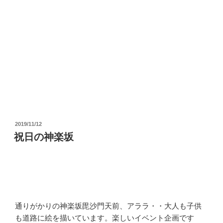
投
2019/11/12
稿
祝日の神楽坂
日:
通りがかりの神楽坂毘沙門天前、アララ・・大人も子供
も道路に絵を描いています。楽しいイベント企画です