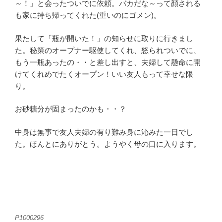
～！」と会ったついでに依頼。バカだな～って顔される
も家に持ち帰ってくれた(重いのにゴメン)。
果たして「瓶が開いた！」の知らせに取りに行きまし
た。秘策のオープナー駆使してくれ、怒られついでに、
もう一瓶あったの・・と差し出すと、夫婦して懸命に開
けてくれめでたくオープン！いい友人もって幸せな限
り。
お砂糖分が固まったのかも・・？
中身は無事で友人夫婦の有り難み身に沁みた一日でし
た。ほんとにありがとう。ようやく母の口に入ります。
P1000296