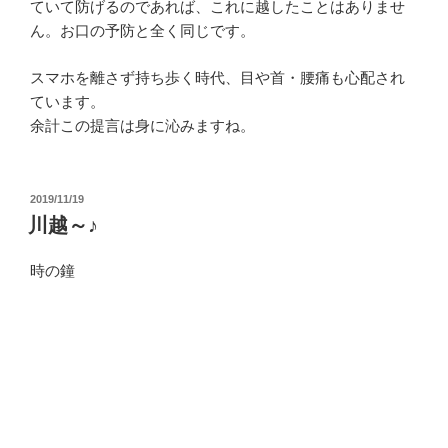
ていて防げるのであれば、これに越したことはありませ
ん。お口の予防と全く同じです。
スマホを離さず持ち歩く時代、目や首・腰痛も心配され
ています。
余計この提言は身に沁みますね。
投
2019/11/19
稿
川越～♪
日:
時の鐘