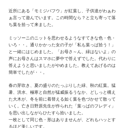
近所にある「モミジバフウ」が紅葉し、子供達がわぁわ
ぁ言って遊んでいます。この時間なら？と立ち寄って落
ち葉を拾って来ました。
ミッソーニのニットを思わせるようなすてきな色・色・
いろ・・。通りかかった女の子が「私も葉っぱ拾う！」
と一緒にはじめました。「お母さ～ん、緑はないよ」の
声にお母さんはスマホに夢中で答えずでした。代わりに
答えようと思いましたがやめました。教えてあげるのは
簡単でしたが・・。
春の芽吹き、夏の盛りのたっぷりした緑、秋の紅葉。猛
暑、洪水、極寒と自然が猛威振るうなか、どしっと構え
た大木が、冬を前に着替える如く葉を色づかせて散って
いく。亡き日野原先生が作られた「葉っぱのフレディ」
を思い出しながらひたすら拾いました。
一枚として同じ色・形はありませんが、どれもハッとす
るほど美しいです。