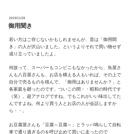
投
2019/11/28
稿
御用聞き
日:
若い方はご存じないかもしれませんが、昔は「御用聞
き」の人が沢山いました。というよりそれで買い物せず
成り立っていましたよ。
何故って、スーパーもコンビニもなかったから、魚屋さ
んも八百屋さんも、お店を構える人もいれば、その上で
自分で売るものを積んで、「御用はありませんか？」と
各家庭を廻ったのです。ついこの間・・昭和の時代です
（笑）。超アナログですね。でもこれがいい味出してた
んですよね。何より買う人とお店の人が会話しますか
ら・・。
お豆腐屋さんも「豆腐～豆腐～」とラッパ鳴らして自転
車で通り過ぎるのを呼び止めて買いに走ったので