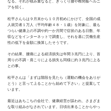
なる。それが積み重なると、ぎっくり腰や椎間板ヘルニ
アを招く。
松平さんらは９月末から１０月初めにかけて、全国の成
人就労者１万人（平均年齢４８・１歳）を対象に、最も
つらい健康上の不調や約一か月間で症状のある日数、年
収などをインターネットで調査し、それを基に労働生産
性の低下を金額に換算したそうです。
その結果、腰痛による経済損失は年間３兆円に上り、首
周りの不調・肩こりによる損失も同様に約３兆円に上る
との事。
松平さんは「まずは階段を見たら（運動の機会をありが
とう）と言って上ることから始めて下さい」と提案して
います。
最近はあちこちの会社で、健康経営が謳われ、さまざま
な取り組みがなされています。日頃出来ることからやっ