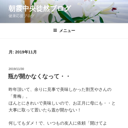
コ
朝霞中央徒然ブログ
ン
健康応援ブログ
テ
ン
ツ
メニュー
へ
ス
キ
月:
2019年11月
ッ
プ
投
2019/11/30
稿
瓶が開かなくなって・・
日:
昨年頂いて、余りに見事で美味しかった割烹やさんの
「青梅」。
ほんとにきれいで美味しいので、お正月に母にも・・と
大事に取って置いたら蓋が開かない！
何してもダメ！で、いつもの友人に依頼「開けてよ