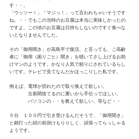
す・・。
「ウッソー！」「マジっ！」って言われちゃいそうです
ね。・・でもこの当時のお豆腐は本当に美味しかったの
ですよ。この頃のお豆腐は日持ちしないのですぐ食べな
いとなりませんでした。
その「御用聞き」が高島平で復活。と言っても、ご高齢
者に「御用（困りごと）聞き」を聴いてさし上げるお助
けマンのようです。かなり人気で頼りにされているらし
いです。テレビで見てなんだかほっこりした私です。
例えば、電球が切れたので取り換えて欲しい。
古新聞捨てるのに重いから手伝ってほしい。
パソコンの・・を教えて欲しい。等など・・
５分 １００円で引き受けるんだそうで、「御用聞き」
と銘打った紺の前掛けもりりしく、頑張ってらっしゃる
ようです。