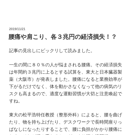
投
2019/11/21
稿
腰痛や肩こり、各３兆円の経済損失！？
日:
記事の見出しにビックリして読みました。
一生の間に８０％の人が悩まされる腰痛。その経済損失
は年間約３兆円に上るとする試算を、東大と日本臓器製
薬（大阪市）が発表しました。腰痛になると業務効率が
下がるだけでなく、体を動かさなくなって他の病気のリ
スクも高まるので、適度な運動習慣が大切と注意喚起で
すね。
東大の松平浩特任教授（整形外科）によると、腰を曲げ
たり、物を持ち上げたり、デスクワークで長時間座りっ
ぱなしになったりすることで、腰に負担がかかり腰痛に