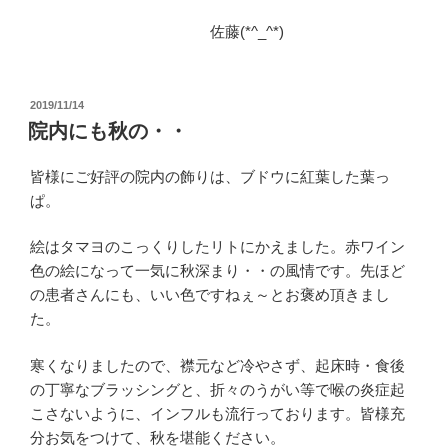
佐藤(*^_^*)
投
2019/11/14
稿
院内にも秋の・・
日:
皆様にご好評の院内の飾りは、ブドウに紅葉した葉っ
ぱ。
絵はタマヨのこっくりしたリトにかえました。赤ワイン
色の絵になって一気に秋深まり・・の風情です。先ほど
の患者さんにも、いい色ですねぇ～とお褒め頂きまし
た。
寒くなりましたので、襟元など冷やさず、起床時・食後
の丁寧なブラッシングと、折々のうがい等で喉の炎症起
こさないように、インフルも流行っております。皆様充
分お気をつけて、秋を堪能ください。