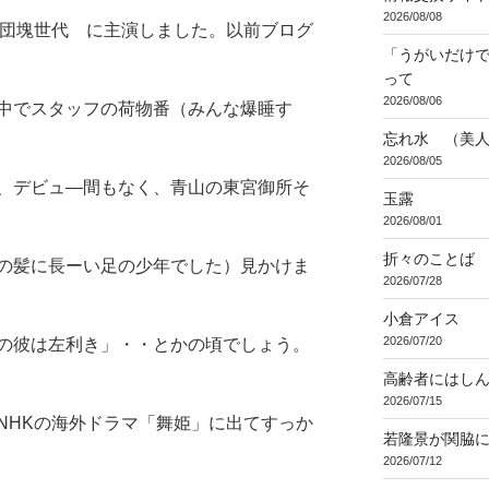
2026/08/08
 団塊世代 に主演しました。以前ブログ
「うがいだけ
って
2026/08/06
中でスタッフの荷物番（みんな爆睡す
忘れ水 （美
2026/08/05
、デビュ―間もなく、青山の東宮御所そ
玉露
2026/08/01
折々のことば 3
の髪に長ーい足の少年でした）見かけま
2026/07/28
小倉アイス
2026/07/20
の彼は左利き」・・とかの頃でしょう。
高齢者にはし
2026/07/15
NHKの海外ドラマ「舞姫」に出てすっか
若隆景が関脇
2026/07/12