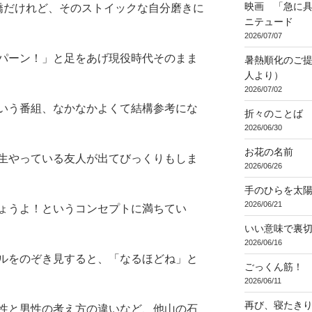
映画 「急に具
嬌だけれど、そのストイックな自分磨きに
ニテュード
2026/07/07
パーン！」と足をあげ現役時代そのまま
暑熱順化のご提
人より）
2026/07/02
いう番組、なかなかよくて結構参考にな
折々のことば 3
2026/06/30
お花の名前
生やっている友人が出てびっくりもしま
2026/06/26
手のひらを太
2026/06/21
ょうよ！というコンセプトに満ちてい
いい意味で裏
2026/06/16
ルをのぞき見すると、「なるほどね」と
ごっくん筋！
2026/06/11
再び、寝たき
性と男性の考え方の違いなど、他山の石