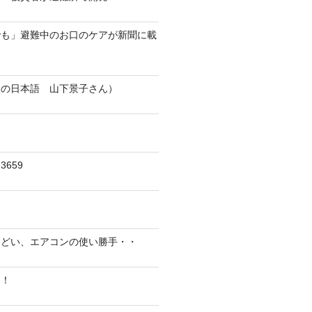
でも」避難中のお口のケアが新聞に載
人の日本語 山下景子さん）
659
んどい、エアコンの使い勝手・・
に！