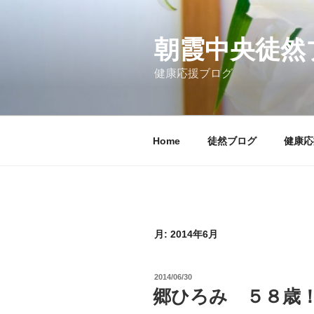
コ
ン
テ
朝霞中央徒然
ン
健康応援ブログ
ツ
へ
ス
キ
Home
徒然ブログ
健康応
ッ
プ
月:
2014年6月
投
2014/06/30
稿
郷ひろみ ５８歳
日: