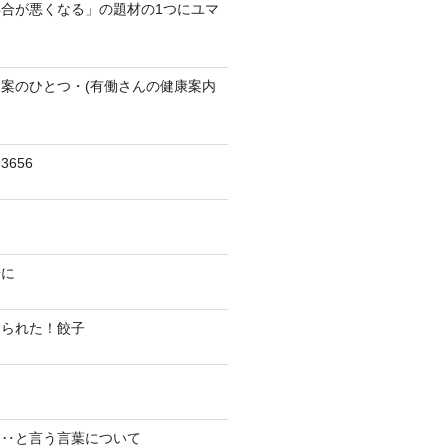
合が悪くなる」の題材の1つにユマ
案のひとつ・(有働さんの健康案内
656
陽に
切られた！餃子
り‥と言う言葉について