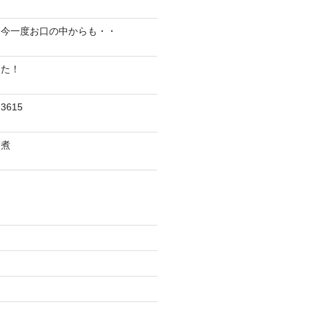
、今一度お口の中からも・・
した！
615
ぎ煮