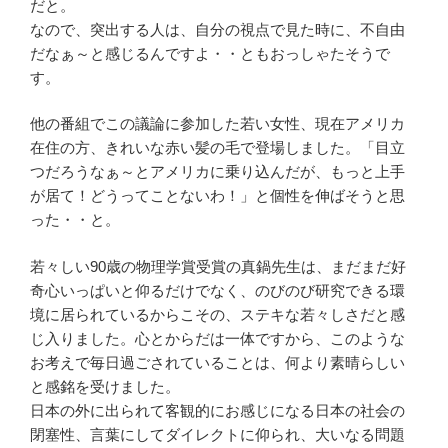
だと。
なので、突出する人は、自分の視点で見た時に、不自由
だなぁ～と感じるんですよ・・ともおっしゃたそうで
す。
他の番組でこの議論に参加した若い女性、現在アメリカ
在住の方、きれいな赤い髪の毛で登場しました。「目立
つだろうなぁ～とアメリカに乗り込んだが、もっと上手
が居て！どうってことないわ！」と個性を伸ばそうと思
った・・と。
若々しい90歳の物理学賞受賞の真鍋先生は、まだまだ好
奇心いっぱいと仰るだけでなく、のびのび研究できる環
境に居られているからこその、ステキな若々しさだと感
じ入りました。心とからだは一体ですから、このような
お考えで毎日過ごされていることは、何より素晴らしい
と感銘を受けました。
日本の外に出られて客観的にお感じになる日本の社会の
閉塞性、言葉にしてダイレクトに仰られ、大いなる問題