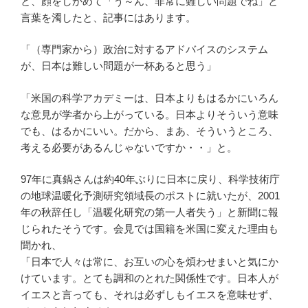
と、顔をしかめて「う～ん、非常に難しい問題でね」と
言葉を濁したと、記事にはあります。
「（専門家から）政治に対するアドバイスのシステム
が、日本は難しい問題が一杯あると思う」
「米国の科学アカデミーは、日本よりもはるかにいろん
な意見が学者から上がっている。日本よりそういう意味
でも、はるかにいい。だから、まあ、そういうところ、
考える必要があるんじゃないですか・・」と。
97年に真鍋さんは約40年ぶりに日本に戻り、科学技術庁
の地球温暖化予測研究領域長のポストに就いたが、2001
年の秋辞任し「温暖化研究の第一人者失う」と新聞に報
じられたそうです。会見では国籍を米国に変えた理由も
聞かれ、
「日本で人々は常に、お互いの心を煩わせまいと気にか
けています。とても調和のとれた関係性です。日本人が
イエスと言っても、それは必ずしもイエスを意味せず、