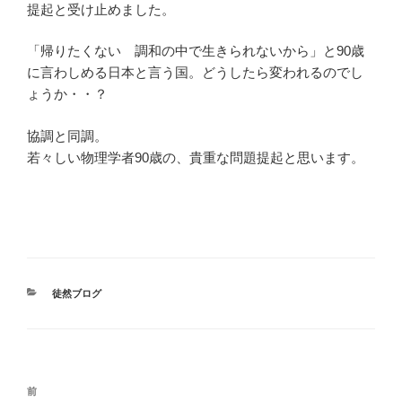
提起と受け止めました。
「帰りたくない 調和の中で生きられないから」と90歳
に言わしめる日本と言う国。どうしたら変われるのでし
ょうか・・？
協調と同調。
若々しい物理学者90歳の、貴重な問題提起と思います。
カ
徒然ブログ
テ
ゴ
リ
ー
投
前
前