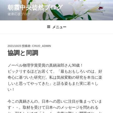
コ
朝霞中央徒然ブログ
ン
健康応援ブログ
テ
ン
ツ
メニュー
へ
ス
キ
投
2021/10/23
投稿者:
CHUO_ADMIN
稿
ッ
協調と同調
日:
プ
ノーベル物理学賞受賞の真鍋淑郎さん90歳！
ビックリするほどお若くて、「最もおもしろいのは、好
奇心に基づいた研究だ。私は気候変動の研究を本当に楽
しいと思ってやってきた」と語る姿もまた実に若々し
い！
今この真鍋さんの、日本への思いに注目が集まっていま
す・・。取材を受けて日本へのメッセージを問われる