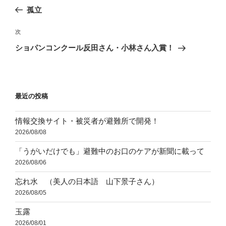
稿
の
孤立
ナ
投
ビ
稿
次
次
ゲ
の
ショパンコンクール反田さん・小林さん入賞！
投
ー
稿
シ
ョ
最近の投稿
ン
情報交換サイト・被災者が避難所で開発！
2026/08/08
「うがいだけでも」避難中のお口のケアが新聞に載って
2026/08/06
忘れ水 （美人の日本語 山下景子さん）
2026/08/05
玉露
2026/08/01