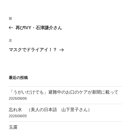
リ
ー
投
前
前
稿
の
再びIVY・石津謙介さん
ナ
投
ビ
稿
次
次
ゲ
の
マスクでドライアイ！？
投
ー
稿
シ
ョ
最近の投稿
ン
「うがいだけでも」避難中のお口のケアが新聞に載って
2026/08/06
忘れ水 （美人の日本語 山下景子さん）
2026/08/05
玉露