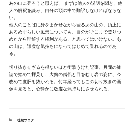
あの山に登ろうと思えば、 まずは他人の説明を聞き、他
人の解釈を読み、自分の頭の中で翻訳しなければならな
い。
他人のことばに身をまかせながら登るあの山の、頂上に
あるめずらしい風景についても、自分がそこまで登りつ
めたから理解する権利がある、と思ってはいけない。あ
の山は、謙虚な気持ちになってはじめて登れるのであ
る。
切り抜きせざるを得ないほど衝撃うけた記事。月間の雑
誌で始めて拝見し、大勢の僧侶と目をむく岩の姿に、今
改めて度肝を抜かれる。何年経ってもこの切り抜きの画
像を見ると、心静かに敬虔な気持ちにさせられる。
カ
徒然ブログ
テ
ゴ