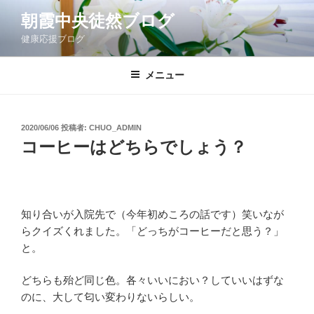
コ
朝霞中央徒然ブログ
ン
健康応援ブログ
テ
ン
ツ
メニュー
へ
ス
キ
投
2020/06/06
投稿者:
CHUO_ADMIN
稿
ッ
コーヒーはどちらでしょう？
日:
プ
知り合いが入院先で（今年初めころの話です）笑いなが
らクイズくれました。「どっちがコーヒーだと思う？」
と。
どちらも殆ど同じ色。各々いいにおい？していいはずな
のに、大して匂い変わりないらしい。