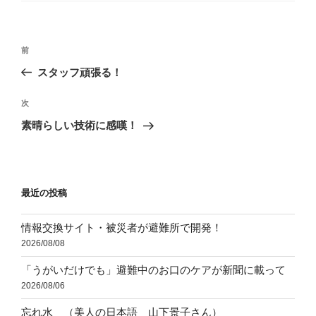
リ
ー
投
前
前
稿
の
スタッフ頑張る！
ナ
投
ビ
稿
次
次
ゲ
の
素晴らしい技術に感嘆！
投
ー
稿
シ
ョ
最近の投稿
ン
情報交換サイト・被災者が避難所で開発！
2026/08/08
「うがいだけでも」避難中のお口のケアが新聞に載って
2026/08/06
忘れ水 （美人の日本語 山下景子さん）