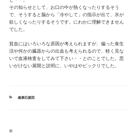
その知らせとして、お口の中が熱くなったりするそう
で、そうすると脳から「冷やして」の指示が出て、氷が
欲しくなったりするそうです。にわかに理解できません
でした。
貧血にはいろいろな原因が考えられますが、偏った食生
活や何かの臓器からの出血も考えられるので、軽く見な
いで血液検査をしてみて下さい・・とのことでした。思
いがけない展開と説明に、いやはやビックリでした。
カ
健康応援団
テ
ゴ
リ
ー
投
前
前
稿