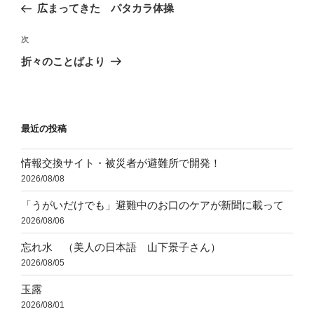
の
広まってきた パタカラ体操
ナ
投
ビ
稿
次
次
ゲ
の
折々のことばより
投
ー
稿
シ
ョ
最近の投稿
ン
情報交換サイト・被災者が避難所で開発！
2026/08/08
「うがいだけでも」避難中のお口のケアが新聞に載って
2026/08/06
忘れ水 （美人の日本語 山下景子さん）
2026/08/05
玉露
2026/08/01