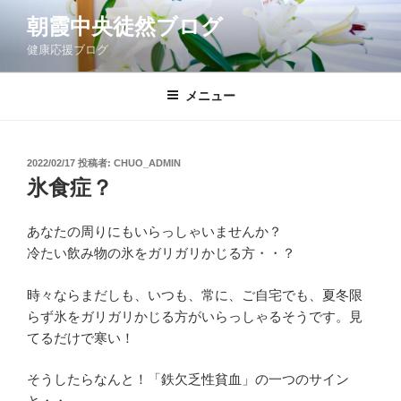
コ
朝霞中央徒然ブログ
ン
健康応援ブログ
テ
ン
ツ
メニュー
へ
ス
キ
投
2022/02/17
投稿者:
CHUO_ADMIN
稿
ッ
氷食症？
日:
プ
あなたの周りにもいらっしゃいませんか？
冷たい飲み物の氷をガリガリかじる方・・？
時々ならまだしも、いつも、常に、ご自宅でも、夏冬限
らず氷をガリガリかじる方がいらっしゃるそうです。見
てるだけで寒い！
そうしたらなんと！「鉄欠乏性貧血」の一つのサイン
と・・。