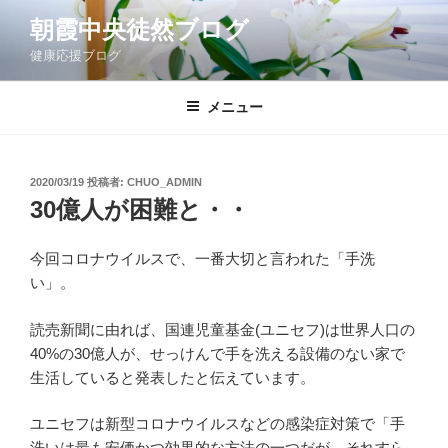
コ
朝霞中央徒然ブログ
ン
健康応援ブログ
テ
ン
ツ
メニュー
へ
ス
キ
投
2020/03/19
投稿者:
CHUO_ADMIN
稿
ッ
30億人が困難と・・
日:
プ
今回コロナウイルスで、一番大切と言われた「手洗
い」。
読売新聞に由れば、国連児童基金(ユニセフ)は世界人口の
40%の30億人が、せっけんで手を洗える設備のない家で
生活していると発表したと伝えています。
ユニセフは新型コロナウイルスなどの感染症対策で「手
洗いは最も安価かつ効果的な方法の一つだが、それすら