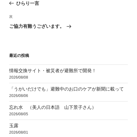
の
ひらり一言
ナ
投
ビ
稿
次
次
ゲ
の
ご協力有難うございます。
投
ー
稿
シ
ョ
最近の投稿
ン
情報交換サイト・被災者が避難所で開発！
2026/08/08
「うがいだけでも」避難中のお口のケアが新聞に載って
2026/08/06
忘れ水 （美人の日本語 山下景子さん）
2026/08/05
玉露
2026/08/01