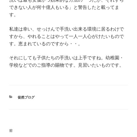
できない人が何十億人もいる」と警告したと載ってま
す。
私達は幸い、せっけんで手洗い出来る環境に居るわけで
すから、やれることはやって一人一人心がけたいもので
す。恵まれているのですから・・。
それにしても子供たちの手洗いは上手ですね。幼稚園・
学校などでのご指導の賜物です。見習いたいものです。
カ
徒然ブログ
テ
ゴ
リ
ー
投
前
前
稿