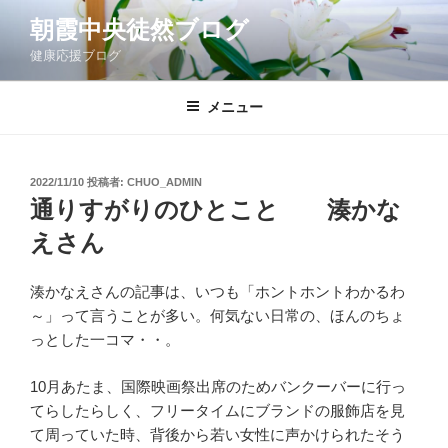
コ
朝霞中央徒然ブログ
ン
健康応援ブログ
テ
ン
ツ
メニュー
へ
ス
キ
投
2022/11/10
投稿者:
CHUO_ADMIN
稿
ッ
通りすがりのひとこと 湊かな
日:
プ
えさん
湊かなえさんの記事は、いつも「ホントホントわかるわ
～」って言うことが多い。何気ない日常の、ほんのちょ
っとした一コマ・・。
10月あたま、国際映画祭出席のためバンクーバーに行っ
てらしたらしく、フリータイムにブランドの服飾店を見
て周っていた時、背後から若い女性に声かけられたそう