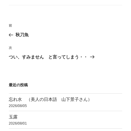
ゴ
リ
ー
投
前
前
稿
の
秋刀魚
ナ
投
ビ
稿
次
次
ゲ
の
つい、すみません と言ってしまう・・
投
ー
稿
シ
ョ
最近の投稿
ン
忘れ水 （美人の日本語 山下景子さん）
2026/08/05
玉露
2026/08/01