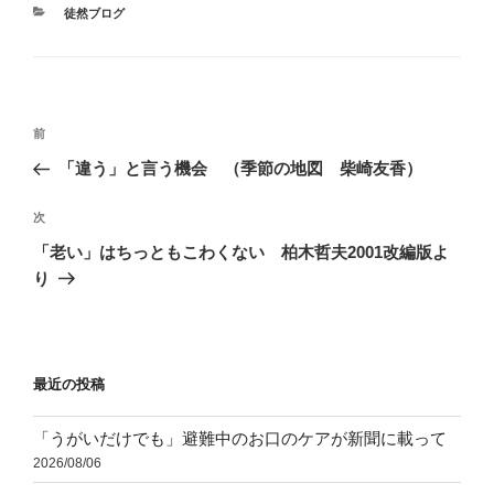
カ
徒然ブログ
テ
ゴ
リ
ー
投
前
前
稿
の
「違う」と言う機会 （季節の地図 柴崎友香）
ナ
投
ビ
稿
次
次
ゲ
の
「老い」はちっともこわくない 柏木哲夫2001改編版よ
投
ー
り
稿
シ
ョ
ン
最近の投稿
「うがいだけでも」避難中のお口のケアが新聞に載って
2026/08/06