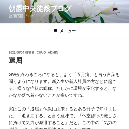
コ
朝霞中央徒然ブログ
ン
健康応援ブログ
テ
ン
ツ
メニュー
へ
ス
キ
投
2022/08/04
投稿者:
CHUO_ADMIN
稿
ッ
退屈
日:
プ
GWが終わるころになると、よく「五月病」と言う言葉を
聞くようになります。新入生や新入社員の方などに起こ
る、様々な症状の総称。たしかに環境が変化すると、な
かなか落ち着かないことが多いですね。
実はこの「退屈」仏教に由来するとある冊子で知りまし
た。「退き屈する」と言う意味で、「仏堂修行の厳しさ
に負けて気力が減退すること」だと。この中の「気力の