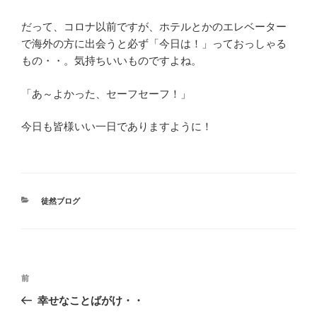
だって、コロナ以前ですが、ホテルとかのエレベーター
で海外の方に出会うと必ず「今日は！」っておっしゃる
もの・・。気持ちいいものですよね。
「あ～よかった、セーフセーフ！」
今日も皆様いい一日でありますように！
カ
徒然ブログ
テ
ゴ
リ
ー
投
前
前
稿
の
幸せなことばがけ・・
ナ
投