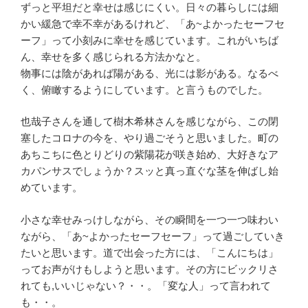
ずっと平坦だと幸せは感じにくい。日々の暮らしには細
かい緩急で幸不幸があるけれど、「あ~よかったセーフセ
ーフ」って小刻みに幸せを感じています。これがいちば
ん、幸せを多く感じられる方法かなと。
物事には陰があれば陽がある、光には影がある。なるべ
く、俯瞰するようにしています。と言うものでした。
也哉子さんを通して樹木希林さんを感じながら、この閉
塞したコロナの今を、やり過ごそうと思いました。町の
あちこちに色とりどりの紫陽花が咲き始め、大好きなア
カパンサスでしょうか？スッと真っ直ぐな茎を伸ばし始
めています。
小さな幸せみっけしながら、その瞬間を一つ一つ味わい
ながら、「あ~よかったセーフセーフ」って過ごしていき
たいと思います。道で出会った方には、「こんにちは」
ってお声がけもしようと思います。その方にビックリさ
れても,いいじゃない？・・。「変な人」って言われて
も・・。