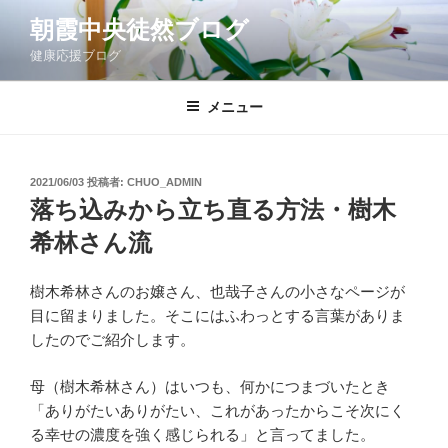
コ
朝霞中央徒然ブログ
ン
健康応援ブログ
テ
ン
ツ
メニュー
へ
ス
キ
投
2021/06/03
投稿者:
CHUO_ADMIN
稿
ッ
落ち込みから立ち直る方法・樹木
日:
プ
希林さん流
樹木希林さんのお嬢さん、也哉子さんの小さなページが
目に留まりました。そこにはふわっとする言葉がありま
したのでご紹介します。
母（樹木希林さん）はいつも、何かにつまづいたとき
「ありがたいありがたい、これがあったからこそ次にく
る幸せの濃度を強く感じられる」と言ってました。