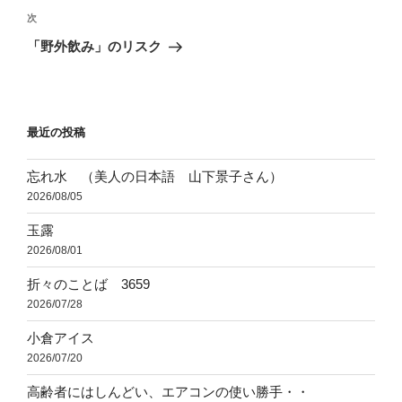
ビ
稿
次
次
ゲ
の
「野外飲み」のリスク
投
ー
稿
シ
ョ
最近の投稿
ン
忘れ水 （美人の日本語 山下景子さん）
2026/08/05
玉露
2026/08/01
折々のことば 3659
2026/07/28
小倉アイス
2026/07/20
高齢者にはしんどい、エアコンの使い勝手・・