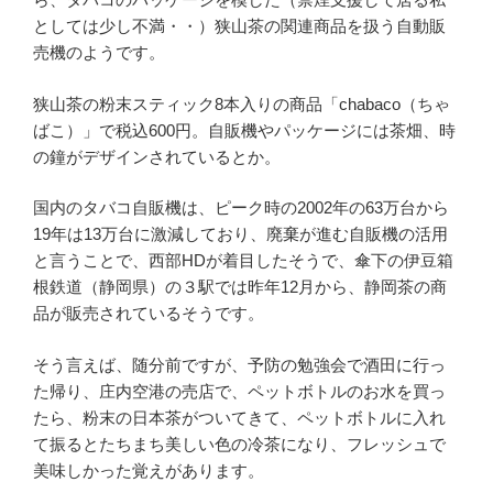
としては少し不満・・）狭山茶の関連商品を扱う自動販
売機のようです。
狭山茶の粉末スティック8本入りの商品「chabaco（ちゃ
ばこ）」で税込600円。自販機やパッケージには茶畑、時
の鐘がデザインされているとか。
国内のタバコ自販機は、ピーク時の2002年の63万台から
19年は13万台に激減しており、廃棄が進む自販機の活用
と言うことで、西部HDが着目したそうで、傘下の伊豆箱
根鉄道（静岡県）の３駅では昨年12月から、静岡茶の商
品が販売されているそうです。
そう言えば、随分前ですが、予防の勉強会で酒田に行っ
た帰り、庄内空港の売店で、ペットボトルのお水を買っ
たら、粉末の日本茶がついてきて、ペットボトルに入れ
て振るとたちまち美しい色の冷茶になり、フレッシュで
美味しかった覚えがあります。