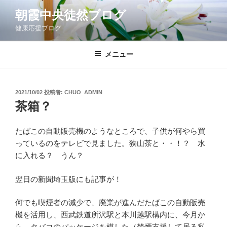
コ
朝霞中央徒然ブログ
ン
健康応援ブログ
テ
ン
ツ
メニュー
へ
ス
キ
投
2021/10/02
投稿者:
CHUO_ADMIN
稿
ッ
茶箱？
日:
プ
たばこの自動販売機のようなところで、子供が何やら買
っているのをテレビで見ました。狭山茶と・・！？ 水
に入れる？ うん？
翌日の新聞埼玉版にも記事が！
何でも喫煙者の減少で、廃業が進んだたばこの自動販売
機を活用し、西武鉄道所沢駅と本川越駅構内に、今月か
ら、タバコのパッケージを模した（禁煙支援して居る私