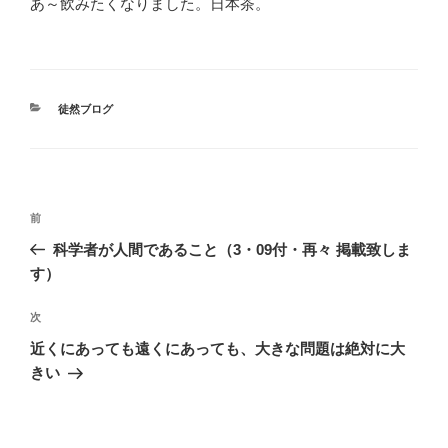
あ～飲みたくなりました。日本茶。
カ
徒然ブログ
テ
ゴ
リ
ー
投
前
前
稿
の
科学者が人間であること（3・09付・再々 掲載致しま
ナ
投
す）
ビ
稿
ゲ
次
次
の
ー
近くにあっても遠くにあっても、大きな問題は絶対に大
投
シ
きい
稿
ョ
ン