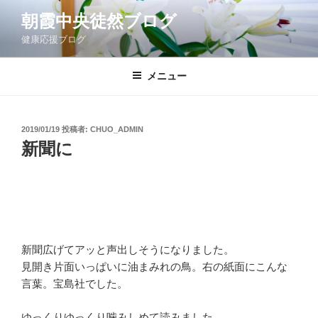
コ
朝霞中央徒然ブログ
ン
健康応援ブログ
テ
ン
ツ
メニュー
へ
ス
キ
投
2019/01/19
投稿者:
CHUO_ADMIN
稿
ッ
新聞に
日:
プ
新聞広げてアッと声出しそうになりました。
見開き片面いっぱいに油まみれの鳥。右の紙面にこんな
言葉。宝島社でした。
ゆっくりゆっくり噛みしめて読みました。