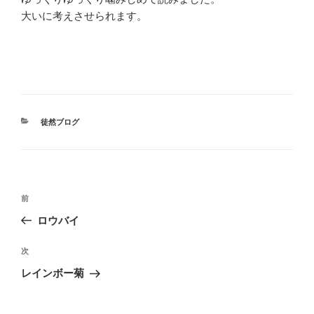
大いに考えさせられます。
カ
徒然ブログ
テ
ゴ
リ
ー
投
前
前
稿
の
ロウバイ
ナ
投
ビ
稿
次
次
ゲ
の
レインボー菊
投
ー
稿
シ