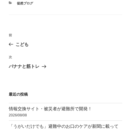
カ
徒然ブログ
テ
ゴ
リ
ー
投
前
前
稿
の
こども
ナ
投
ビ
稿
次
次
ゲ
の
バナナと筋トレ
投
ー
稿
シ
ョ
最近の投稿
ン
情報交換サイト・被災者が避難所で開発！
2026/08/08
「うがいだけでも」避難中のお口のケアが新聞に載って