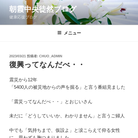
コ
朝霞中央徒然ブログ
ン
健康応援ブログ
テ
ン
ツ
メニュー
へ
ス
キ
投
2023/03/21
投稿者:
CHUO_ADMIN
稿
ッ
復興ってなんだべ・・
日:
プ
震災から12年
「5400人の被災地からの声を掘る」と言う番組見ました
「震災ってなんだべ・・」とおじいさん
未だに「どうしていいか、わかりません」と言うご婦人
中でも「気持ちまで、仮設よ」と涙こらえて仰る女性
に、思わずも胸つまりました。