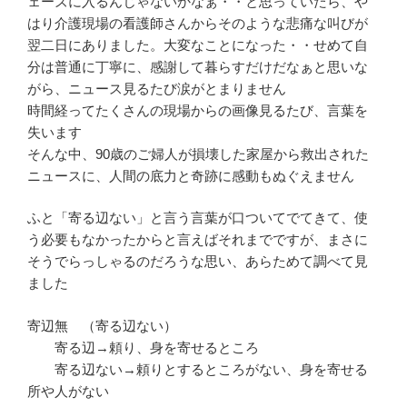
ェーズに入るんじゃないかなぁ・・と思っていたら、や
はり介護現場の看護師さんからそのような悲痛な叫びが
翌二日にありました。大変なことになった・・せめて自
分は普通に丁寧に、感謝して暮らすだけだなぁと思いな
がら、ニュース見るたび涙がとまりません
時間経ってたくさんの現場からの画像見るたび、言葉を
失います
そんな中、90歳のご婦人が損壊した家屋から救出された
ニュースに、人間の底力と奇跡に感動もぬぐえません
ふと「寄る辺ない」と言う言葉が口ついてでてきて、使
う必要もなかったからと言えばそれまでですが、まさに
そうでらっしゃるのだろうな思い、あらためて調べて見
ました
寄辺無 （寄る辺ない）
寄る辺→頼り、身を寄せるところ
寄る辺ない→頼りとするところがない、身を寄せる
所や人がない