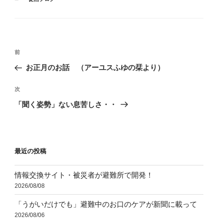
テ
ゴ
リ
ー
投
前
前
稿
の
お正月のお話 （アーユスふゆの栞より）
ナ
投
ビ
稿
次
次
ゲ
の
「聞く姿勢」ない息苦しさ・・
投
ー
稿
シ
ョ
最近の投稿
ン
情報交換サイト・被災者が避難所で開発！
2026/08/08
「うがいだけでも」避難中のお口のケアが新聞に載って
2026/08/06