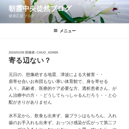
コ
朝霞中央徒然ブログ
ン
健康応援ブログ
テ
ン
ツ
メニュー
へ
ス
キ
投
2024/01/08
投稿者:
CHUO_ADMIN
稿
ッ
寄る辺ない？
日:
プ
元日の、想像絶する地震、津波による大被害・・
肩寄せ合いお布団もない寒い体育館で、身を寄せる
人々。高齢者、医療的ケア必要な方、透析患者さん、が
ん治療中の方・・どうしてらっしゃるんだろう・・と心
配がきりがありません
水不足から、飲食も出来ず、歯ブラシはもちろん、入れ
歯のお手入れも出来ず、おっつけ感染が広がって第二フ