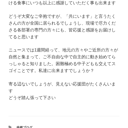
ける食事にいつも以上に感謝していただく事も出来ます
どうぞ大変なご辛抱ですが、「共にいます」と言うたく
さんの方が全国に居られるでしょうし、現場で尽力くだ
さる各部署の専門の方々にも、皆応援と感謝をお届けし
てると思います
ニュースでは1週間経って、地元の方々やご近所の方々が
自然と集まって、ご不自由な中で自主的に動き始めてら
っしゃると知りました。困難極める中子どもも交えてス
ゴイことです。私達に出来ますでしょうか？
寄る辺ないでしょうが、見えない応援団がたくさんいま
す
どうぞ踏ん張って下さい
カ
徒然ブログ