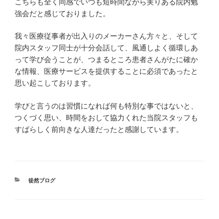
こちらも全く同感でいつも短時間ながら実りある院内勉
強会だと感じておりました。
我々医療従事者が出入りのメーカーさん方々と、そして
院内スタッフ同士が十分会話して、風通しよく循環しあ
って学び会うことが、つまるところ患者さんがたに確か
な情報、医療サービスを提供することに必須であったと
思い起こしております。
学びと言うのは習慣になれば何も特別な事ではないと、
つくづく思い、時間をおして協力くれた当院スタッフも
すばらしく前向きな人達だったと感謝しています。
カ
徒然ブログ
テ
ゴ
リ
ー