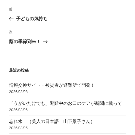
投
前
前
稿
の
子どもの気持ち
ナ
投
ビ
稿
次
次
ゲ
の
蕗の季節到来！
投
ー
稿
シ
ョ
最近の投稿
ン
情報交換サイト・被災者が避難所で開発！
2026/08/08
「うがいだけでも」避難中のお口のケアが新聞に載って
2026/08/06
忘れ水 （美人の日本語 山下景子さん）
2026/08/05