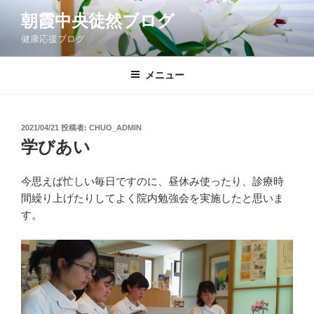
コ
朝霞中央徒然ブログ
ン
健康応援ブログ
テ
ン
ツ
メニュー
へ
ス
キ
投
2021/04/21
投稿者:
CHUO_ADMIN
稿
ッ
学びあい
日:
プ
今思えば忙しい毎日ですのに、昼休み使ったり、診療時
間繰り上げたりしてよく院内勉強会を実施したと思いま
す。