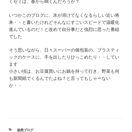
くセミは、春から鳴くんだろうか？
いつかこのブログに、氷が溶けてなくなるらしい近い将
来・・と書いたけれどそんなにすごいスピードで温暖化
進んでいるのだ！と改めて自分事だと強烈に思った番組
でした
そう思いながら、日々スーパーの個包装の、プラスティ
ックのケースに、手を出したりひっこめたり・・してい
ます
小さい頃は、お豆腐買いにお鍋を持って行き、野菜も何
も新聞紙でくるんでたよね？と言ってもしゃーない
か・・
カ
徒然ブログ