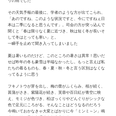
リの雨でした
その天気予報の最後に、学者のような方が出てこられ、
「あのですね、このような状況ですと、今にですねぇ日
本は二季になると思うんです」。司会の方が突っ込んで
聞くと「春は限りなく夏に近づき、秋は短く冬が長いそ
して冬はとっても寒い」と。
一瞬手を止めて聞き入ってしまいました
夏は暑いものだけど、このところの暑さは異常！思いだ
せば昨年の冬も豪雪は半端なかったし。もっと言えば私
たちの着るものも、春・夏・秋・冬と言う区別はなくな
ってるように思う
フキノトウが芽を出し、梅の蕾がふくらみ、桜が続く、
菖蒲がさき、紫陽花が続き、芙蓉や百日紅が青空に映
え、モミジが色づき、松ぼっくりやどんぐりがシックな
色で足元にころがる。そんなことはどうなるのだろう
今鳴いておかなきゃ大変とばかりに今「ミンミ～ン」鳴