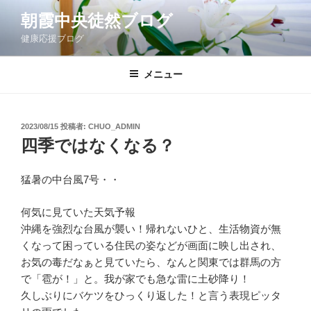
コ
朝霞中央徒然ブログ
ン
健康応援ブログ
テ
ン
ツ
メニュー
へ
ス
キ
投
2023/08/15
投稿者:
CHUO_ADMIN
稿
ッ
四季ではなくなる？
日:
プ
猛暑の中台風7号・・
何気に見ていた天気予報
沖縄を強烈な台風が襲い！帰れないひと、生活物資が無
くなって困っている住民の姿などが画面に映し出され、
お気の毒だなぁと見ていたら、なんと関東では群馬の方
で「雹が！」と。我が家でも急な雷に土砂降り！
久しぶりにバケツをひっくり返した！と言う表現ピッタ