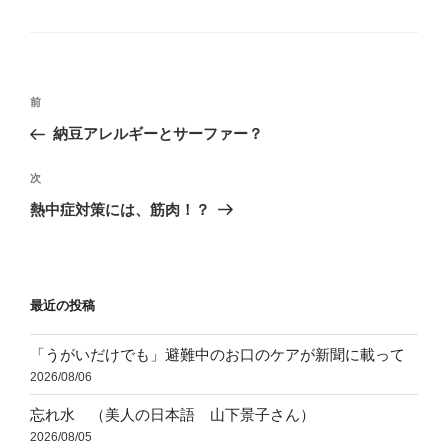
テ
ゴ
リ
ー
投
前
前
稿
の
納豆アレルギーとサーファー？
ナ
投
ビ
稿
次
次
ゲ
の
熱中症対策には、筋肉！？
投
ー
稿
シ
ョ
最近の投稿
ン
「うがいだけでも」避難中のお口のケアが新聞に載って
2026/08/06
忘れ水 （美人の日本語 山下景子さん）
2026/08/05