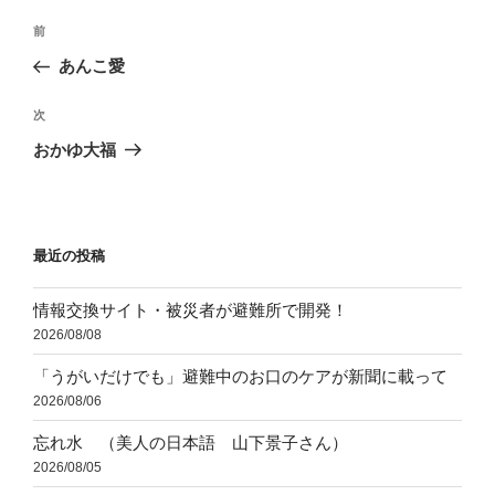
投
前
前
稿
の
あんこ愛
ナ
投
ビ
稿
次
次
ゲ
の
おかゆ大福
投
ー
稿
シ
ョ
最近の投稿
ン
情報交換サイト・被災者が避難所で開発！
2026/08/08
「うがいだけでも」避難中のお口のケアが新聞に載って
2026/08/06
忘れ水 （美人の日本語 山下景子さん）
2026/08/05