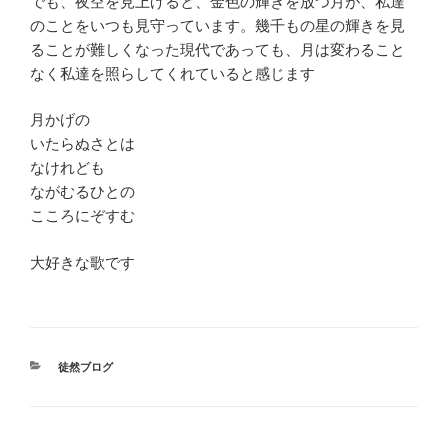
でも、夜空を見上げると、金色の輝きを放つ月が、私達
のことをいつも見守っています。幾千もの星の輝きを見
ることが難しくなった現代であっても、月は変わること
なく私達を照らしてくれていると感じます
月かげの
いたらぬさとは
なけれども
ながむるひとの
こころにぞすむ
大好きな歌です
カ
徒然ブログ
テ
ゴ
リ
ー