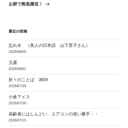
ゲ
の
お餅で救急搬送！
投
ー
稿
シ
ョ
最近の投稿
ン
忘れ水 （美人の日本語 山下景子さん）
2026/08/05
玉露
2026/08/01
折々のことば 3659
2026/07/28
小倉アイス
2026/07/20
高齢者にはしんどい、エアコンの使い勝手・・
2026/07/15