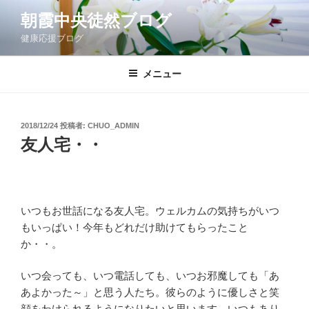
コ
朝霞中央徒然ブログ
ン
健康応援ブログ
テ
ン
ツ
メニュー
へ
ス
キ
投
2018/12/24
投稿者:
CHUO_ADMIN
稿
ッ
友人宅・・
日:
プ
いつもお世話になる友人宅。ウェルカムの気持ちがいつ
もいっぱい！今年もどれだけ助けてもらったこと
か・・。
いつ会っても、いつ電話しても、いつお邪魔しても「あ
あよかった～」と思う人たち。彼らのように優しさと笑
顔をわけられるようになりたいと思います。いつもあり