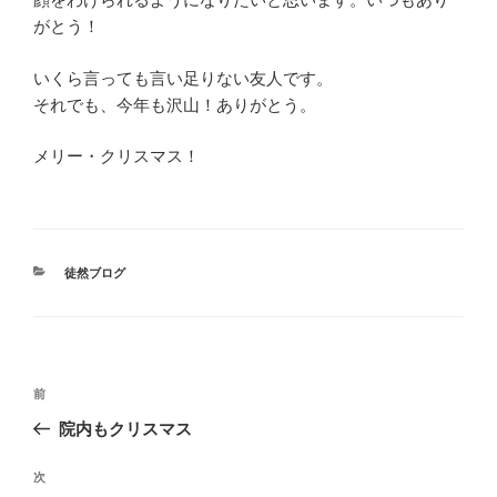
がとう！
いくら言っても言い足りない友人です。
それでも、今年も沢山！ありがとう。
メリー・クリスマス！
カ
徒然ブログ
テ
ゴ
リ
ー
投
前
前
稿
の
院内もクリスマス
ナ
投
ビ
稿
次
次