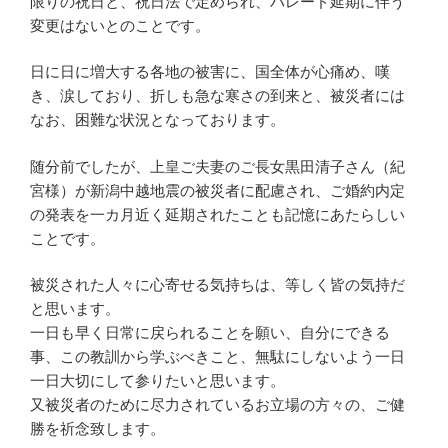
限りの祝日と、祝日法で定められ、パレード延期に伴う
変更はないとのことです。
日に日に増大する各地の被害に、国全体が心痛め、嘆
き、涙しており、折しも急な寒さの到来と、被災者には
なお、困難な状況となっております。
随分前でしたが、上皇ご夫妻のご長女黒田清子さん（紀
宮様）が新潟中越地震の被災者に配慮され、ご婚約内定
の発表を一カ月近く延期されたことも記憶にあたらしい
ことです。
被災された人々に心寄せる気持ちは、等しく皆の気持だ
と思います。
一日も早く日常に戻られることを願い、自分にできる
事、この教訓から学ぶべきこと、無駄にしないよう一日
一日大切にして参りたいと思います。
又被災者のために尽力されているお立場の方々の、ご健
勝を祈念致します。