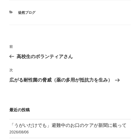
カ
徒然ブログ
テ
ゴ
リ
ー
投
前
前
稿
の
高校生のボランティアさん
ナ
投
ビ
稿
次
次
ゲ
の
広がる耐性菌の脅威（薬の多用が抵抗力を生み）
投
ー
稿
シ
ョ
最近の投稿
ン
「うがいだけでも」避難中のお口のケアが新聞に載って
2026/08/06