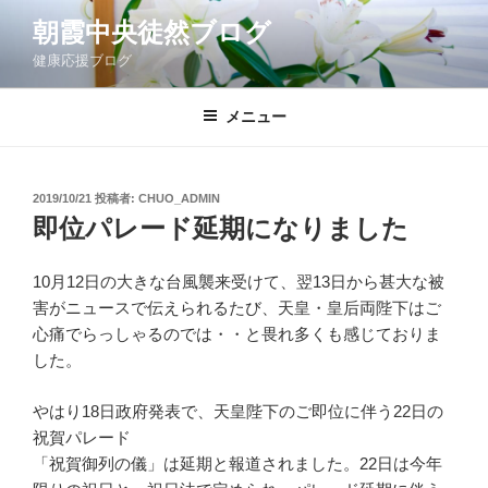
コ
朝霞中央徒然ブログ
ン
健康応援ブログ
テ
ン
ツ
メニュー
へ
ス
キ
投
2019/10/21
投稿者:
CHUO_ADMIN
稿
ッ
即位パレード延期になりました
日:
プ
10月12日の大きな台風襲来受けて、翌13日から甚大な被
害がニュースで伝えられるたび、天皇・皇后両陛下はご
心痛でらっしゃるのでは・・と畏れ多くも感じておりま
した。
やはり18日政府発表で、天皇陛下のご即位に伴う22日の
祝賀パレード
「祝賀御列の儀」は延期と報道されました。22日は今年