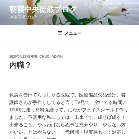
コ
朝霞中央徒然ブログ
ン
健康応援ブログ
テ
ン
ツ
メニュー
へ
ス
キ
投
2020/04/23
投稿者:
CHUO_ADMIN
稿
ッ
内職？
日:
プ
救急を受けてらっしゃる医院で、医療備品欠品受け、看
護師さんが手作りしてると言うTV見て、空いてる時間に
100均に走り材料見繕って、にわかフェイスシールド作り
ました。不器用な私にしては上出来です。成せば成る！
出来ること、やらねばならぬ事は充分やり、やらない方
がいいことはやらない！ 危機感・現実感もって対応し