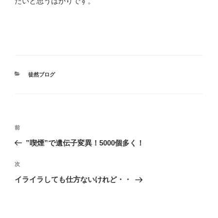
たいと思うばかりです。
カ
徒然ブログ
テ
ゴ
リ
ー
投
前
前
稿
の
”喫煙”で遺伝子変異！5000個多く！
ナ
投
ビ
稿
次
次
ゲ
の
イライラしても仕方ないけれど・・
投
ー
稿
シ
ョ