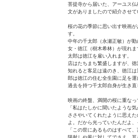
菩提寺から届いた、アーユス仏
文がありましたので紹介させて
桜の花の季節に思い出す映画が
す。
中年の千太郎（永瀬正敏）が勤
女・徳江（樹木希林）が現れま
太郎は徳江を雇い入れます。
店はたちまち繁盛しますが、徳
知れると客足は遠のき、徳江は
郎は徳江の住む全生園に足を運
過去を持つ千太郎自身が生き直
映画の終盤、満開の桜に重なっ
「私はたしかに聞いたような気
ささやいてくれたように思えた
よ。だから光っていたんだよ、
「この世にあるものはすべて、
陽射しや風に対してでさえ、耳