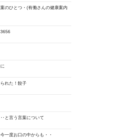
案のひとつ・(有働さんの健康案内
656
陽に
切られた！餃子
り‥と言う言葉について
、今一度お口の中からも・・