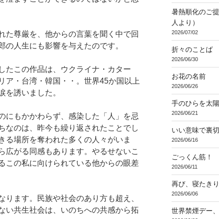
暑熱順化のご提
人より）
2026/07/02
れた尊厳を、他からの言葉を聞く中で回
郎の人生にも影響を与えたのです。
折々のことば 3
2026/06/30
したこの作品は、ウクライナ・カター
お花の名前
リア・台湾・韓国・・。世界45か国以上
2026/06/26
涙を誘いました。
手のひらを太
2026/06/21
のにもかかわらず、感染した「人」を忌
ちなのは、昨今も繰り返されたことでし
いい意味で裏
きる場所を奪われた多くの人々がいま
2026/06/16
ら広がる同感もあります。やるせないこ
ごっくん筋！
るこの私に向けられている他からの眼差
2026/06/11
再び、寝たき
2026/06/06
なります。民族や社会のあり方も超え、
ない共生社会は、いのちへの共感から拓
世界禁煙デー