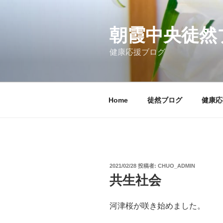
コ
ン
テ
朝霞中央徒然
ン
健康応援ブログ
ツ
へ
ス
キ
Home
徒然ブログ
健康応
ッ
プ
投
2021/02/28
投稿者:
CHUO_ADMIN
稿
共生社会
日:
河津桜が咲き始めました。