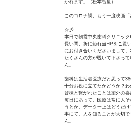
かれます。（松本智量）
このコロナ禍、もう一度映画「
☆彡
本日で朝霞中央歯科クリニック
長い間、折に触れ当HPをご覧
にお付き合いくださいまして、
たくさんの方が覗いて下さって
ん。
歯科は生活者医療だと思って3
十分お役に立てたかどうか？わ
皆様と繋がれたことは望外の喜
毎日にあって、医療は常に人そ
うとか、データー上はどうだけ
事にて、人を知ることが大切で
ん。