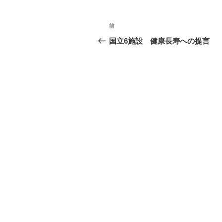
ー
投
前
前
稿
の
国立6施設 健康長寿への提言
投
ナ
稿
ビ
ゲ
ー
シ
ョ
ン