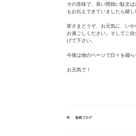
その意味で、長い間拙い駄文ば
もお伝えできていましたら嬉し
皆さまどうぞ、お元気に、いや
お過ごしください。そしてご自
げて下さい。
今後は他のページで日々を綴ら
お元気で！
カ
徒然ブログ
テ
ゴ
リ