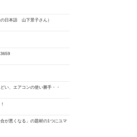
人の日本語 山下景子さん）
659
んどい、エアコンの使い勝手・・
に！
合が悪くなる」の題材の1つにユマ