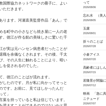
って
教国際協力ネットワークの冊子に、よい
2026/08/06
いただきます。
忘れ水 （美
あります。河瀬直美監督作品「あん」で
2026/08/05
玉露
める町中の小さなどら焼き屋に一人の老
2026/08/01
す。徳江が作る餡の美味しさに驚いた千
折々のことば 3
2026/07/28
江が実は元ハンセン病患者だったことが
退職を余儀なくされます。その後、千太
小倉アイス
2026/07/20
び、その人生に触れることにより、暗い
しを促されるのでした。
高齢者にはし
2026/07/15
て、徳江のことばが流れます。
若隆景が関脇
がしたのです。月が私に向かってそっと
2026/07/12
のです。お前に、見てほしかったんだ
映画 「急に具
って」
ニテュード
言葉を持っていると私は信じています。
2026/07/07
を澄ますことができるのではないかと思