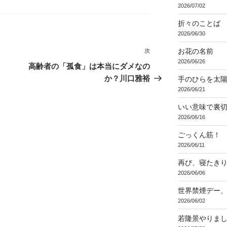
2026/07/02
折々のことば 3
2026/06/30
お花の名前
次
次
2026/06/26
の
高齢者の「孤食」は本当にダメなの
投
か？川口雅裕
手のひらを太
稿
2026/06/21
いい意味で裏
2026/06/16
ごっくん筋！
2026/06/11
再び、寝たき
2026/06/06
世界禁煙デー
2026/06/02
若隆景やりま