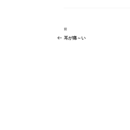
テ
ゴ
リ
ー
投
前
前
稿
の
耳が痛～い
投
ナ
稿
ビ
ゲ
ー
シ
ョ
ン