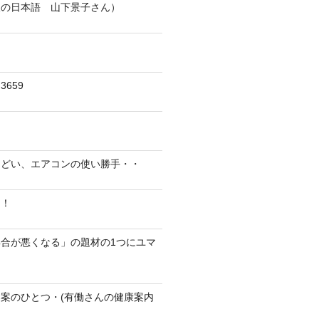
人の日本語 山下景子さん）
659
んどい、エアコンの使い勝手・・
に！
合が悪くなる」の題材の1つにユマ
案のひとつ・(有働さんの健康案内