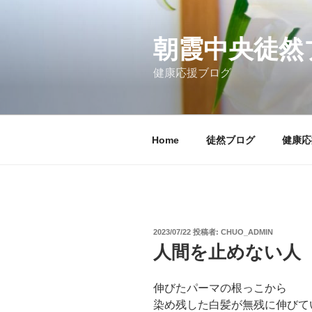
コ
ン
テ
朝霞中央徒然
ン
健康応援ブログ
ツ
へ
ス
キ
Home
徒然ブログ
健康応
ッ
プ
投
2023/07/22
投稿者:
CHUO_ADMIN
稿
人間を止めない人
日:
伸びたパーマの根っこから
染め残した白髪が無残に伸びて