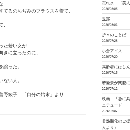
忘れ水 （美
な。
2026/08/05
すてるのちぢみのブラウスを着て、
玉露
て、
2026/08/01
折々のことば 3
2026/07/28
った若い女が
小倉アイス
向きに立ったのに、
2026/07/20
、
を譲った。
高齢者にはし
2026/07/15
いない人。
若隆景が関脇
2026/07/12
分の始末」より
映画 「急に具
ニテュード
2026/07/07
暑熱順化のご提
人より）