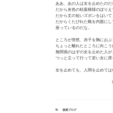
ああ、あの人は女を止めたのだ
だから灰色の枯葉模様のぽりえ
だから丈の短いズボンをはいて
だからくたびれた靴を内股にし
座っているのだな。
ところが突然、赤子を胸におぶ
ちょっと離れたところに向こう
無関係のはずの女を止めた人が
つっと立って行って若い女に席
女を止めても、人間を止めては
曽野綾子 「自
カ
徒然ブログ