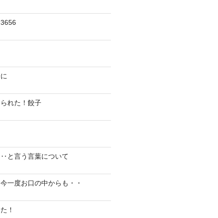
656
陽に
切られた！餃子
り‥と言う言葉について
、今一度お口の中からも・・
した！