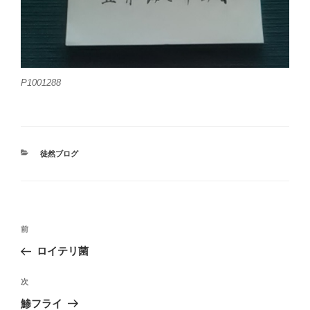
P1001288
カ
徒然ブログ
テ
ゴ
リ
ー
投
前
前
稿
の
ロイテリ菌
ナ
投
ビ
稿
次
次
ゲ
の
鯵フライ