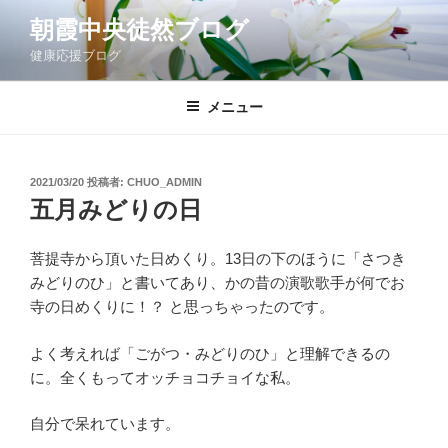
コ
朝霞中央徒然ブログ
ン
健康応援ブログ
テ
ン
ツ
メニュー
へ
ス
キ
投
2021/03/20
投稿者:
CHUO_ADMIN
稿
ッ
五月みどりの日
日:
プ
菩提寺から頂いた日めくり。13日の下のほうに「さつき
みどりのひ」と書いてあり、かの昔の演歌歌手が何でお
寺の日めくりに！？ と思っちゃったのです。
よく考えれば「ごがつ・みどりのひ」と理解できるの
に。全くもってオッチョコチョイな私。
自分で呆れています。