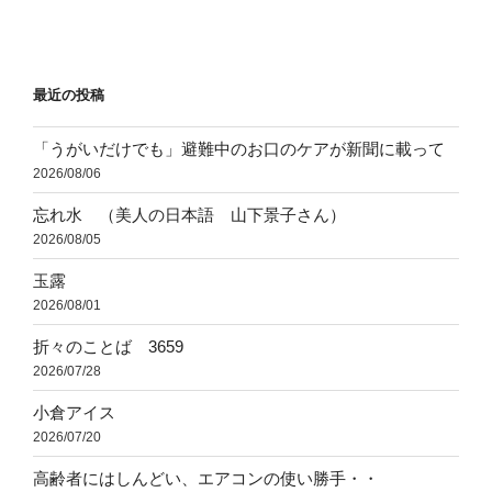
投
ー
稿
シ
ョ
最近の投稿
ン
「うがいだけでも」避難中のお口のケアが新聞に載って
2026/08/06
忘れ水 （美人の日本語 山下景子さん）
2026/08/05
玉露
2026/08/01
折々のことば 3659
2026/07/28
小倉アイス
2026/07/20
高齢者にはしんどい、エアコンの使い勝手・・