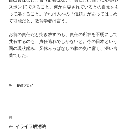
スポンド)できること。何かを委されているとの自覚をも
って処すること。それは人への「信頼」があってはじめ
て可能だと、教育学者は言う。
お前の責任だと突き放すのも、責任の所在を不明にして
共有するのも、責任逃れでしかないと。今の日本という
国の現状鑑み、又休みっぱなしの脳の奥に響く、深い言
葉でした。
カ
徒然ブログ
テ
ゴ
リ
ー
投
前
前
稿
の
イライラ解消法