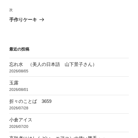
ナ
投
ビ
稿
次
次
ゲ
の
手作りケーキ
投
ー
稿
シ
ョ
最近の投稿
ン
忘れ水 （美人の日本語 山下景子さん）
2026/08/05
玉露
2026/08/01
折々のことば 3659
2026/07/28
小倉アイス
2026/07/20