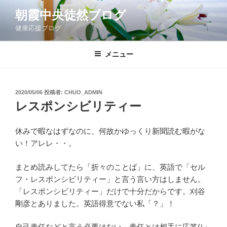
コ
朝霞中央徒然ブログ
ン
健康応援ブログ
テ
ン
ツ
メニュー
へ
ス
キ
投
2020/05/06
投稿者:
CHUO_ADMIN
稿
ッ
レスポンシビリティー
日:
プ
休みで暇なはずなのに、何故かゆっくり新聞読む暇がな
い！アレレ・・。
まとめ読みしてたら「折々のことば」に、英語で「セル
フ・レスポンシビリティー」と言う言い方はしません。
「レスポンシビリティー」だけで十分だからです。刈谷
剛彦とありました。英語得意でない私「？」！
自己責任などと言う必要はない。責任とは相手に応答(レ