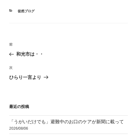
カ
徒然ブログ
テ
ゴ
リ
ー
投
前
前
稿
の
和光市は・・
ナ
投
ビ
稿
次
次
ゲ
の
ひらり一言より
投
ー
稿
シ
ョ
最近の投稿
ン
「うがいだけでも」避難中のお口のケアが新聞に載って
2026/08/06