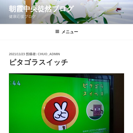
コ
朝霞中央徒然ブログ
ン
健康応援ブログ
テ
ン
ツ
メニュー
へ
ス
キ
投
2021/11/23
投稿者:
CHUO_ADMIN
稿
ッ
ピタゴラスイッチ
日:
プ