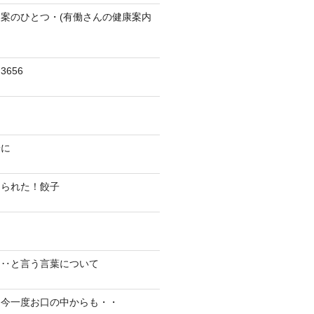
案のひとつ・(有働さんの健康案内
656
陽に
切られた！餃子
り‥と言う言葉について
、今一度お口の中からも・・