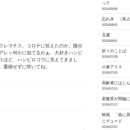
って
2026/08/06
忘れ水 （美
2026/08/05
玉露
2026/08/01
クレマチス。コロナに怯えたのか、随分
折々のことば 3
アレッ何かに似てるわぁ。大好きハシビ
2026/07/28
うほど、ハシビロコウに見えてきまし
。萎縮せずに咲いてね。
小倉アイス
2026/07/20
高齢者にはし
2026/07/15
若隆景が関脇
2026/07/12
映画 「急に具
ニテュード
2026/07/07