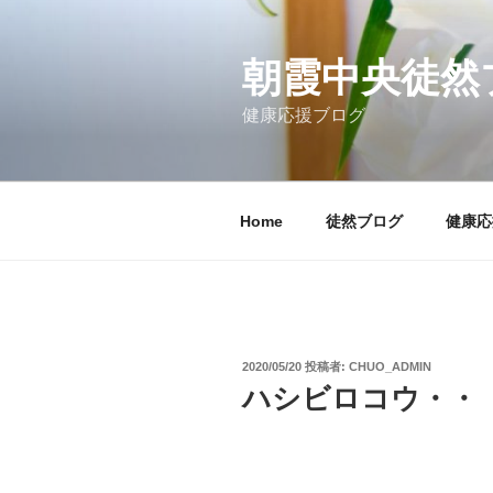
コ
ン
テ
朝霞中央徒然
ン
健康応援ブログ
ツ
へ
ス
キ
Home
徒然ブログ
健康応
ッ
プ
投
2020/05/20
投稿者:
CHUO_ADMIN
稿
ハシビロコウ・・
日: