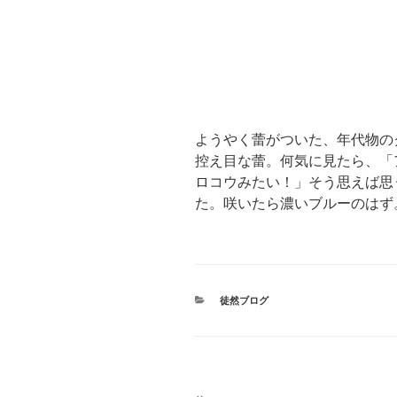
ようやく蕾がついた、年代物の
控え目な蕾。何気に見たら、「
ロコウみたい！」そう思えば思
た。咲いたら濃いブルーのはず
カ
徒然ブログ
テ
ゴ
リ
ー
投