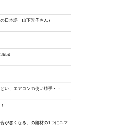
人の日本語 山下景子さん）
659
んどい、エアコンの使い勝手・・
に！
合が悪くなる」の題材の1つにユマ