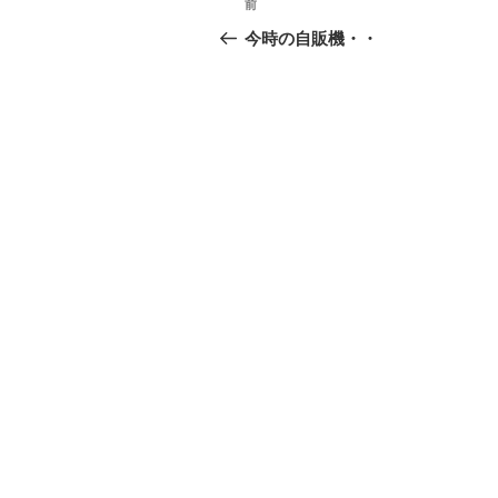
前
前
稿
の
今時の自販機・・
投
ナ
稿
ビ
ゲ
ー
シ
ョ
ン