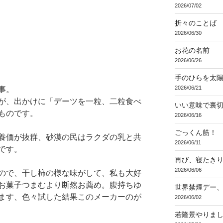
2026/07/02
折々のことば 3
2026/06/30
お花の名前
2026/06/26
手のひらを太
2026/06/21
事。
が、出かけに「デーツを一粒、二粒食べ
いい意味で裏
ものです。
2026/06/16
ごっくん筋！
養価が抜群、砂漠の民はラクダの乳と共
2026/06/11
です。
再び、寝たき
2026/06/06
ので、干し柿の様な味がして、私も大好
お菓子つまむより断然お薦め。腹持ちゆ
世界禁煙デー
ます、色々試した結果このメーカーのが
2026/06/02
若隆景やりま