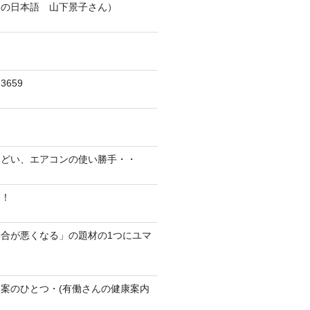
人の日本語 山下景子さん）
659
んどい、エアコンの使い勝手・・
に！
合が悪くなる」の題材の1つにユマ
案のひとつ・(有働さんの健康案内