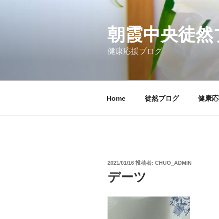
コ
ン
テ
朝霞中央徒然
ン
健康応援ブログ
ツ
へ
ス
キ
Home
徒然ブログ
健康応
ッ
プ
投
2021/01/16
投稿者:
CHUO_ADMIN
稿
デーツ
日: