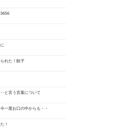
656
陽に
切られた！餃子
り‥と言う言葉について
、今一度お口の中からも・・
した！