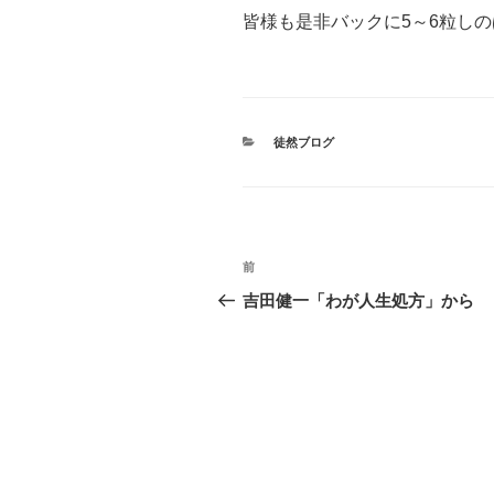
皆様も是非バックに5～6粒し
カ
徒然ブログ
テ
ゴ
リ
ー
投
前
前
稿
の
吉田健一「わが人生処方」から
投
ナ
稿
ビ
ゲ
ー