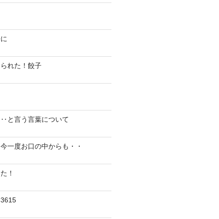
陽に
切られた！餃子
り‥と言う言葉について
、今一度お口の中からも・・
した！
615