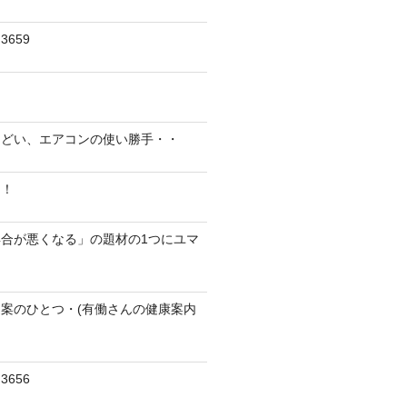
659
んどい、エアコンの使い勝手・・
に！
合が悪くなる」の題材の1つにユマ
案のひとつ・(有働さんの健康案内
656