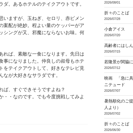
2026/08/01
ラダ。あるホテルのテイクアウトです。
折々のことば 3
思いますが、玉ねぎ、セロリ、赤ピメン
2026/07/28
の案配が絶妙。程よい量のケッパーがア
小倉アイス
ッシングが又、邪魔にならないお味。何
2026/07/20
高齢者にはし
2026/07/15
あれば、素敵な一食になります。先日は
食事になりました。仲良しの叔母もホテ
若隆景が関脇
トをテイクアウトして、好きなテレビ見
2026/07/12
んなが大好きなサラダです。
映画 「急に具
ニテュード
れば、すぐできそうですよね？
2026/07/07
か・・なのです。でも今度挑戦してみよ
暑熱順化のご提
人より）
2026/07/02
折々のことば 3
2026/06/30