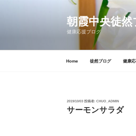
コ
ン
テ
朝霞中央徒然
ン
健康応援ブログ
ツ
へ
ス
キ
Home
徒然ブログ
健康応
ッ
プ
投
2019/10/03
投稿者:
CHUO_ADMIN
稿
サーモンサラダ
日: