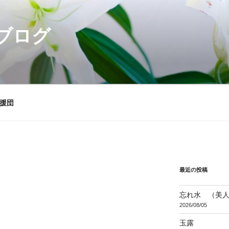
ブログ
援団
最近の投稿
忘れ水 （美
2026/08/05
玉露