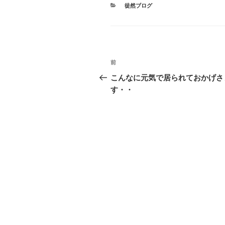
カ
徒然ブログ
テ
ゴ
リ
ー
投
前
前
稿
の
こんなに元気で居られておかげさ
投
す・・
ナ
稿
ビ
ゲ
ー
シ
ョ
ン