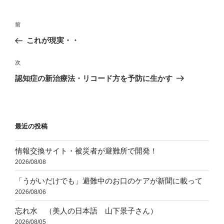
ー
投
前
前
稿
の
これが現実・・
ナ
投
ビ
稿
次
次
ゲ
の
認知症の新治療法・リコード方を予防に生かす
投
ー
稿
シ
ョ
最近の投稿
ン
情報交換サイト・被災者が避難所で開発！
2026/08/08
「うがいだけでも」避難中のお口のケアが新聞に載って
2026/08/06
忘れ水 （美人の日本語 山下景子さん）
2026/08/05