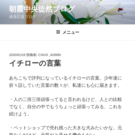
コ
朝霞中央徒然ブログ
ン
健康応援ブログ
テ
ン
ツ
メニュー
へ
ス
キ
投
2020/01/18
投稿者:
CHUO_ADMIN
稿
ッ
イチローの言葉
日:
プ
あちこちで評判になっているイチローの言葉。少年達に
折々話していた言葉の数々が、私達にも心に届きます。
・人の二倍三倍頑張ってると言われるけど、人との比較
でなく、自分の中でもうちょっと頑張ってみる、これを
続けよう。
・ペットショップで売れ残った大きな犬みたいかな。元
気なんだけど、元気だと見せる機会もない。