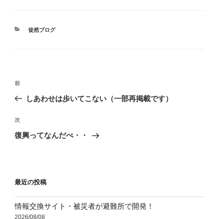
カ
徒然ブログ
テ
ゴ
リ
ー
投
前
前
稿
の
しあわせは歩いてこない（一部再掲載です）
ナ
投
ビ
稿
次
次
ゲ
の
復興ってなんだべ・・
投
ー
稿
シ
ョ
最近の投稿
ン
情報交換サイト・被災者が避難所で開発！
2026/08/08