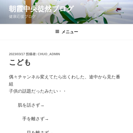
コ
朝霞中央徒然ブログ
ン
健康応援ブログ
テ
ン
ツ
メニュー
へ
ス
キ
投
2023/03/17
投稿者:
CHUO_ADMIN
稿
ッ
こども
日:
プ
偶々チャンネル変えてたら出くわした、途中から見た番
組
子供の話題だったみたい・・
肌を話さず→
手を離さず→
目を離さず→