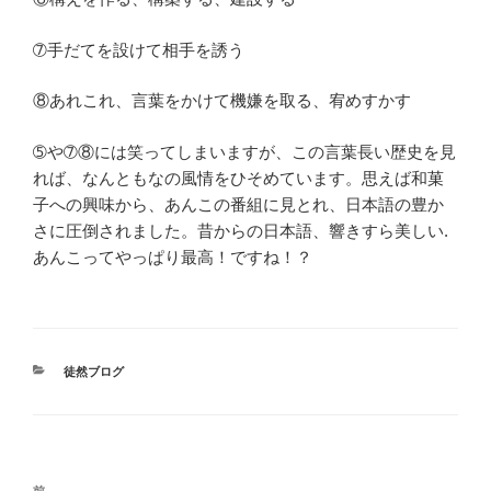
➆手だてを設けて相手を誘う
⑧あれこれ、言葉をかけて機嫌を取る、宥めすかす
➄や➆⑧には笑ってしまいますが、この言葉長い歴史を見
れば、なんともなの風情をひそめています。思えば和菓
子への興味から、あんこの番組に見とれ、日本語の豊か
さに圧倒されました。昔からの日本語、響きすら美しい.
あんこってやっぱり最高！ですね！？
カ
徒然ブログ
テ
ゴ
リ
ー
投