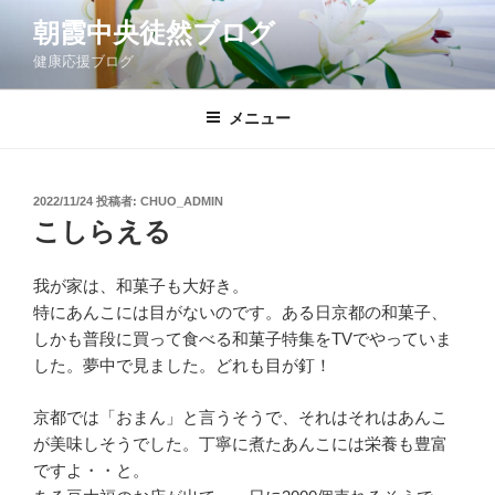
コ
朝霞中央徒然ブログ
ン
健康応援ブログ
テ
ン
ツ
メニュー
へ
ス
キ
投
2022/11/24
投稿者:
CHUO_ADMIN
稿
ッ
こしらえる
日:
プ
我が家は、和菓子も大好き。
特にあんこには目がないのです。ある日京都の和菓子、
しかも普段に買って食べる和菓子特集をTVでやっていま
した。夢中で見ました。どれも目が釘！
京都では「おまん」と言うそうで、それはそれはあんこ
が美味しそうでした。丁寧に煮たあんこには栄養も豊富
ですよ・・と。