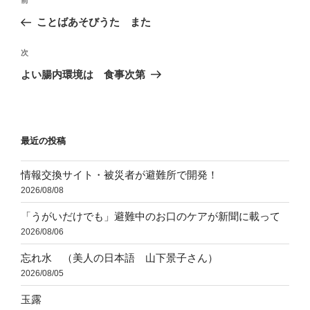
前
前
稿
の
ことばあそびうた また
ナ
投
ビ
稿
次
次
ゲ
の
よい腸内環境は 食事次第
投
ー
稿
シ
ョ
最近の投稿
ン
情報交換サイト・被災者が避難所で開発！
2026/08/08
「うがいだけでも」避難中のお口のケアが新聞に載って
2026/08/06
忘れ水 （美人の日本語 山下景子さん）
2026/08/05
玉露