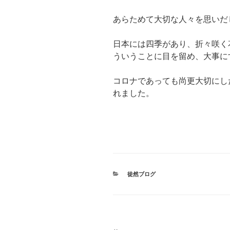
あらためて大切な人々を思いだ
日本には四季があり、折々咲く
ういうことに目を留め、大事に
コロナであっても尚更大切にし
れました。
カ
徒然ブログ
テ
ゴ
リ
ー
投