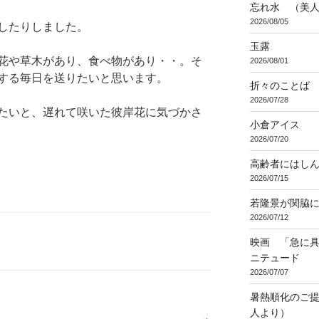
忘れ水 （美
2026/08/05
したりしました。
玉露
花や草木があり、食べ物があり・・。そ
2026/08/01
する毎日を送りたいと思います。
折々のことば 3
2026/07/28
たいと、遅れて咲いた彼岸花に気づかさ
小倉アイス
2026/07/20
高齢者にはし
2026/07/15
若隆景が関脇
2026/07/12
映画 「急に具
ニテュード
2026/07/07
暑熱順化のご提
人より）