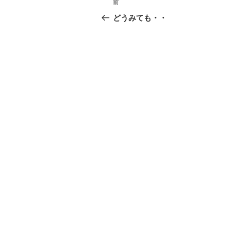
前
前
稿
の
どうみても・・
投
ナ
稿
ビ
ゲ
ー
シ
ョ
ン