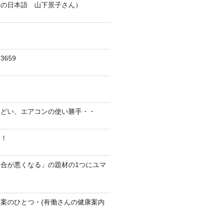
人の日本語 山下景子さん）
659
んどい、エアコンの使い勝手・・
に！
合が悪くなる」の題材の1つにユマ
案のひとつ・(有働さんの健康案内