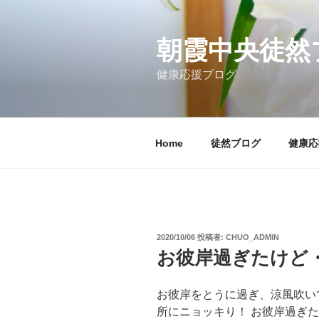
コ
ン
テ
朝霞中央徒然
ン
健康応援ブログ
ツ
へ
ス
キ
Home
徒然ブログ
健康応
ッ
プ
投
2020/10/06
投稿者:
CHUO_ADMIN
稿
お彼岸過ぎたけど
日:
お彼岸をとうに過ぎ、涼風吹い
所にニョッキり！ お彼岸過ぎ