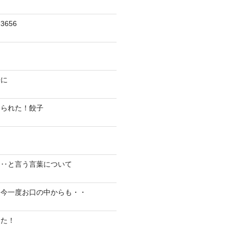
656
陽に
切られた！餃子
り‥と言う言葉について
、今一度お口の中からも・・
した！