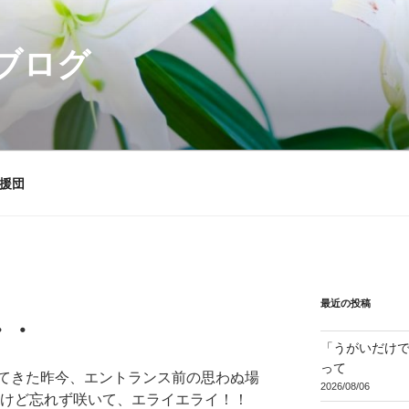
ブログ
援団
最近の投稿
・・
「うがいだけ
って
てきた昨今、エントランス前の思わぬ場
2026/08/06
たけど忘れず咲いて、エライエライ！！