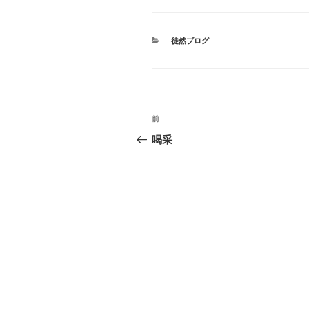
カ
徒然ブログ
テ
ゴ
リ
ー
投
前
前
稿
の
喝采
投
ナ
稿
ビ
ゲ
ー
シ
ョ