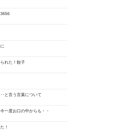
656
陽に
切られた！餃子
り‥と言う言葉について
、今一度お口の中からも・・
した！