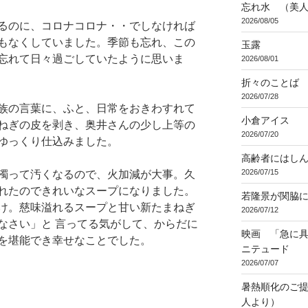
忘れ水 （美
2026/08/05
るのに、コロナコロナ・・でしなければ
もなくしていました。季節も忘れ、この
玉露
忘れて日々過ごしていたように思いま
2026/08/01
折々のことば 3
2026/07/28
族の言葉に、ふと、日常をおきわすれて
小倉アイス
ねぎの皮を剥き、奥井さんの少し上等の
2026/07/20
ゆっくり仕込みました。
高齢者にはし
2026/07/15
濁って汚くなるので、火加減が大事。久
れたのできれいなスープになりました。
若隆景が関脇
け。慈味溢れるスープと甘い新たまねぎ
2026/07/12
なさい」と 言ってる気がして、からだに
映画 「急に具
を堪能でき幸せなことでした。
ニテュード
2026/07/07
暑熱順化のご提
人より）