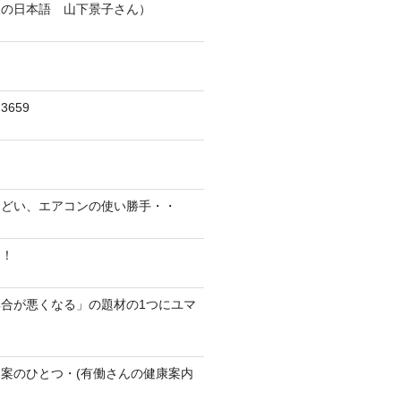
人の日本語 山下景子さん）
659
んどい、エアコンの使い勝手・・
に！
合が悪くなる」の題材の1つにユマ
案のひとつ・(有働さんの健康案内