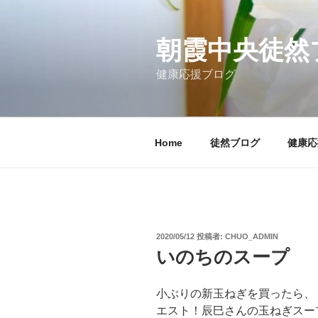
コ
ン
テ
朝霞中央徒然
ン
健康応援ブログ
ツ
へ
ス
キ
Home
徒然ブログ
健康応
ッ
プ
投
2020/05/12
投稿者:
CHUO_ADMIN
稿
いのちのスープ
日:
小ぶりの新玉ねぎを買ったら、
エスト！辰巳さんの玉ねぎスープ