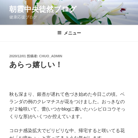
コ
朝霞中央徒然ブログ
ン
健康応援ブログ
テ
ン
ツ
メニュー
へ
ス
キ
投
2020/12/01
投稿者:
CHUO_ADMIN
稿
ッ
あらっ嬉しい！
日:
プ
秋も深まり、銀杏が遅れて色づき始めた今日この頃。ベ
ランダの例のクレマチスが花をつけました。おっきなの
が２輪咲いて、蕾(いつかblogに書いたハシビロコウそっ
くりな形)がいくつか控えています。
コロナ感染拡大でピリピリな中、帰宅すると咲いてる花
が「お疲れぇ」と言ってるような気がします。