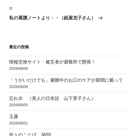
投
ビ
稿
次
次
ゲ
の
私の看護ノートより・・（紙屋克子さん）
投
ー
稿
シ
ョ
最近の投稿
ン
情報交換サイト・被災者が避難所で開発！
2026/08/08
「うがいだけでも」避難中のお口のケアが新聞に載って
2026/08/06
忘れ水 （美人の日本語 山下景子さん）
2026/08/05
玉露
2026/08/01
折々のことば 3659