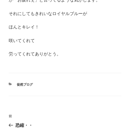
それにしてもきれいなロイヤルブルーが
ほんとキレイ！
咲いてくれて
労ってくれてありがとう。
カ
徒然ブログ
テ
ゴ
リ
ー
投
前
前
稿
の
恐縮・・
ナ