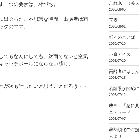
忘れ水 （美
す一つの要素は、相づち。
2026/08/05
に出会った。不思議な時間。出演者は精
玉露
ックのママ。
2026/08/01
折々のことば 3
2026/07/28
小倉アイス
してもなんにしても、対面でないと空気
2026/07/20
キャッチボールにならない感じ。
高齢者にはし
2026/07/15
れが次も話したいと思うことだろう・・
若隆景が関脇
2026/07/12
映画 「急に具
ニテュード
2026/07/07
暑熱順化のご提
人より）