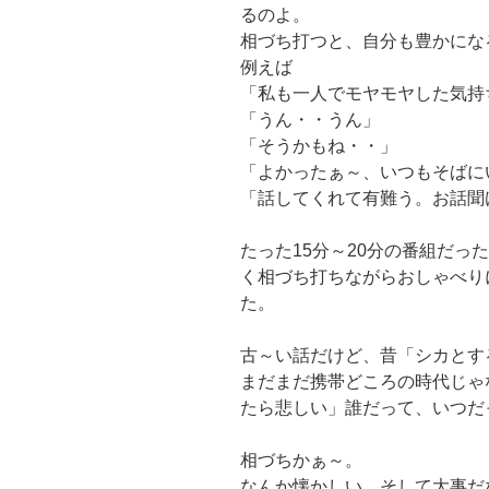
るのよ。
相づち打つと、自分も豊かにな
例えば
「私も一人でモヤモヤした気持
「うん・・うん」
「そうかもね・・」
「よかったぁ～、いつもそばに
「話してくれて有難う。お話聞
たった15分～20分の番組だっ
く相づち打ちながらおしゃべり
た。
古～い話だけど、昔「シカとす
まだまだ携帯どころの時代じゃ
たら悲しい」誰だって、いつだ
相づちかぁ～。
なんか懐かしい、そして大事だ