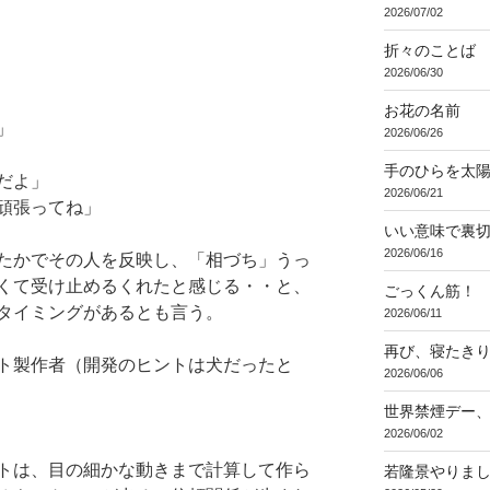
2026/07/02
折々のことば 3
2026/06/30
お花の名前
」
2026/06/26
手のひらを太
だよ」
2026/06/21
頑張ってね」
いい意味で裏
2026/06/16
たかでその人を反映し、「相づち」うっ
くて受け止めるくれたと感じる・・と、
ごっくん筋！
タイミングがあるとも言う。
2026/06/11
再び、寝たき
ト製作者（開発のヒントは犬だったと
2026/06/06
世界禁煙デー
2026/06/02
トは、目の細かな動きまで計算して作ら
若隆景やりま