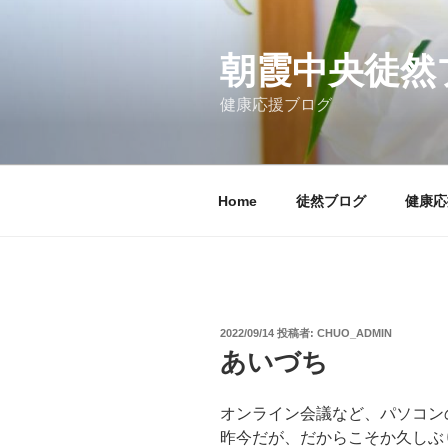
コ
ン
テ
朝霞中央徒然
ン
健康応援ブログ
ツ
へ
ス
キ
Home
徒然ブログ
健康応
ッ
プ
投
2022/09/14
投稿者:
CHUO_ADMIN
稿
あいづち
日:
オンライン会議など、パソコン
昨今だが、だからこそか久しぶ