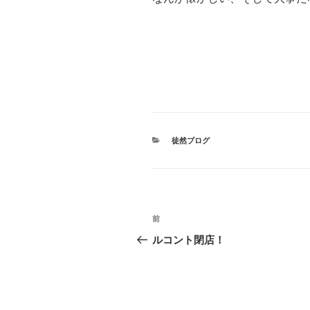
カ
徒然ブログ
テ
ゴ
リ
ー
投
前
前
稿
の
ルコント閉店！
投
ナ
稿
ビ