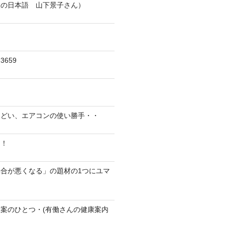
人の日本語 山下景子さん）
659
んどい、エアコンの使い勝手・・
に！
合が悪くなる」の題材の1つにユマ
案のひとつ・(有働さんの健康案内