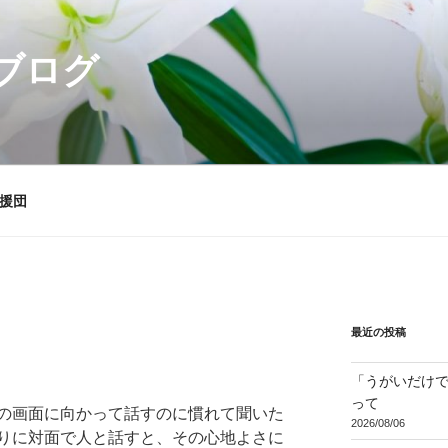
ブログ
援団
最近の投稿
「うがいだけ
って
の画面に向かって話すのに慣れて聞いた
2026/08/06
りに対面で人と話すと、その心地よさに