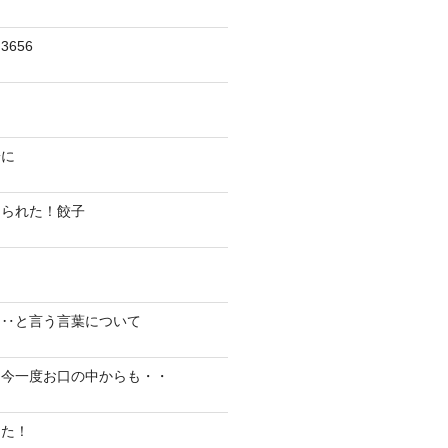
656
陽に
切られた！餃子
り‥と言う言葉について
、今一度お口の中からも・・
した！