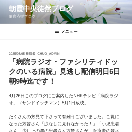
コ
朝霞中央徒然ブログ
ン
健康応援ブログ
テ
ン
ツ
メニュー
へ
ス
キ
投
2025/05/05
投稿者:
CHUO_ADMIN
稿
ッ
「病院ラジオ・ファシリティドッ
日:
プ
クのいる病院」見逃し配信明日6日
朝9時迄です！
4月26日このブログにご案内したNHKテレビ「病院ラジ
オ」（サンドイッチマン）5月1日放映。
たくさんの方見て下さって有難うございました。ご覧に
なった方皆さん「涙なしに見れなかった！」「小児患者
さん、少し上の年の患者さん方皆さんが、医療者の皆さ