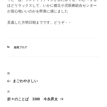
ほどリラックスして、いかに都立小児医療総合センター
が居心地いいのかを即座に感じました
見逃した方明日朝までです。どうぞ・・
カ
徒然ブログ
テ
ゴ
リ
ー
投
前
前
稿
の
まごわやさしい
ナ
投
ビ
稿
次
次
ゲ
の
折々のことば 3388 今永昇太
投
ー