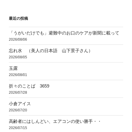
稿
シ
ョ
最近の投稿
ン
「うがいだけでも」避難中のお口のケアが新聞に載って
2026/08/06
忘れ水 （美人の日本語 山下景子さん）
2026/08/05
玉露
2026/08/01
折々のことば 3659
2026/07/28
小倉アイス
2026/07/20
高齢者にはしんどい、エアコンの使い勝手・・
2026/07/15