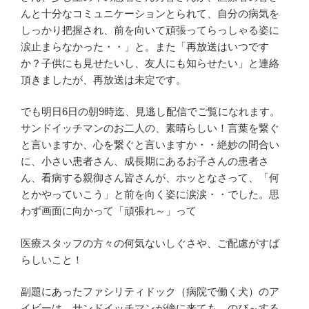
んと十分なコミュニケーションとられて、自分の病気を
しっかり把握され、前を向いて頑張ってらっしゃる姿に
涙止まらなかった・・」と。また「再放送はいつです
か？子供にも見せたいし、友人にも知らせたい」と連絡
頂きましたが、再放送は未定です。
でも明日6日の朝9時迄、見逃し配信でご覧になれます。
サンドイッチマンのお二人の、素晴らしい！言葉を繋ぐ
と言いますか、心を繋ぐと言いますか・・絶妙の間合い
に、小さい患者さん、成長期にあるお子さんの患者さ
ん、看病する親御さん皆さんが、ホッとなさって、「何
とかやっていこう」と前を向く姿に涙涙・・でした。思
わず画面に向かって「頑張れ～」って
医療スタッフの方々の何気ないしぐさや、ご配慮がすば
らしいこと！
副題にあったファシリティドック（病院で働く犬）のア
イビーは、サンドイッチマンが傍に来ても、のび～する